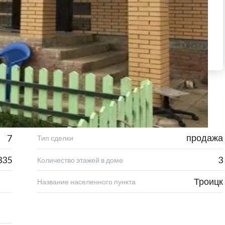
продажа
7
Тип сделки
335
3
Количество этажей в доме
Троицк
Название населенного пункта