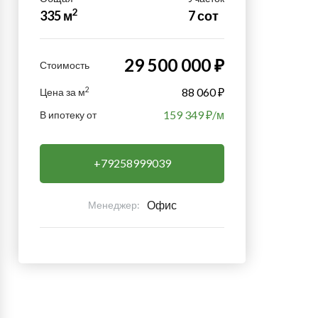
2
335 м
7 сот
29 500 000 ₽
Стоимость
2
88 060 ₽
Цена за м
159 349
₽/м
В ипотеку от
+79258999039
Офис
Менеджер: