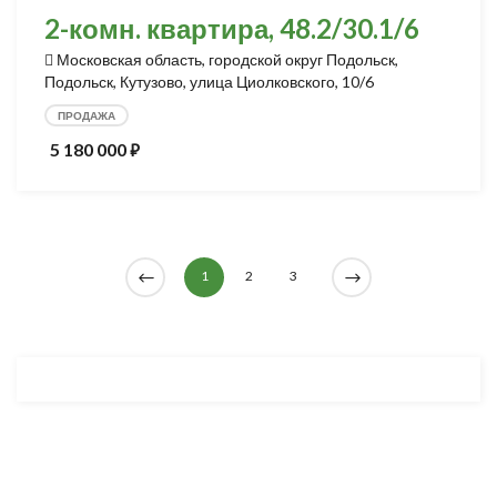
2-комн. квартира, 48.2/30.1/6
Московская область, городской округ Подольск,
Подольск, Кутузово, улица Циолковского, 10/6
ПРОДАЖА
5 180 000
⃏
1
2
3
Разработка и продвижение -
SeoZom
© 2026 novostroyrf.ru - Новостройки.
Любая информация, представленная на сайте, носит информационный