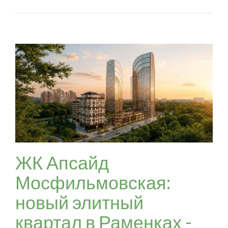
ЖК Апсайд
Мосфильмовская:
новый элитный
квартал в Раменках -