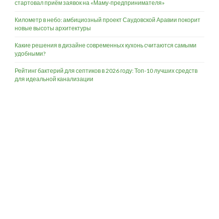
стартовал приём заявок на «Маму-предпринимателя»
Километр в небо: амбициозный проект Саудовской Аравии покорит
новые высоты архитектуры
Какие решения в дизайне современных кухонь считаются самыми
удобными?
Рейтинг бактерий для септиков в 2026 году: Топ-10 лучших средств
для идеальной канализации
Разработка и продвижение -
SeoZom
© 2026 novostroyrf.ru - Новостройки.
Любая информация, представленная на сайте, носит информационный
характер и не является публичной офертой, не является приглашением
делать оферты и не содержит существенных условий сделок,
заключаемых застройщиком. Описание объекта строительства и
инфраструктуры, представленное на сайте, является концепцией и
носит информационный характер. Раскрытие информации
застройщиком (в том числе размещение проектных деклараций и иных
обязательных документов) в соответствии со статьей 3.1. Федерального
закона от 30.12.2004 № 214-фз «об участии в долевом строительстве
многоквартирных домов и иных объектов недвижимости и о внесении
изменений в некоторые законодательные акты Российской Федерации»
осуществляется на сайте наш.дом.рф.
Согласие на обработку ПД
,
Политика обработки персональных данных
,
Третьи лица