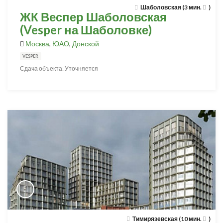
Шаболовская (3 мин.
)
ЖК Веспер Шаболовская
(Vesper на Шаболовке)
Москва
,
ЮАО
,
Донской
VESPER
Сдача объекта: Уточняется
Тимирязевская (10 мин.
)