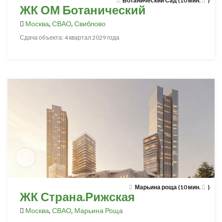
Ботанический Сад (10 мин.
)
ЖК ОМ Ботанический
Москва
,
СВАО
,
Свиблово
Сдача объекта: 4 квартал 2029 года
Марьина роща (10 мин.
)
ЖК Страна.Рижская
Москва
,
СВАО
,
Марьина Роща