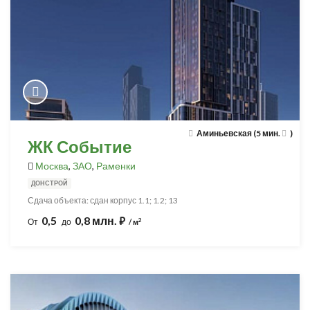
Аминьевская (5 мин.
)
ЖК Событие
Москва
,
ЗАО
,
Раменки
ДОНСТРОЙ
Сдача объекта: сдан корпус 1.1; 1.2; 13
0,5
0,8 млн.
⃏
2
От
до
/ м