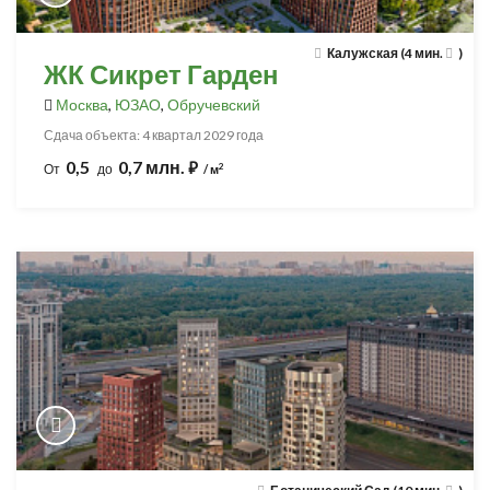
Калужская (4 мин.
)
ЖК Сикрет Гарден
Москва
,
ЮЗАО
,
Обручевский
Сдача объекта: 4 квартал 2029 года
0,5
0,7 млн.
⃏
2
От
до
/ м