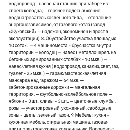
водопровод – насосная станция при заборе из
своего колодца, — горячее водоснабжение –
водонагреватель косвенного типа, — отопление –
энергонезависимое, от газового котла (завод
«Жуковский» — надежен, экономичен и прост в
эксплуатации). 8. Обустройство участка площадью
10 соток : — 4 машиноместа – брусчастка внутри
территории — колодец — навес ( металлочереп. на
бетонных армированных столбах – 10 м.кв. ) —
навес/летняя кухня ( водопровод, канализ, свет, газ,
туалет – 25 м.кв. ) — гараж/мастерская/летняя
мансарда над гаражом — 64 м.кв. —
забетонированные дорожки — мангальная
территория, — футбольно-волейбольное поле —
яблони – 3 шт., сливы – 3 шт., — цветочные клумбы,
розы, — участок ровный, ухоженный, свободные
зоны – цветы, зеленый газон. 9. Мебель : кухня –
кухонная мебель, стиральная машина, газовая
плита, электродуховка, холодильник;, Вороново с,