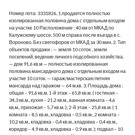
Номер лота: 3331826, 1.продается полностью
изолированная половина дома с отдельным входом
на участке 10 Расположение : 40 км от МКАД по
Калужскому шоссе, 500 м справа после въезда в с.
Вороново. Без светофоров от МКАД за 30 мин. 2. Тип
объектов продажи : — земля 10 соток , земли
поселений, ведение личного подсобного хозяйства.
— дом 91,6 кв.м — полностью изолированная
половина мансардного дома с отдельным входом на
участке 10 соток. — гараж/мастерская/летняя
мансарда над гаражом — 64 м.кв. 3. Площадь дома :
общая – 91,6 кв.м. 1-й этаж – 65,8 кв.м. ( гостиная –
34,3 кв.м., кухня – 21,2 кв.м., ванная комната – 4,6
кв.м., прихожая – 5,7 кв.м. ); 2-й этаж – 25,8 кв.м. ( 1
комната – 8,5 кв.м., кладовка – 0,5 кв.м., 2 комната –
10,2 кв.м., кладовка – 0,4 кв.м., кладовка – 0,4 кв.м.,
коридор – 4,9 кв.м., кладовка – 0,9 кв.м. ); подвал – 10