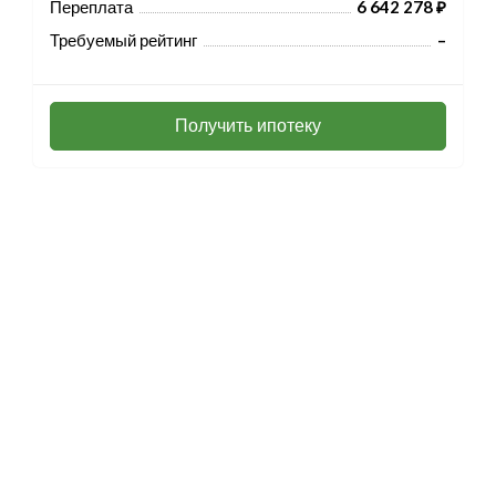
Переплата
6 642 278 ₽
Требуемый рейтинг
–
Получить ипотеку
Разработка и продвижение -
SeoZom
© 2026 novostroyrf.ru - Новостройки.
Любая информация, представленная на сайте, носит информационный
характер и не является публичной офертой, не является приглашением
делать оферты и не содержит существенных условий сделок,
заключаемых застройщиком. Описание объекта строительства и
инфраструктуры, представленное на сайте, является концепцией и
носит информационный характер. Раскрытие информации
застройщиком (в том числе размещение проектных деклараций и иных
обязательных документов) в соответствии со статьей 3.1. Федерального
закона от 30.12.2004 № 214-фз «об участии в долевом строительстве