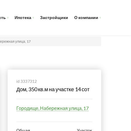
сть
Ипотека
Застройщики
О компании
абережная улица, 17
id 3337312
Дом, 350 кв.м на участке 14 сот
Городище, Набережная улица, 17
Общая
Участок