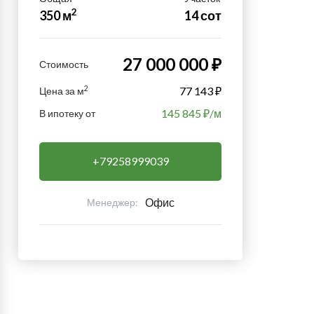
2
350 м
14 сот
27 000 000 ₽
Стоимость
2
77 143 ₽
Цена за м
145 845
₽/м
В ипотеку от
+79258999039
Офис
Менеджер: