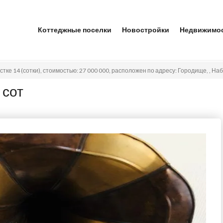
Коттеджные поселки
Новостройки
Недвижимо
астке 14 (сотки), стоимостью: 27 000 000, расположен по адресу: Городище, , Н
 сот