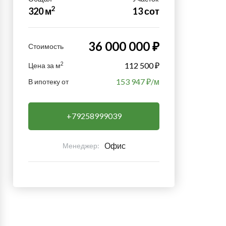
2
320 м
13 сот
36 000 000 ₽
Стоимость
2
112 500 ₽
Цена за м
153 947
₽/м
В ипотеку от
+79258999039
Офис
Менеджер: