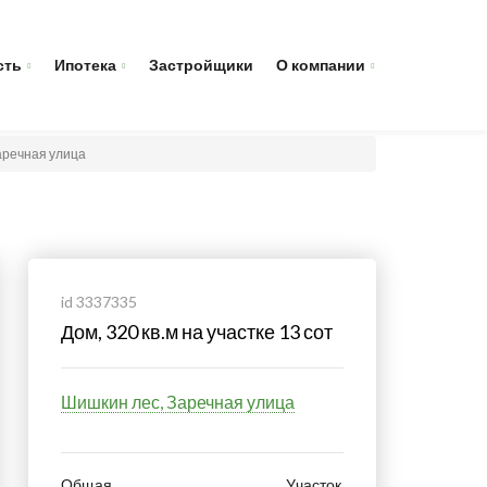
сть
Ипотека
Застройщики
О компании
Заречная улица
id 3337335
Дом, 320 кв.м на участке 13 сот
Шишкин лес, Заречная улица
Общая
Участок