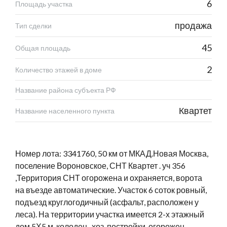
6
Площадь участка
продажа
Тип сделки
45
Общая площадь
2
Количество этажей в доме
Название района субъекта РФ
Квартет
Название населенного пункта
Номер лота: 3341760, 50 км от МКАД.Новая Москва,
поселение Вороновское, СНТ Квартет . уч 356
,Территория СНТ огорожена и охраняется, ворота
на въезде автоматические. Участок 6 соток ровный,
подъезд круглогодичный (асфальт, расположен у
леса). На территории участка имеется 2-х этажный
дом 5Х5 м, колодец , хоз. постройки, огорожен