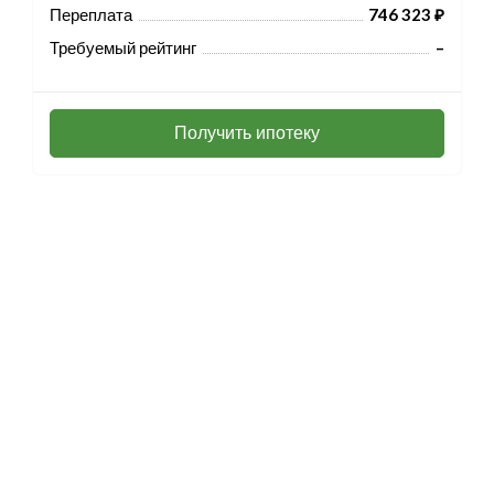
Переплата
746 323 ₽
Требуемый рейтинг
–
Получить ипотеку
Разработка и продвижение -
SeoZom
© 2026 novostroyrf.ru - Новостройки.
Любая информация, представленная на сайте, носит информационный
характер и не является публичной офертой, не является приглашением
делать оферты и не содержит существенных условий сделок,
заключаемых застройщиком. Описание объекта строительства и
инфраструктуры, представленное на сайте, является концепцией и
носит информационный характер. Раскрытие информации
застройщиком (в том числе размещение проектных деклараций и иных
обязательных документов) в соответствии со статьей 3.1. Федерального