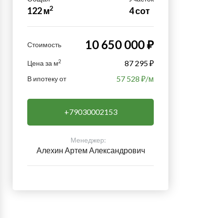
2
122 м
4 сот
10 650 000 ₽
Стоимость
2
87 295 ₽
Цена за м
57 528
₽/м
В ипотеку от
+79030002153
Менеджер:
Алехин Артем Александрович