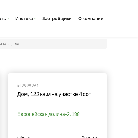
сть
Ипотека
Застройщики
О компании
на-2, , 188
id 2999261
Дом, 122 кв.м на участке 4 сот
Европейская долина-2, 188
Общая
Участок