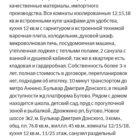
качественные материалы, импортного
производства. Все комнаты изолированные 12,15,18
кв.м встроенными купе шкафами для удобства,
кухня 12 кв.м с гарнитуром и встроенной техникой
варочная плита, холодильник, духовой шкаф,
микроволновая печь, посудомоечная машина,
утепленная лоджия с теплыми полами, 2 санузла с
ванной и душевой кабиной, так же в квартире есть
кладовая и гардеробная. Собственность более 3-х
лет, полная стоимость в договоре, перепланировок
нет, подходим об ипотеку. 10 минут транспортом до
метро Аннино, Бульвар Дмитрия Донского, в пешей
доступности жд платформа Бутово. Рядом с домом
находится школа, детский сад, пруд с прогулочной
зоной и рыбалкой., Дрожжино рп, Бутово, Новое
шоссе 3к2, м. Бульвар Дмитрия Донского, 3 комн.,
общ. пл. 76.8 кв.м., жил.пл. 45 кв.м., комнаты 12/15/18,
кухня 12 кв.м., 11/25 этаж, санузел раздельный