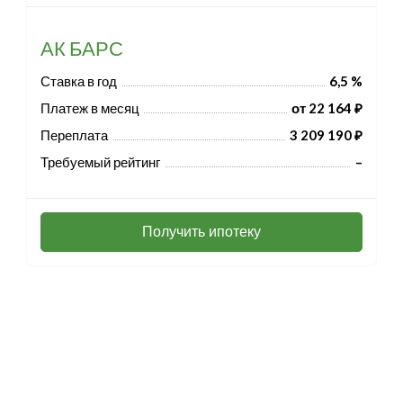
АК БАРС
Ставка в год
6,5 %
Платеж в месяц
от 22 164 ₽
Переплата
3 209 190 ₽
Требуемый рейтинг
–
Получить ипотеку
Разработка и продвижение -
SeoZom
© 2026 novostroyrf.ru - Новостройки.
Любая информация, представленная на сайте, носит информационный