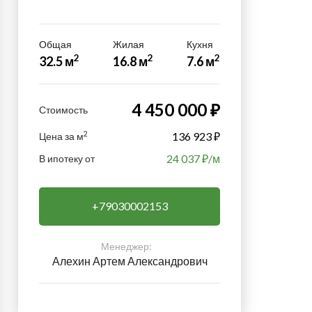
Общая
Жилая
Кухня
2
2
2
32.5 м
16.8 м
7.6 м
4 450 000 ₽
Стоимость
2
136 923 ₽
Цена за м
24 037
₽/м
В ипотеку от
+79030002153
Менеджер:
Алехин Артем Александрович