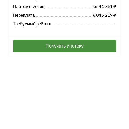
Платеж в месяц
от 41 751 ₽
Переплата
6 045 219 ₽
Требуемый рейтинг
–
Получить ипотеку
Разработка и продвижение -
SeoZom
© 2026 novostroyrf.ru - Новостройки.
Любая информация, представленная на сайте, носит информационный
характер и не является публичной офертой, не является приглашением
делать оферты и не содержит существенных условий сделок,
заключаемых застройщиком. Описание объекта строительства и
инфраструктуры, представленное на сайте, является концепцией и
носит информационный характер. Раскрытие информации