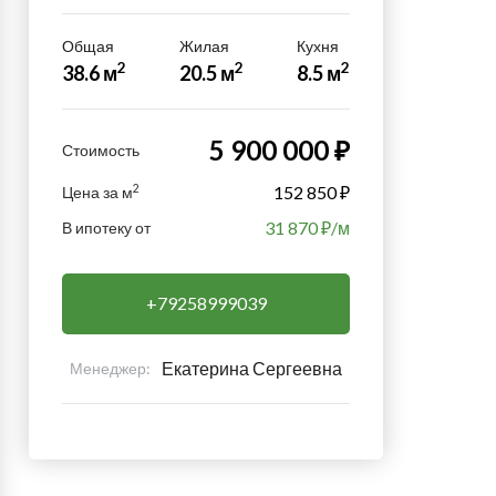
Общая
Жилая
Кухня
2
2
2
38.6 м
20.5 м
8.5 м
5 900 000 ₽
Стоимость
2
152 850 ₽
Цена за м
31 870
₽/м
В ипотеку от
+79258999039
Екатерина Сергеевна
Менеджер: