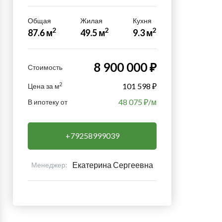
Общая
Жилая
Кухня
2
2
2
87.6 м
49.5 м
9.3 м
8 900 000 ₽
Стоимость
2
101 598 ₽
Цена за м
48 075
₽/м
В ипотеку от
+79258999039
Екатерина Сергеевна
Менеджер: