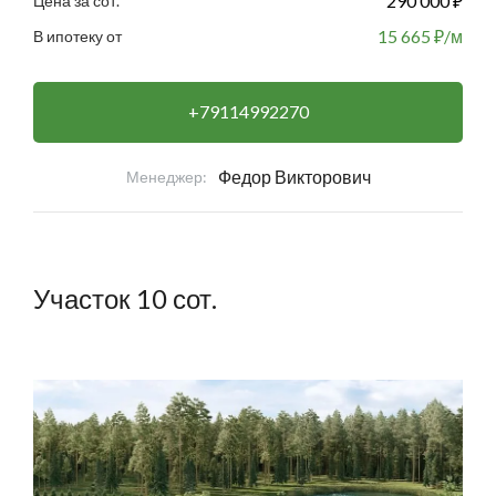
290 000 ₽
Цена за сот.
15 665
₽/м
В ипотеку от
+79114992270
Федор Викторович
Менеджер:
Участок 10 сот.