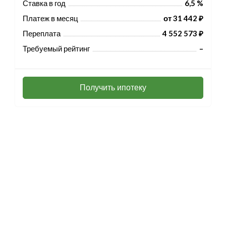
Ставка в год
6,5 %
Платеж в месяц
от 31 442 ₽
Переплата
4 552 573 ₽
Требуемый рейтинг
–
Получить ипотеку
Разработка и продвижение -
SeoZom
© 2026 novostroyrf.ru - Новостройки.
Любая информация, представленная на сайте, носит информационный
характер и не является публичной офертой, не является приглашением
делать оферты и не содержит существенных условий сделок,
заключаемых застройщиком. Описание объекта строительства и
инфраструктуры, представленное на сайте, является концепцией и