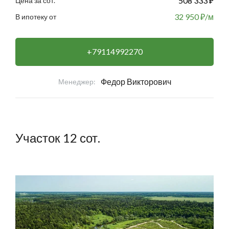
508 333 ₽
Цена за сот.
32 950
₽/м
В ипотеку от
+79114992270
Федор Викторович
Менеджер:
Участок 12 сот.