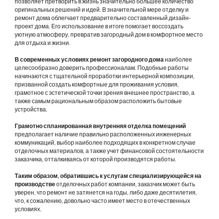
позволяет претворить в жизнь значительно большее количество
оригинальных решений и идей. В значительной мере отделку и
ремонт дома облегчает предварительно составленный дизайн-
проект дома. Его использование в итоге помогает воссоздать
уютную атмосферу, превратив загородный дом в комфортное место
для отдыха и жизни.
В современных условиях ремонт загородного дома
наиболее
целесообразно доверить профессионалам. Подобные работы
начинаются с тщательной проработки интерьерной композиции,
призванной создать комфортные для проживания условия,
грамотное с эстетической точки зрения внешнее пространство, а
также самым рациональным образом расположить бытовые
устройства.
Грамотно спланированная внутренняя отделка помещений
предполагает наличие правильно расположенных инженерных
коммуникаций, выбор наиболее подходящих в конкретном случае
отделочных материалов, а также учет финансовой состоятельности
заказчика, отталкиваясь от которой производятся работы.
Таким образом, обратившись к услугам специализирующейся на
производстве
отделочных работ компании, заказчик может быть
уверен, что ремонт не затянется на годы, либо даже десятилетия,
что, к сожалению, довольно часто имеет место в отечественных
условиях.