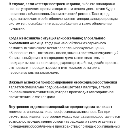
В случае, если коттедж построен недавно
, либо его планировка
вполне устраивает проживающих в нем хозяев, достаточно будет
произвести обыкновенный косметический ремонт. Такого рода
отделка включает в себя обновление вентиляции, электропроводки,
систем теплоснабжения и водоснабжения, а также обновление
покрытий.
Когда же возникла ситуация (либо желание) глобального
обновления жилища
, тогда уже не обойтись без серьезного
ремонта, включающего в себя перепланировку помещений,
обновления стен, потолков и полов, замены системы коммуникаций.
Капитальный ремонт загородного дома также желательно
предварить составлением предваряющего работы дизайн-проекта,
это позволит проводить ремонт в четком соответствии с
первоначальными замыслами.
Важным аспектом при формировании необходимой обстановки
является специально подобранная цветовая палитра, а также
понравившаяся стилистика, которая производит благоприятное
впечатление на хозяев дома.
Внутренняя отделка помещений загородного дома включает
множество знакомых лишь профессионалам нюансов. Так, при
отсутствии лишних перегородок между комнатами предоставляется
возможность существенно сократить расходы, а также отделить в
помещениях обособленные пространства с помощью оригинальных