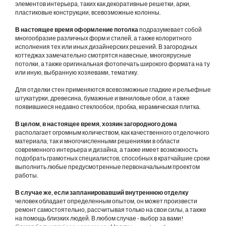
элементов интерьера, таких как декоративные решетки, арки,
пластиковые конструкции, всевозможные колонны.
В настоящее время оформление потолка
подразумевает собой
многообразие различных форм и стилей, а также колоритного
исполнения тех или иных дизайнерских решений. В загородных
коттеджах замечательно смотрятся навесные, многоярусные
потолки, а также оригинальная фотопечать широкого формата на ту
или иную, выбранную хозяевами, тематику.
Для отделки стен применяются всевозможные гладкие и рельефные
штукатурки, древесина, бумажные и виниловые обои, а также
появившиеся недавно стеклообои, пробка, керамическая плитка.
В целом, в настоящее время, хозяин загородного дома
располагает огромным количеством, как качественного отделочного
материала, так и многочисленными решениями в области
современного интерьера и дизайна, а также имеет возможность
подобрать грамотных специалистов, способных в кратчайшие сроки
выполнить любые предусмотренные первоначальным проектом
работы.
В случае же, если запланировавший внутреннюю отделку
человек обладает определенным опытом, он может произвести
ремонт самостоятельно, рассчитывая только на свои силы, а также
на помощь близких людей. В любом случае - выбор за вами!