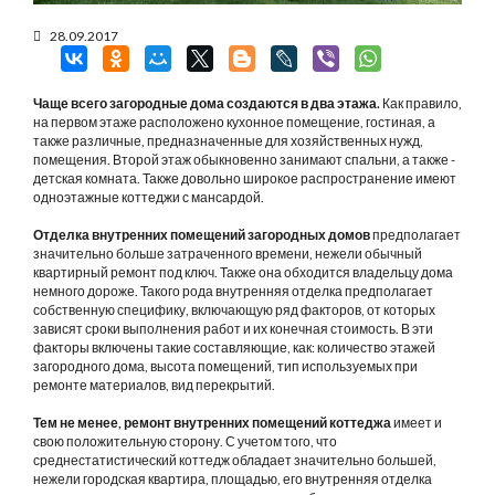
28.09.2017
Чаще всего загородные дома создаются в два этажа.
Как правило,
на первом этаже расположено кухонное помещение, гостиная, а
также различные, предназначенные для хозяйственных нужд,
помещения. Второй этаж обыкновенно занимают спальни, а также -
детская комната. Также довольно широкое распространение имеют
одноэтажные коттеджи с мансардой.
Отделка внутренних помещений загородных домов
предполагает
значительно больше затраченного времени, нежели обычный
квартирный ремонт под ключ. Также она обходится владельцу дома
немного дороже. Такого рода внутренняя отделка предполагает
собственную специфику, включающую ряд факторов, от которых
зависят сроки выполнения работ и их конечная стоимость. В эти
факторы включены такие составляющие, как: количество этажей
загородного дома, высота помещений, тип используемых при
ремонте материалов, вид перекрытий.
Тем не менее, ремонт внутренних помещений коттеджа
имеет и
свою положительную сторону. С учетом того, что
среднестатистический коттедж обладает значительно большей,
нежели городская квартира, площадью, его внутренняя отделка