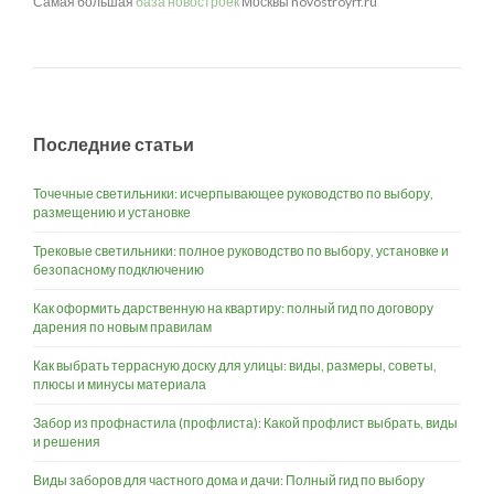
Самая большая
база новостроек
Москвы novostroyrf.ru
Последние статьи
Точечные светильники: исчерпывающее руководство по выбору,
размещению и установке
Трековые светильники: полное руководство по выбору, установке и
безопасному подключению
Как оформить дарственную на квартиру: полный гид по договору
дарения по новым правилам
Как выбрать террасную доску для улицы: виды, размеры, советы,
плюсы и минусы материала
Забор из профнастила (профлиста): Какой профлист выбрать, виды
и решения
Виды заборов для частного дома и дачи: Полный гид по выбору