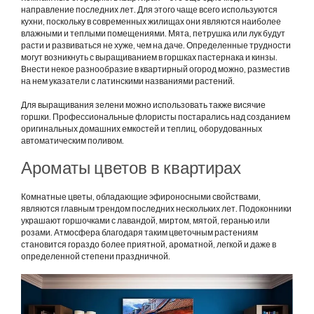
направление последних лет. Для этого чаще всего используются
кухни, поскольку в современных жилищах они являются наиболее
влажными и теплыми помещениями. Мята, петрушка или лук будут
расти и развиваться не хуже, чем на даче. Определенные трудности
могут возникнуть с выращиванием в горшках пастернака и кинзы.
Внести некое разнообразие в квартирный огород можно, разместив
на нем указатели с латинскими названиями растений.
Для выращивания зелени можно использовать также висячие
горшки. Профессиональные флористы постарались над созданием
оригинальных домашних емкостей и теплиц, оборудованных
автоматическим поливом.
Ароматы цветов в квартирах
Комнатные цветы, обладающие эфироносными свойствами,
являются главным трендом последних нескольких лет. Подоконники
украшают горшочками с лавандой, миртом, мятой, геранью или
розами. Атмосфера благодаря таким цветочным растениям
становится гораздо более приятной, ароматной, легкой и даже в
определенной степени праздничной.