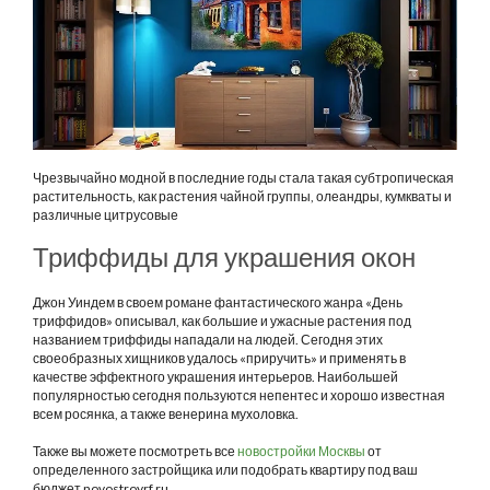
Чрезвычайно модной в последние годы стала такая субтропическая
растительность, как растения чайной группы, олеандры, кумкваты и
различные цитрусовые
Триффиды для украшения окон
Джон Уиндем в своем романе фантастического жанра «День
триффидов» описывал, как большие и ужасные растения под
названием триффиды нападали на людей. Сегодня этих
своеобразных хищников удалось «приручить» и применять в
качестве эффектного украшения интерьеров. Наибольшей
популярностью сегодня пользуются непентес и хорошо известная
всем росянка, а также венерина мухоловка.
Также вы можете посмотреть все
новостройки Москвы
от
определенного застройщика или подобрать квартиру под ваш
бюджет novostroyrf.ru