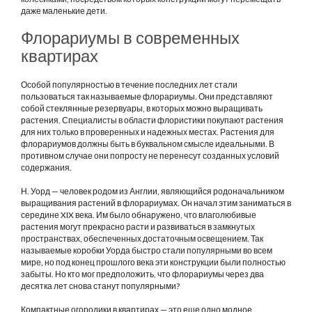
даже маленькие дети.
Флорариумы в современных
квартирах
Особой популярностью в течение последних лет стали
пользоваться так называемые флорариумы. Они представляют
собой стеклянные резервуары, в которых можно выращивать
растения. Специалисты в области флористики покупают растения
для них только в проверенных и надежных местах. Растения для
флорариумов должны быть в буквальном смысле идеальными. В
противном случае они попросту не перенесут созданных условий
содержания.
Н. Уорд — человек родом из Англии, являющийся родоначальником
выращивания растений в флорариумах. Он начал этим заниматься в
середине XIX века. Им было обнаружено, что влаголюбивые
растения могут прекрасно расти и развиваться в замкнутых
пространствах, обеспеченных достаточным освещением. Так
называемые коробки Уорда быстро стали популярными во всем
мире, но под конец прошлого века эти конструкции были полностью
забыты. Но кто мог предположить, что флорариумы через два
десятка лет снова станут популярными?
Компактные огородики в квартирах — это еще одно модное