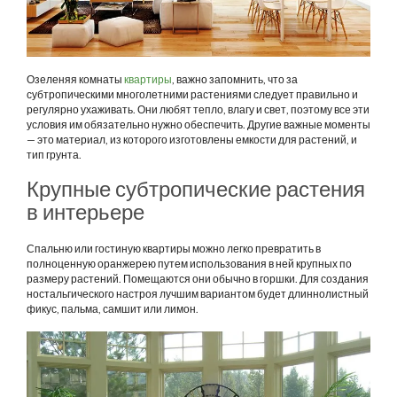
Озеленяя комнаты
квартиры
, важно запомнить, что за
субтропическими многолетними растениями следует правильно и
регулярно ухаживать. Они любят тепло, влагу и свет, поэтому все эти
условия им обязательно нужно обеспечить. Другие важные моменты
— это материал, из которого изготовлены емкости для растений, и
тип грунта.
Крупные субтропические растения
в интерьере
Спальню или гостиную квартиры можно легко превратить в
полноценную оранжерею путем использования в ней крупных по
размеру растений. Помещаются они обычно в горшки. Для создания
ностальгического настроя лучшим вариантом будет длиннолистный
фикус, пальма, самшит или лимон.