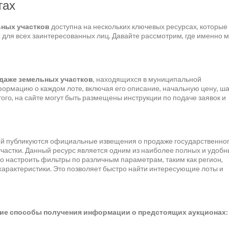
гах
ьных участков
доступна на нескольких ключевых ресурсах, которые
 для всех заинтересованных лиц. Давайте рассмотрим, где именно 
одаже земельных участков
, находящихся в муниципальной
ормацию о каждом лоте, включая его описание, начальную цену, ша
того, на сайте могут быть размещены инструкции по подаче заявок и
рой публикуются официальные извещения о продаже государственног
астки. Данный ресурс является одним из наиболее полных и удобн
 настроить фильтры по различным параметрам, таким как регион,
 характеристики. Это позволяет быстро найти интересующие лоты и
гие способы получения информации о предстоящих аукционах: