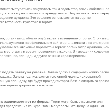
может выступать как покупатель, так и ведомство, в чьей собственно
подать заявку на покупку или аренду земли. Ведомство, в свою очере
ведении аукциона. Это решение основывается на оценке
о готовности к участию в торгах.
она
, организатор обязан опубликовать извещение о торгах. Это изве
чала аукциона на официальном сайте органа власти и на электрон
указаны все ключевые параметры торгов: организатор аукциона, но
ка, место, дата и время проведения аукциона. В извещении содержит
положение, площадь и другие важные характеристики.
 подать заявку на участие.
Заявка должна содержать копию паспо
задатка. Заявка подписывается усиленной квалифицированной
онную площадку, где будут проходить торги. Важно следить за срока
петь зарегистрироваться вовремя.
 в зависимости от их формы.
Торги могут быть открытыми или
идят предложения конкурентов и могут повышать цену на один шаг.