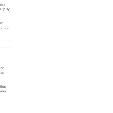
ист
 цену.
ых
более
или
рая
юбом
вень