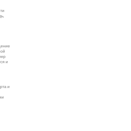
сти
дь,
щение
ной
мер
ся и
рта и
ми