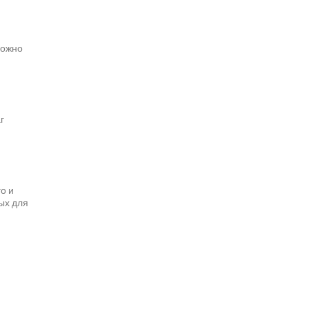
можно
г
о и
ых для