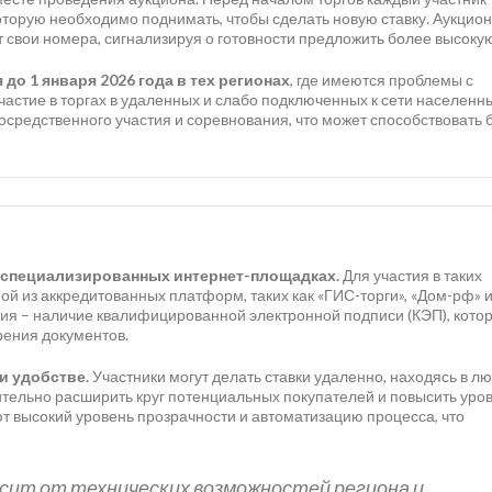
оторую необходимо поднимать, чтобы сделать новую ставку. Аукцион
 свои номера, сигнализируя о готовности предложить более высокую
до 1 января 2026 года в тех регионах
, где имеются проблемы с
участие в торгах в удаленных и слабо подключенных к сети населенн
средственного участия и соревнования, что может способствовать 
 специализированных интернет-площадках.
Для участия в таких
ой из аккредитованных платформ, таких как «ГИС-торги», «Дом-рф» 
стия – наличие квалифицированной электронной подписи (КЭП), кото
рения документов.
и удобстве.
Участники могут делать ставки удаленно, находясь в л
чительно расширить круг потенциальных покупателей и повысить уро
 высокий уровень прозрачности и автоматизацию процесса, что
сит от технических возможностей региона и