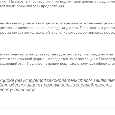
 лот. На закрытых торгах участники подают свои ценовые предложе
тся после вскрытия всех предложений.
на обязан опубликовать протокол о результатах на электронн
дителя и окончательная цена продажи участка. Проигравшим участ
есс занимает несколько дней, в течение которых организатор прово
кола победитель получает проект договора купли-продажи или
тся в электронной форме и передается на регистрацию в Росреест
вершающий этап. После регистрации покупатель получает официаль
кциона регулируется законодательством и включа
Это обеспечивает прозрачность и справедливость
всех участников.