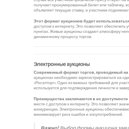
получает пронумерованный билет или табличку, к
объявляет текущую ставку, и участники поднимают
Этот формат аукционов будет использоваться 
доступом к интернету. Это позволяет обеспечить 
пунктах. Живые аукционы создают атмосферу непо
динамичному процессу торгов.
Электронные аукционы
Современный формат торгов, проводимый на
аукционах необходимо зарегистрироваться на одн
«Росэлторг». Одно из важных требований для уча
используется для подтверждения личности и заве
Преимущества заключаются в их доступности 
месте с доступом к интернету. Это позволяет зна
конкуренции. Электронные аукционы обеспечивают
минимизирует риск ошибок и злоупотреблений.
Важно!
Выбор формы аукциона зави