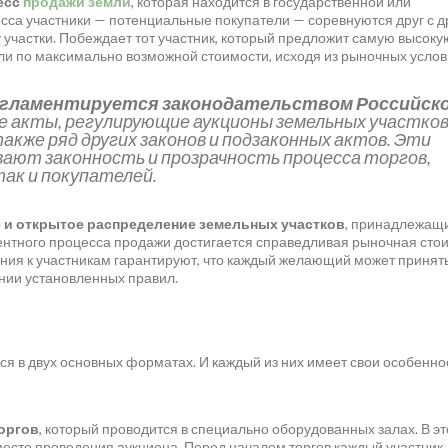
есс
продажи земли
, которая находится в государственной или
есса участники — потенциальные покупатели — соревнуются друг с д
 участки. Побеждает тот участник, который предложит самую высоку
мли по максимально возможной стоимости, исходя из рыночных услов
егламентируется законодательством Российск
 акты, регулирующие аукционы земельных участков
акже ряд других законов и подзаконных актов. Эти
ают законность и прозрачность процесса торгов,
ак и покупателей.
е и открытое распределение земельных участков
, принадлежащ
рентного процесса продажи достигается справедливая рыночная сто
ния к участникам гарантируют, что каждый желающий может принят
ении установленных правил.
ся в двух основных форматах. И каждый из них имеет свои особенно
оргов
, который проводится в специально оборудованных залах. В э
месте проведения аукциона. Перед началом торгов каждый участник