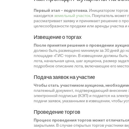
Первый этап – подготовка
. Инициатором торгов 
находится
земельный участок
. Покупатель может 
рассматривает заявку и принимает решение о про
целесообразности продажи или аренды участка и ег
Извещение о торгах
После принятия решения о проведении аукци
должно быть размещено минимум за 30 дней до на
площадке «ГИС-торги». В извещении должны быть 
лота, начальная цена, шаг аукциона, размер задат
подробное описание лота, включающее его место
Подача заявок на участие
Чтобы стать участником аукциона, необходимо
платежный документ, подтверждающий внесение 
электронной подписью (КЭП) и подается на электр
подачи заявок, указанными в извещении, чтобы ус
Проведение торгов
Процесс проведения торгов может отличаться
закрытыми. В случае открытых торгов участники в