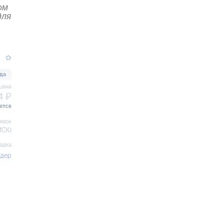
ом
для