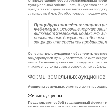
Он представляет собой организованный проц
муниципальной собственности. В ходе этого проц
предлагая свои цены за выставленные на продажу
за конкретный лот. Это обеспечивает продажу зе
Процедура проведения строго р
Федерации.
Основные нормативные
включают Земельный кодекс РФ, а т
нормативные документы обеспечив
защищая интересы как продавцов, т
Основная цель аукциона – обеспечить честно
государству или муниципалитетам. За счет конку
земли. Регламентированные процедуры и требова
участие в торгах на равных условиях, при соблюд
Формы земельных аукционов
Аукционы земельных участков
могут проводить
Живые аукционы
Представляют собой традиционный формат т
случае все участники физически присутствуют на 