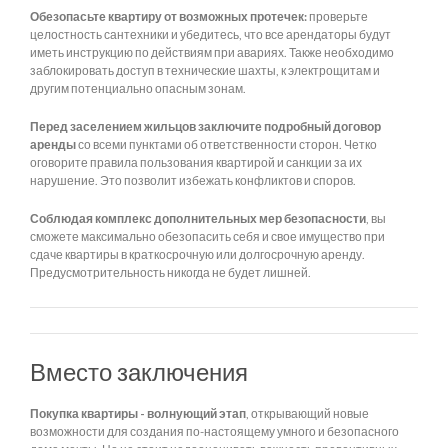
Обезопасьте квартиру от возможных протечек:
проверьте
целостность сантехники и убедитесь, что все арендаторы будут
иметь инструкцию по действиям при авариях. Также необходимо
заблокировать доступ в технические шахты, к электрощитам и
другим потенциально опасным зонам.
Перед заселением жильцов заключите подробный договор
аренды
со всеми пунктами об ответственности сторон. Четко
оговорите правила пользования квартирой и санкции за их
нарушение. Это позволит избежать конфликтов и споров.
Соблюдая комплекс дополнительных мер безопасности
, вы
сможете максимально обезопасить себя и свое имущество при
сдаче квартиры в краткосрочную или долгосрочную аренду.
Предусмотрительность никогда не будет лишней.
Вместо заключения
Покупка квартиры - волнующий этап
, открывающий новые
возможности для создания по-настоящему умного и безопасного