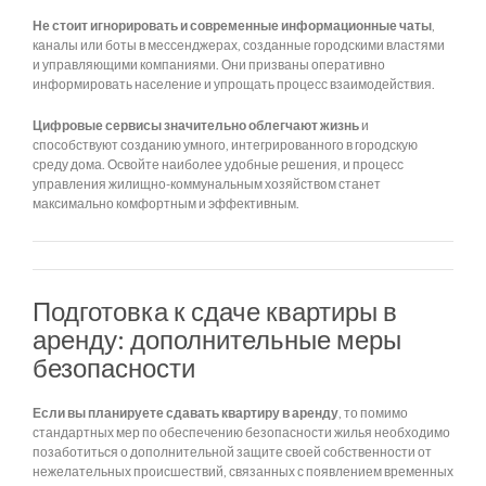
Не стоит игнорировать и современные информационные чаты
,
каналы или боты в мессенджерах, созданные городскими властями
и управляющими компаниями. Они призваны оперативно
информировать население и упрощать процесс взаимодействия.
Цифровые сервисы значительно облегчают жизнь
и
способствуют созданию умного, интегрированного в городскую
среду дома. Освойте наиболее удобные решения, и процесс
управления жилищно-коммунальным хозяйством станет
максимально комфортным и эффективным.
Подготовка к сдаче квартиры в
аренду: дополнительные меры
безопасности
Если вы планируете сдавать квартиру в аренду
, то помимо
стандартных мер по обеспечению безопасности жилья необходимо
позаботиться о дополнительной защите своей собственности от
нежелательных происшествий, связанных с появлением временных