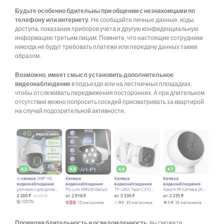
Будьте особенно бдительны при общении с незнакомцами по
телефону или интернету.
Не сообщайте личные данные, коды
доступа, показания приборов учета и другую конфиденциальную
информацию третьим лицам. Помните, что настоящие сотрудники
никогда не будут требовать платежи или передачу данных таким
образом.
Возможно, имеет смысл установить дополнительное
видеонаблюдение
в подъезде или на лестничных площадках,
чтобы отслеживать передвижения посторонних. А при длительном
отсутствии можно попросить соседей присматривать за квартирой
на случай подозрительной активности.
Проявляя бдительность и осведомленность
, вы сможете