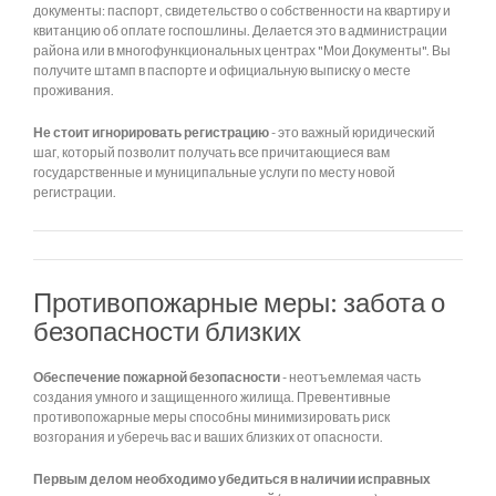
документы: паспорт, свидетельство о собственности на квартиру и
квитанцию об оплате госпошлины. Делается это в администрации
района или в многофункциональных центрах "Мои Документы". Вы
получите штамп в паспорте и официальную выписку о месте
проживания.
Не стоит игнорировать регистрацию
- это важный юридический
шаг, который позволит получать все причитающиеся вам
государственные и муниципальные услуги по месту новой
регистрации.
Противопожарные меры: забота о
безопасности близких
Обеспечение пожарной безопасности
- неотъемлемая часть
создания умного и защищенного жилища. Превентивные
противопожарные меры способны минимизировать риск
возгорания и уберечь вас и ваших близких от опасности.
Первым делом необходимо убедиться в наличии исправных