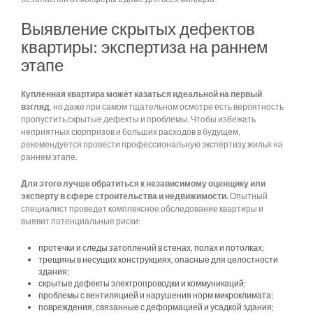
Выявление скрытых дефектов
квартиры: экспертиза на раннем
этапе
Купленная квартира может казаться идеальной на первый
взгляд
, но даже при самом тщательном осмотре есть вероятность
пропустить скрытые дефекты и проблемы. Чтобы избежать
неприятных сюрпризов и больших расходов в будущем,
рекомендуется провести профессиональную экспертизу жилья на
раннем этапе.
Для этого лучше обратиться к независимому оценщику или
эксперту в сфере строительства и недвижимости.
Опытный
специалист проведет комплексное обследование квартиры и
выявит потенциальные риски:
протечки и следы затоплений в стенах, полах и потолках;
трещины в несущих конструкциях, опасные для целостности
здания;
скрытые дефекты электропроводки и коммуникаций;
проблемы с вентиляцией и нарушения норм микроклимата;
повреждения, связанные с деформацией и усадкой здания;