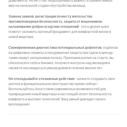
дома мечты. Но не стоит недооценивать важность превентивных
мер на начальной стадии обустройства жилища.
Замена замков, регистрация по месту жительства,
противопожарная безопасность, защита от мошенников,
налаживание добрососедских отношений
- эти и другие шаги
помогут заложить прочный фундамент для комфортной жизни в
новой квартире.
Своевременная диагностика потенциальных дефектов
, подписка
на цифровые сервисы и продуманная защита при сдаче в аренду
также окажут неоценимую пользу. Приложив усилия на старте, вы
обезопасите себя и близких, получите контроль над жилищем и
сможете наслаждаться умным домом в течение многих лет.
Не откладывайте эти важные действия
- начните создавать свое
уютное и функциональное пространство прямо сейчас!
Воспользуйтесь богатством современных возможностей для
превращения новой квартиры в настоящий оплот безопасности,
комфорта и высоких технологий. Ваш умный дом ждет своего
воплощения!