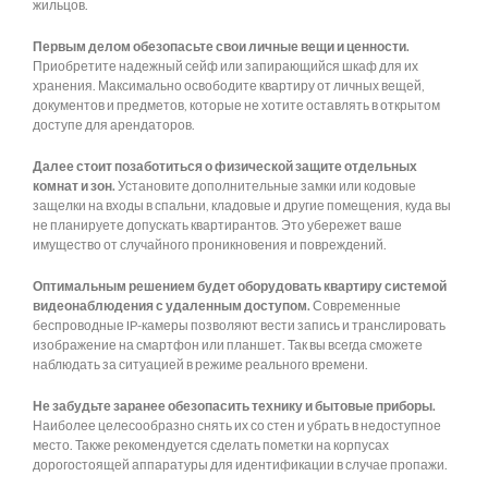
жильцов.
Первым делом обезопасьте свои личные вещи и ценности.
Приобретите надежный сейф или запирающийся шкаф для их
хранения. Максимально освободите квартиру от личных вещей,
документов и предметов, которые не хотите оставлять в открытом
доступе для арендаторов.
Далее стоит позаботиться о физической защите отдельных
комнат и зон.
Установите дополнительные замки или кодовые
защелки на входы в спальни, кладовые и другие помещения, куда вы
не планируете допускать квартирантов. Это убережет ваше
имущество от случайного проникновения и повреждений.
Оптимальным решением будет оборудовать квартиру системой
видеонаблюдения с удаленным доступом.
Современные
беспроводные IP-камеры позволяют вести запись и транслировать
изображение на смартфон или планшет. Так вы всегда сможете
наблюдать за ситуацией в режиме реального времени.
Не забудьте заранее обезопасить технику и бытовые приборы.
Наиболее целесообразно снять их со стен и убрать в недоступное
место. Также рекомендуется сделать пометки на корпусах
дорогостоящей аппаратуры для идентификации в случае пропажи.