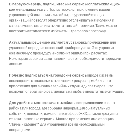
В первую очередь, подпишитесь на сервисы оплаты жилищно-
коммунальных услуг
. Портал госуслуг, приложение вашей
управляющей компании или сайты ресурсоснабжающих
организаций позволят оперативно отслеживать начисления и
своевременно оплачивать счета в онлайн-режиме. Также можно
настроить автоплатеж и избежать штрафов за просрочку.
Актуальным решением является установка приложений
для
удаленной передачи показаний приборов учета. Это упростит
ежемесячную процедуру и исключит ошибки при расчетах.
Некоторые сервисы сами напоминают о необходимости передачи
данных.
Полезно подписаться на городские сервисы
вроде системы
оповещения о плановых отключениях ресурсов, мобильного
приложения для вызова аварийных служб и диспетчеров. Это
позволит оперативно реагировать на любые внештатные ситуации.
Для удобства можно скачать мобильное приложение
своего
района или города, где собрана информация об актуальных
событиях, новостях, изменениях в сфере ЖКХ, а также доступны
ссылки на важные сервисы. Многие приложения имеют опцию
"Личный кабинет" для управления всеми необходимыми
операциями.