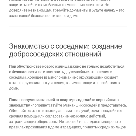
защитить себя и своих близких от мошеннических схем. Не
доверяйте незнакомцам, требуйте документы и будьте начеку – это
залог вашей безопасности в новом доме.
Знакомство с соседями: создание
добрососедских отношений
При обустройстве нового жилища важно не только позаботиться
о безопасности
, но и построить дружелюбные отношения с
соседями. Хорошее взаимопонимание с окружающими создает
атмосферу взаимного уважения, взаимопомощи и спокойствия в
доме.
После получения ключей от квартиры сделайте первый шаг к
знакомству
- поприветствуйте ближайших соседей и представьтесь.
Обменяйтесь контактными данными на случай, если понадобится
срочная помощь или согласование каких-либо действий,
затрагивающих общие зоны. Не стесняйтесь задавать вопросы о
правилах проживания в доме и традициях, принятых среди жильцов.