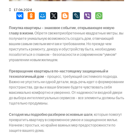
17.06.2024
Покупка квартиры – знаковое событие, открывающее новую
главу в жизни.
Обретя свежеприобретенные квадратные метры, вы
получаете уникальную возможность создать дом, отвечающий
вашим самым смелым мечтам и требованиям. Но прежде чем
приступить к ремонту, декору и обустройству быта, необходимо
позаботиться о главном – безопасности и современном "умном"
управлении новым жилищем.
Превращение квартиры в по-настоящему защищенный и
технологичный дом
– процесс, требующий системного подхода.
Важно не упустить ни одной детали, ведь речь идет о формировании
пространства, где вы и ваши близкие будете чувствовать себя
максимально комфортно и уверенно. От надежности входной двери
до выбора интеллектуальных сервисов – все элементы должны быть
тщательно продуманы.
Сегодня мы подробно разберем основные шаги
, которые помогут
превратить квартиру в современное умное и защищенное жилье.
Начнем с простых, но крайне важных мер предосторожности по
защите вашего дома.