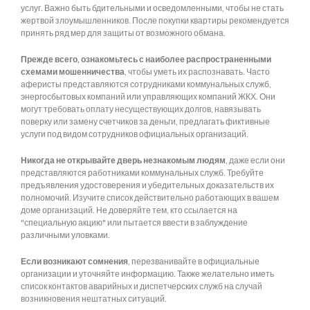
услуг. Важно быть бдительными и осведомленными, чтобы не стать
жертвой злоумышленников. После покупки квартиры рекомендуется
принять ряд мер для защиты от возможного обмана.
Прежде всего, ознакомьтесь с наиболее распространенными
схемами мошенничества
, чтобы уметь их распознавать. Часто
аферисты представляются сотрудниками коммунальных служб,
энергосбытовых компаний или управляющих компаний ЖКХ. Они
могут требовать оплату несуществующих долгов, навязывать
поверку или замену счетчиков за деньги, предлагать фиктивные
услуги под видом сотрудников официальных организаций.
Никогда не открывайте дверь незнакомым людям
, даже если они
представляются работниками коммунальных служб. Требуйте
предъявления удостоверения и убедительных доказательств их
полномочий. Изучите список действительно работающих в вашем
доме организаций. Не доверяйте тем, кто ссылается на
"специальную акцию" или пытается ввести в заблуждение
различными уловками.
Если возникают сомнения
, перезванивайте в официальные
организации и уточняйте информацию. Также желательно иметь
список контактов аварийных и диспетчерских служб на случай
возникновения нештатных ситуаций.