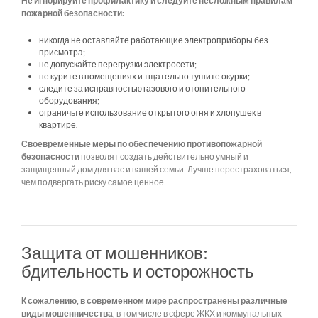
Не игнорируйте профилактику и следуйте несложным правилам
пожарной безопасности:
никогда не оставляйте работающие электроприборы без
присмотра;
не допускайте перегрузки электросети;
не курите в помещениях и тщательно тушите окурки;
следите за исправностью газового и отопительного
оборудования;
ограничьте использование открытого огня и хлопушек в
квартире.
Своевременные меры по обеспечению противопожарной
безопасности
позволят создать действительно умный и
защищенный дом для вас и вашей семьи. Лучше перестраховаться,
чем подвергать риску самое ценное.
Защита от мошенников:
бдительность и осторожность
К сожалению, в современном мире распространены различные
виды мошенничества
, в том числе в сфере ЖКХ и коммунальных