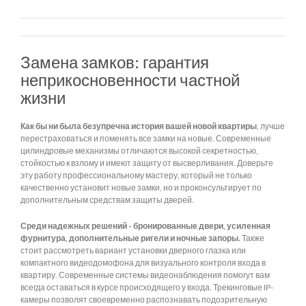
Замена замков: гарантия
неприкосновенности частной
жизни
Как бы ни была безупречна история вашей новой квартиры
, лучше
перестраховаться и поменять все замки на новые. Современные
цилиндровые механизмы отличаются высокой секретностью,
стойкостью к взлому и имеют защиту от высверливания. Доверьте
эту работу профессиональному мастеру, который не только
качественно установит новые замки, но и проконсультирует по
дополнительным средствам защиты дверей.
Среди надежных решений - бронированные двери, усиленная
фурнитура, дополнительные ригели и ночные запоры.
Также
стоит рассмотреть вариант установки дверного глазка или
компактного видеодомофона для визуального контроля входа в
квартиру. Современные системы видеонаблюдения помогут вам
всегда оставаться в курсе происходящего у входа. Трекинговые IP-
камеры позволят своевременно распознавать подозрительную