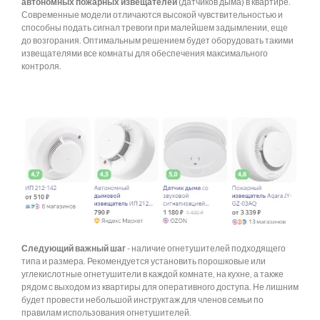
автономных пожарных извещателей
(датчиков дыма) в квартире.
Современные модели отличаются высокой чувствительностью и
способны подать сигнал тревоги при малейшем задымлении, еще
до возгорания. Оптимальным решением будет оборудовать такими
извещателями все комнаты для обеспечения максимального
контроля.
Следующий важный шаг
- наличие огнетушителей подходящего
типа и размера. Рекомендуется установить порошковые или
углекислотные огнетушители в каждой комнате, на кухне, а также
рядом с выходом из квартиры для оперативного доступа. Не лишним
будет провести небольшой инструктаж для членов семьи по
правилам использования огнетушителей.