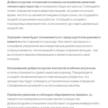
Добрососедские отношения основаны на взаимном уважении
личного пространства
и понимании общих интересов. Соблюдайте
этикет поведения в многоквартирном доме: не шумите в ночное
время, чистите за своими питомцами в общих зонах, не создавайте
неудобств при ремонтных работах. Сообщайте соседям о
планируемых мероприятиях, если они могут доставить временные
неудобства.
Хорошим тоном будет познакомиться с председателем домового
комитета
или старшим по подъезду. Они смогут рассказать о
специфике управления многоквартирным домом и разъяснить
спорные моменты. Не игнорируйте общие собрания жильцов - там
вы получите важную информацию и сможете высказать свою
позицию.
Налаживание добрососедских контактов особенно актуально
,
если вы планируете сдавать квартиру в аренду. Предупредите
соседей о возможном присутствии жильцов и убедитесь, что
арендаторы будут соблюдать установленные нормы поведения.
Своевременно реагируйте на обоснованные жалобы.
Проявляя уважение и соблюдая общепринятые правила
, вы
сможете интегрироваться в новое жилое сообщество.
Добрососедские отношения способствуют созданию комфортной и
безопасной атмосферы в доме для всех жильцов.