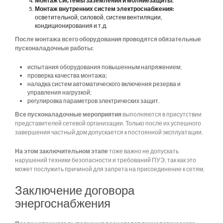
Монтаж системы заземления и молниезащиты.
Монтаж внутренних систем электроснабжения:
осветительной, силовой, систем вентиляции,
кондиционирования и т.д.
После монтажа всего оборудования проводятся обязательные
пусконаладочные работы:
испытания оборудования повышенным напряжением;
проверка качества монтажа;
наладка систем автоматического включения резерва и
управления нагрузкой;
регулировка параметров электрических защит.
Все пусконаладочные мероприятия
выполняются в присутствии
представителей сетевой организации. Только после их успешного
завершения частный дом допускается к постоянной эксплуатации.
На этом заключительном этапе
тоже важно не допускать
нарушений техники безопасности и требований ПУЭ, так как это
может послужить причиной для запрета на присоединение к сетям.
Заключение договора
энергоснабжения