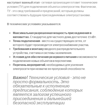
наступает важный этап
- сетевая организация готовит технические
условия (ТУ) для подключения объекта к электросетям. Фактически,
ТУ - это свод требований и предписаний, которым должны
соответствовать будущие присоединяемые электроустановки.
В технических условиях указываются:
Максимальная разрешенная мощность присоединения в
киловаттах.
Стандартно для частного дома достаточно 15 кВт.
Точка подключения
- место на существующих сетях, от
которого будет производится электроснабжение участка.
Требования к монтажу
вводного распределительного
устройства, счетчика и системы заземления.
Условия для обеспечения резервного питания
и возможности
подключения новых объектов в перспективе.
Перечень мероприятий
, необходимых для усиления
электросети при нехватке ее пропускной способности.
Важно!
Технические условия - это не
просто формальность. Это
обязательные к исполнению
предписания, соблюдение которых
является залогом успешного
присоединения и дальнейшей
безопасной эксплуатации