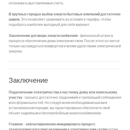
оплачивать выставляемые счета.
В крупных городах выбор энергосбытовых компаний достаточно
широк.
Это позволяет сравнивать их условия и тарифы, чтобы
подобрать наиболее выгодный для себя вариант.
Заключение договора энергоснабжения
- финальный штрих в
процессе обеспечения дома электричеством. После этого остается
только наслаждаться комфортом и всеми удобствами электрической
энергии.
Заключение
Подключение электричества к частному дому или земельному
участку
- процесс достаточно трудоемкий и требующий соблюдения
всех формальностей. Но следуя всем необходимым шагам в
установленном порядке, вы гарантированно обеспечите свой
объект надежным и бесперебойным энергоснабжением.
Главное - заблаговременно инициировать процесс
технологического присоединения к электрическим сетям
путем