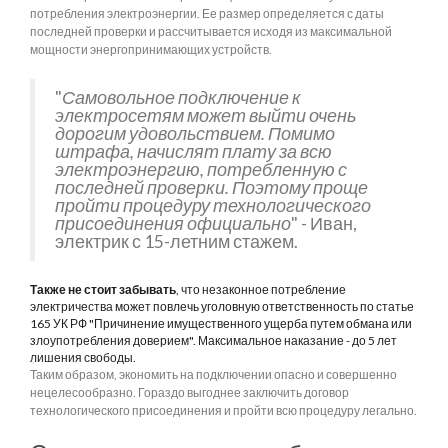
потребления электроэнергии. Ее размер определяется с даты
последней проверки и рассчитывается исходя из максимальной
мощности энергопринимающих устройств.
"
Самовольное подключение к
электросетям может выйти очень
дорогим удовольствием. Помимо
штрафа, начислят плату за всю
электроэнергию, потребленную с
последней проверки. Поэтому проще
пройти процедуру технологического
присоединения официально
" - Иван,
электрик с 15-летним стажем.
Также не стоит забывать
, что незаконное потребление
электричества может повлечь уголовную ответственность по статье
165 УК РФ "Причинение имущественного ущерба путем обмана или
злоупотребления доверием". Максимальное наказание - до 5 лет
лишения свободы.
Таким образом, экономить на подключении опасно и совершенно
нецелесообразно. Гораздо выгоднее заключить договор
технологического присоединения и пройти всю процедуру легально.