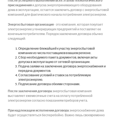
После успешного выполнения всех этапов технологического
присоединения
и допуска энергопринимающего оборудования
дома в эксплуатацию, остается заключить договор с энергосбытовой
компанией для фактического начала потребления электроэнергии.
Энергосбытовая организация
- это компания, которая покупает
электроэнергию у генерирующих предприятий и поставляет ее
конечным потребителям. Порядок заключения договора обычно
следующий:
Определение ближайшей к участку энергосбытовой
компании из числа поставщиков в вашем регионе.
Сбор необходимого пакета документов, включая акты
допуска в эксплуатацию от сетевой организации.
Подача заявки на заключение договора энергоснабжения и
передача документов.
Согласование условий и ставок за потребляемую
электроэнергию.
Подписание договора обеими сторонами.
После заключения договора
энергосбытовая компания
выставляет ежемесячные счета на оплату потребленной
электроэнергии согласно показаниям приборов учета.
При надлежащем исполнении договора
энергоснабжение дома
будет осуществляться бесперебойно. Важно лишь своевременно