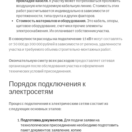
прокладке кабеля.
К участку может потребоваться проложить
воздушную или подземную кабельную линию. Стоимость этих
работ рассчитывается индивидуально в зависимости от
протяженности, типа грунта и других факторов.
Стоимость материалов и оборудования.
Это кабель, опоры,
щитовое оборудование, счетчик и прочие элементы
электроснабжения. Их оплачивает собственник участка.
В совокупности расходы на подключение 15 кВт
могут составлять
от 50 000 до 300 000 рублей в зависимости от региона, удаленности
участка и требуемого объема строительно-монтажных работ.
Окончательную смету всех расходов
предоставляет сетевая
организация после обследования участка и оформления
технических условий присоединения.
Порядок подключения к
электросетям
Процесс подключения к электрическим сетям состоит из
следующих основных этапов:
Подготовка документов.
Для подачи заявки на
технологическое присоединение необходимо подготовить
пакет документов: заявление, копию