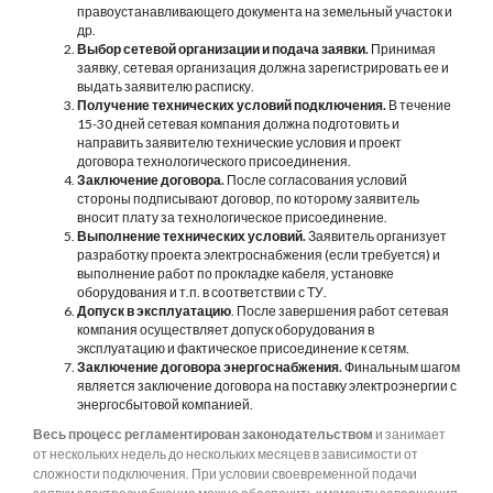
правоустанавливающего документа на земельный участок и
др.
Выбор сетевой организации и подача заявки.
Принимая
заявку, сетевая организация должна зарегистрировать ее и
выдать заявителю расписку.
Получение технических условий подключения.
В течение
15-30 дней сетевая компания должна подготовить и
направить заявителю технические условия и проект
договора технологического присоединения.
Заключение договора.
После согласования условий
стороны подписывают договор, по которому заявитель
вносит плату за технологическое присоединение.
Выполнение технических условий.
Заявитель организует
разработку проекта электроснабжения (если требуется) и
выполнение работ по прокладке кабеля, установке
оборудования и т.п. в соответствии с ТУ.
Допуск в эксплуатацию
. После завершения работ сетевая
компания осуществляет допуск оборудования в
эксплуатацию и фактическое присоединение к сетям.
Заключение договора энергоснабжения.
Финальным шагом
является заключение договора на поставку электроэнергии с
энергосбытовой компанией.
Весь процесс регламентирован законодательством
и занимает
от нескольких недель до нескольких месяцев в зависимости от
сложности подключения. При условии своевременной подачи