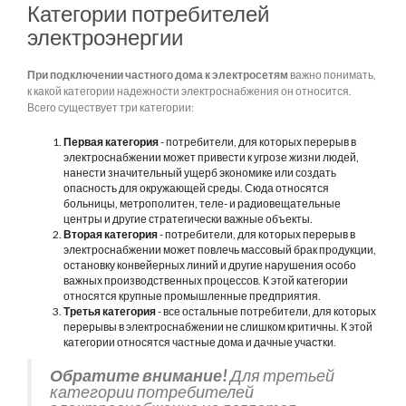
Категории потребителей
электроэнергии
При подключении частного дома к электросетям
важно понимать,
к какой категории надежности электроснабжения он относится.
Всего существует три категории:
Первая категория
- потребители, для которых перерыв в
электроснабжении может привести к угрозе жизни людей,
нанести значительный ущерб экономике или создать
опасность для окружающей среды. Сюда относятся
больницы, метрополитен, теле- и радиовещательные
центры и другие стратегически важные объекты.
Вторая категория
- потребители, для которых перерыв в
электроснабжении может повлечь массовый брак продукции,
остановку конвейерных линий и другие нарушения особо
важных производственных процессов. К этой категории
относятся крупные промышленные предприятия.
Третья категория
- все остальные потребители, для которых
перерывы в электроснабжении не слишком критичны. К этой
категории относятся частные дома и дачные участки.
Обратите внимание!
Для третьей
категории потребителей