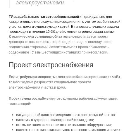
электроустановки.
ТУ разрабатываются сетевой компанией
индивидуально для
каждого конкретного случая присоединения с учетом особенностей
участка, дома и существующих сетей. В типовых случаях их выдача
происходит в течение 15-30 дней с момента регистрации заявки.
К техническим условиям обязательно
прилагается проект
договора технологического присоединения для последующего
подписания сторонами. Заявитель имеет право обжаловать
содержание ТУ в вышестоящих инстанциях при несогласии.
Проект электроснабжения
Если требуемая мощность электроснабжения превышает 15 кВт
,
то необходима разработка специального проекта
электроснабжения участка и дома.
Проект электроснабжения
- это комплект рабочей документации,
включающий:
ситуационный план размещения электросетевых объектов;
системы внутреннего электроснабжения дома;
схемы питания силового и осветительного оборудования;
расчеты электрических нагрузок, короткого замыкания и других