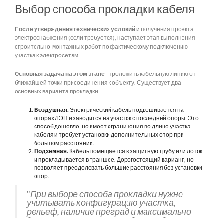
Выбор способа прокладки кабеля
После утверждения технических условий
и получения проекта
электроснабжения (если требуется), наступает этап выполнения
строительно-монтажных работ по фактическому подключению
участка к электросетям.
Основная задача на этом этапе
- проложить кабельную линию от
ближайшей точки присоединения к объекту. Существует два
основных варианта прокладки:
Воздушная.
Электрический кабель подвешивается на
опорах ЛЭП и заводится на участок с последней опоры. Этот
способ дешевле, но имеет ограничения по длине участка
кабеля и требует установки дополнительных опор при
большом расстоянии.
Подземная.
Кабель помещается в защитную трубу или лоток
и прокладывается в траншее. Дорогостоящий вариант, но
позволяет преодолевать большие расстояния без установки
опор.
"
При выборе способа прокладки нужно
учитывать конфигурацию участка,
рельеф, наличие преград и максимально