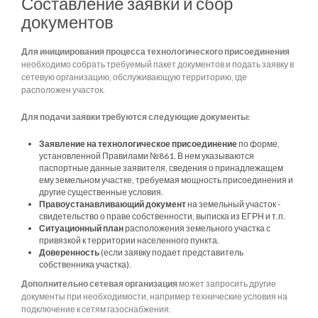
Составление заявки и сбор
документов
Для инициирования процесса технологического присоединения
необходимо собрать требуемый пакет документов и подать заявку в
сетевую организацию, обслуживающую территорию, где
расположен участок.
Для подачи заявки требуются следующие документы:
Заявление на технологическое присоединение
по форме,
установленной Правилами №861. В нем указываются
паспортные данные заявителя, сведения о принадлежащем
ему земельном участке, требуемая мощность присоединения и
другие существенные условия.
Правоустанавливающий документ
на земельный участок -
свидетельство о праве собственности, выписка из ЕГРН и т.п.
Ситуационный план
расположения земельного участка с
привязкой к территории населенного пункта.
Доверенность
(если заявку подает представитель
собственника участка).
Дополнительно сетевая организация
может запросить другие
документы при необходимости, например технические условия на
подключение к сетям газоснабжения.