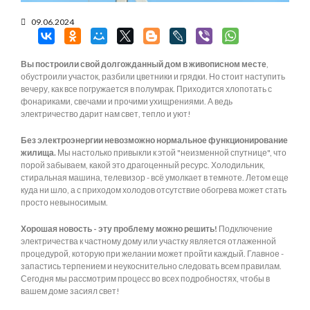
09.06.2024
Вы построили свой долгожданный дом в живописном месте
,
обустроили участок, разбили цветники и грядки. Но стоит наступить
вечеру, как все погружается в полумрак. Приходится хлопотать с
фонариками, свечами и прочими ухищрениями. А ведь
электричество дарит нам свет, тепло и уют!
Без электроэнергии невозможно нормальное функционирование
жилища.
Мы настолько привыкли к этой "неизменной спутнице", что
порой забываем, какой это драгоценный ресурс. Холодильник,
стиральная машина, телевизор - всё умолкает в темноте. Летом еще
куда ни шло, а с приходом холодов отсутствие обогрева может стать
просто невыносимым.
Хорошая новость - эту проблему можно решить!
Подключение
электричества к частному дому или участку является отлаженной
процедурой, которую при желании может пройти каждый. Главное -
запастись терпением и неукоснительно следовать всем правилам.
Сегодня мы рассмотрим процесс во всех подробностях, чтобы в
вашем доме засиял свет!