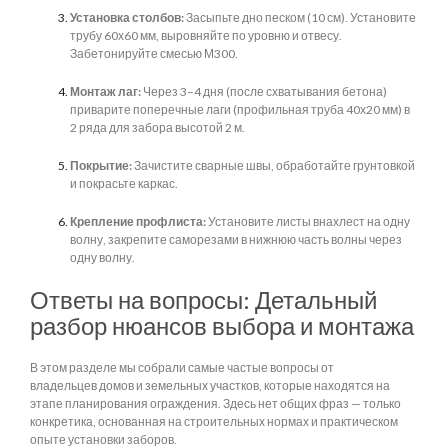
Установка столбов:
Засыпьте дно песком (10 см). Установите
трубу 60х60 мм, выровняйте по уровню и отвесу.
Забетонируйте смесью М300.
Монтаж лаг:
Через 3–4 дня (после схватывания бетона)
приварите поперечные лаги (профильная труба 40х20 мм) в
2 ряда для забора высотой 2 м.
Покрытие:
Зачистите сварные швы, обработайте грунтовкой
и покрасьте каркас.
Крепление профлиста:
Установите листы внахлест на одну
волну, закрепите саморезами в нижнюю часть волны через
одну волну.
Ответы на вопросы: Детальный
разбор нюансов выбора и монтажа
В этом разделе мы собрали самые частые вопросы от
владельцев домов и земельных участков, которые находятся на
этапе планирования ограждения. Здесь нет общих фраз — только
конкретика, основанная на строительных нормах и практическом
опыте установки заборов.