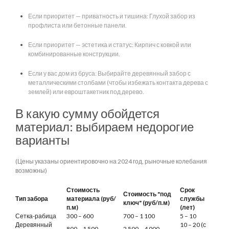
Если приоритет — приватность и тишина: Глухой забор из
профлиста или бетонные панели.
Если приоритет — эстетика и статус: Кирпич с ковкой или
комбинированные конструкции.
Если у вас дом из бруса: Выбирайте деревянный забор с
металлическими столбами (чтобы избежать контакта дерева с
землей) или евроштакетник под дерево.
В какую сумму обойдется
материал: выбираем недорогие
варианты
(Цены указаны ориентировочно на 2024 год, рыночные колебания
возможны)
Стоимость
Срок
Стоимость "под
Тип забора
материала (руб/
службы
ключ" (руб/п.м)
п.м)
(лет)
Сетка-рабица
300 – 600
700 – 1 100
5 – 10
Деревянный
10 – 20 (с
800 – 1 500
2 500 – 4 000