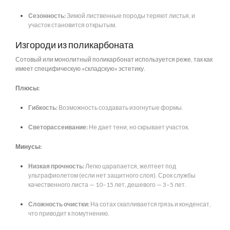
Сезонность:
Зимой лиственные породы теряют листья, и
участок становится открытым.
Изгороди из поликарбоната
Сотовый или монолитный поликарбонат используется реже, так как
имеет специфическую «складскую» эстетику.
Плюсы:
Гибкость:
Возможность создавать изогнутые формы.
Светорассеивание:
Не дает тени, но скрывает участок.
Минусы:
Низкая прочность:
Легко царапается, желтеет под
ультрафиолетом (если нет защитного слоя). Срок службы
качественного листа — 10–15 лет, дешевого — 3–5 лет.
Сложность очистки:
На сотах скапливается грязь и конденсат,
что приводит к помутнению.