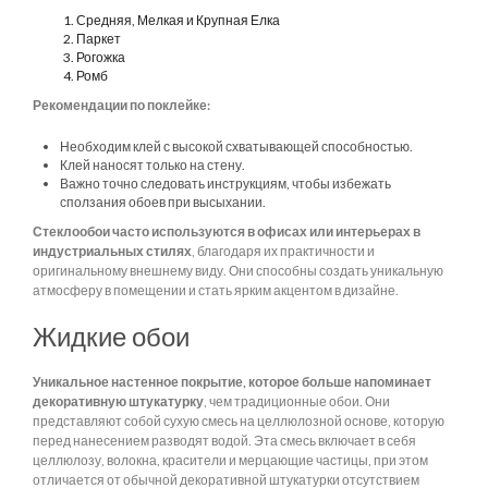
Средняя, Мелкая и Крупная Елка
Паркет
Рогожка
Ромб
Рекомендации по поклейке:
Необходим клей с высокой схватывающей способностью.
Клей наносят только на стену.
Важно точно следовать инструкциям, чтобы избежать
сползания обоев при высыхании.
Стеклообои часто используются в офисах или интерьерах в
индустриальных стилях
, благодаря их практичности и
оригинальному внешнему виду. Они способны создать уникальную
атмосферу в помещении и стать ярким акцентом в дизайне.
Жидкие обои
Уникальное настенное покрытие, которое больше напоминает
декоративную штукатурку
, чем традиционные обои. Они
представляют собой сухую смесь на целлюлозной основе, которую
перед нанесением разводят водой. Эта смесь включает в себя
целлюлозу, волокна, красители и мерцающие частицы, при этом
отличается от обычной декоративной штукатурки отсутствием