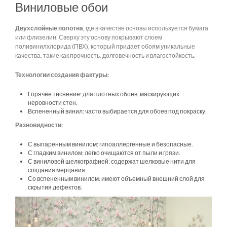
Виниловые обои
Двухслойные полотна
, где в качестве основы используется бумага
или флизелин. Сверху эту основу покрывают слоем
поливинилхлорида (ПВХ), который придает обоям уникальные
качества, такие как прочность, долговечность и влагостойкость.
Технологии создания фактуры:
Горячее тиснение: для плотных обоев, маскирующих
неровности стен.
Вспененный винил: часто выбирается для обоев под покраску.
Разновидности:
С выпаренным винилом: гипоаллергенные и безопасные.
С гладким винилом: легко очищаются от пыли и грязи.
С виниловой шелкографией: содержат шелковые нити для
создания мерцания.
Со вспененным винилом: имеют объемный внешний слой для
скрытия дефектов.