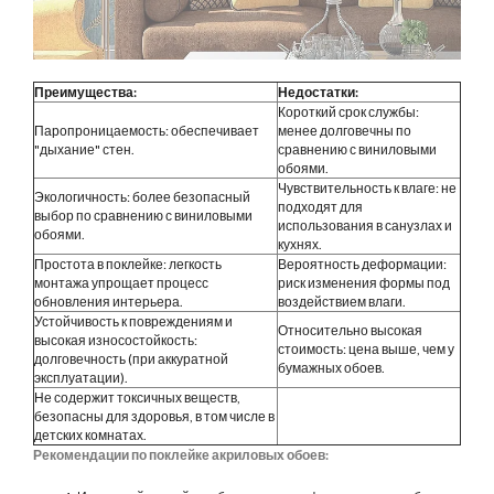
Преимущества:
Недостатки:
Короткий срок службы:
Паропроницаемость: обеспечивает
менее долговечны по
"дыхание" стен.
сравнению с виниловыми
обоями.
Чувствительность к влаге: не
Экологичность: более безопасный
подходят для
выбор по сравнению с виниловыми
использования в санузлах и
обоями.
кухнях.
Простота в поклейке: легкость
Вероятность деформации:
монтажа упрощает процесс
риск изменения формы под
обновления интерьера.
воздействием влаги.
Устойчивость к повреждениям и
Относительно высокая
высокая износостойкость:
стоимость: цена выше, чем у
долговечность (при аккуратной
бумажных обоев.
эксплуатации).
Не содержит токсичных веществ,
безопасны для здоровья, в том числе в
детских комнатах.
Рекомендации по поклейке акриловых обоев: