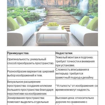
Преимущества:
Недостатки:
Тяжелый монтаж и подгонка:
Оригинальность: уникальный
требует точности и внимания
способ преобразить пространство.
при установке.
Сложность вписывания в
Разнообразие вариантов: широкий
интерьер: требуется
выбор изображений и тем.
грамотный подход к дизайну.
Визуальное расширение
пространства: создание иллюзии
"Усталость" от изображения: со
большего пространства благодаря
временем могут надоесть.
перспективе на изображении.
Зонирование пространства:
Высокая цена: относительно
помогают выделить отдельные
дорогие по сравнению с