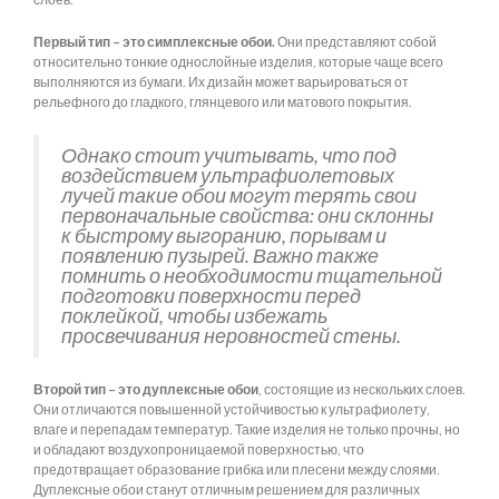
Первый тип – это симплексные обои.
Они представляют собой
относительно тонкие однослойные изделия, которые чаще всего
выполняются из бумаги. Их дизайн может варьироваться от
рельефного до гладкого, глянцевого или матового покрытия.
Однако стоит учитывать, что под
воздействием ультрафиолетовых
лучей такие обои могут терять свои
первоначальные свойства: они склонны
к быстрому выгоранию, порывам и
появлению пузырей. Важно также
помнить о необходимости тщательной
подготовки поверхности перед
поклейкой, чтобы избежать
просвечивания неровностей стены.
Второй тип – это дуплексные обои
, состоящие из нескольких слоев.
Они отличаются повышенной устойчивостью к ультрафиолету,
влаге и перепадам температур. Такие изделия не только прочны, но
и обладают воздухопроницаемой поверхностью, что
предотвращает образование грибка или плесени между слоями.
Дуплексные обои станут отличным решением для различных