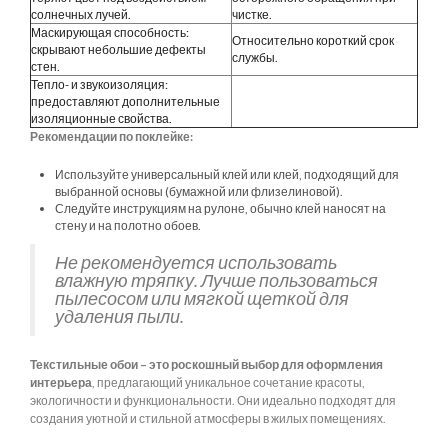
солнечных лучей.
чистке.
Маскирующая способность:
Относительно короткий срок
скрывают небольшие дефекты
службы.
стен.
Тепло- и звукоизоляция:
предоставляют дополнительные
изоляционные свойства.
Рекомендации по поклейке:
Используйте универсальный клей или клей, подходящий для
выбранной основы (бумажной или флизелиновой).
Следуйте инструкциям на рулоне, обычно клей наносят на
стену и на полотно обоев.
Не рекомендуется использовать
влажную тряпку. Лучше пользоваться
пылесосом или мягкой щеткой для
удаления пыли.
Текстильные обои – это роскошный выбор для оформления
интерьера
, предлагающий уникальное сочетание красоты,
экологичности и функциональности. Они идеально подходят для
создания уютной и стильной атмосферы в жилых помещениях.