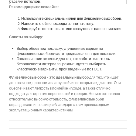
отделки потолков.
Рекомендации по поклейке:
Используйте специальный клей для флизелиновых обоев.
Нанесите клей непосредственно на стену.
Фиксируйте полотно на стене сразу после нанесения клея.
Советы по выбору:
Выбор обоев под покраску: улучшенные варианты
флизелиновых обоев часто предназначены для покраски.
Экологические аспекты: для тех, кто заботится о 100%
безопасности материала, рекомендуется выбирать
классические варианты, произведенные по ГОСТ.
Флизелиновые обои – это идеальный выбор
для тех, кто ищет
долговечное, прочное и влагоустойчивое покрытие для стен. Они
обеспечивают легкость в поклейке и уходе, а также отлично
подходят для скрытия неровностей и трещин. Несмотря на свою
относительно высокую стоимость, флизелиновые обои
оправдывают инвестиции благодаря своим превосходным
эксплуатационным характеристикам.