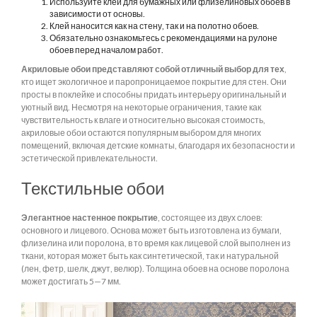
Используйте клей для бумажных или флизелиновых обоев в
зависимости от основы.
Клей наносится как на стену, так и на полотно обоев.
Обязательно ознакомьтесь с рекомендациями на рулоне
обоев перед началом работ.
Акриловые обои представляют собой отличный выбор для тех
,
кто ищет экологичное и паропроницаемое покрытие для стен. Они
просты в поклейке и способны придать интерьеру оригинальный и
уютный вид. Несмотря на некоторые ограничения, такие как
чувствительность к влаге и относительно высокая стоимость,
акриловые обои остаются популярным выбором для многих
помещений, включая детские комнаты, благодаря их безопасности и
эстетической привлекательности.
Текстильные обои
Элегантное настенное покрытие
, состоящее из двух слоев:
основного и лицевого. Основа может быть изготовлена из бумаги,
флизелина или поролона, в то время как лицевой слой выполнен из
ткани, которая может быть как синтетической, так и натуральной
(лен, фетр, шелк, джут, велюр). Толщина обоев на основе поролона
может достигать 5—7 мм.