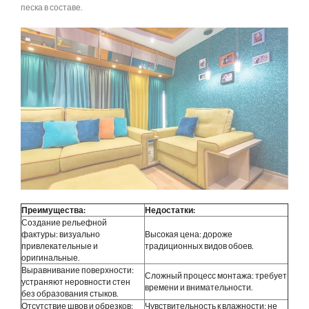
песка в составе.
Преимущества:
Недостатки:
Создание рельефной
фактуры: визуально
Высокая цена: дороже
привлекательные и
традиционных видов обоев.
оригинальные.
Выравнивание поверхности:
Сложный процесс монтажа: требует
устраняют неровности стен
времени и внимательности.
без образования стыков.
Отсутствие швов и обрезков:
Чувствительность к влажности: не