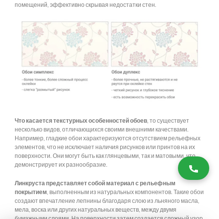
помещений, эффективно скрывая недостатки стен.
Что касается текстурных особенностей обоев
, то существует
несколько видов, отличающихся своими внешними качествами.
Например, гладкие обои характеризуются отсутствием рельефных
элементов, что не исключает наличия рисунков или принтов на их
поверхности. Они могут быть как глянцевыми, так и матовыми, что
демонстрирует их разнообразие.
Линкруста представляет собой материал с рельефным
покрытием
, выполненным из натуральных компонентов. Такие обои
создают впечатление лепнины благодаря слою из льняного масла,
мела, воска или других натуральных веществ, между двумя
бумажными слоями. На поверхности затем создается сложный узор.