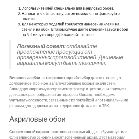
Используйте клей специально для виниловых обоев.
Нанесите клей на стену, затем немедленно фиксируйте
полотно.
Для некоторых моделей требуется нанесение клея и на
стену, и на обои. В таком случае дайте клею впитаться в обои
на 3-4 минуты перед фиксацией на стене.
Полезный совет:
отдавайте
предпочтение продукции от
проверенных производителей. Дешевые
варианты могут быть токсичны.
Виниловые обои – это превосходный выбор для тех
, кто ищет
долговечное, прочное и влагоустойчивое покрытие для стен.
Благодаря широкому ассортименту фактур и цветов, они подходят
для самых разнообразных интерьеров. Однако, необходимо
учитывать сложности, связанные с их поклейкой и потенциальными
рисками для здоровья из-за содержания фталатов в ПВХ.
Акриловые обои
Современный вариант настенных покрытий
, где на бумажную или
флизелиновую основу наносят вспененный акрил. Этот материал