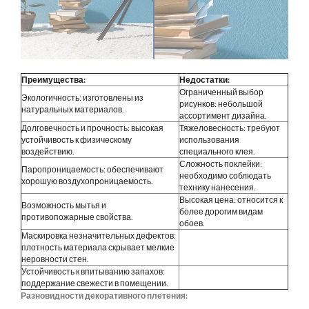
Преимущества:
Недостатки:
Ограниченный выбор
Экологичность: изготовлены из
рисунков: небольшой
натуральных материалов.
ассортимент дизайна.
Долговечность и прочность: высокая
Тяжеловесность: требуют
устойчивость к физическому
использования
воздействию.
специального клея.
Сложность поклейки:
Паропроницаемость: обеспечивают
необходимо соблюдать
хорошую воздухопроницаемость.
технику нанесения.
Высокая цена: относится к
Возможность мытья и
более дорогим видам
противопожарные свойства.
обоев.
Маскировка незначительных дефектов:
плотность материала скрывает мелкие
неровности стен.
Устойчивость к впитыванию запахов:
поддержание свежести в помещении.
Разновидности декоративного плетения: