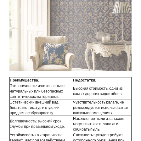
Преимущества:
Недостатки:
Экологичность: изготовлены из
Высокая стоимость: одни из
натуральных или безопасных
самых дорогих видов обоев.
синтетических материалов.
Эстетический внешний вид:
Чувствительность к влаге: не
богатство текстур и отделки
рекомендуется использовать в
придает особую красоту.
влажных помещениях.
Накопление пыли и запахов:
Долговечность: высокий срок
могут впитывать запахи и
службы при правильном уходе.
собирать пыль.
Устойчивость к выгоранию: не
Сложность в уходе: требуют
теряют цвет под воздействием
осторожного обращения при