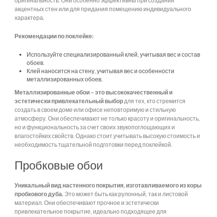
оригинальность. Они особенно эффективны при создании
акцентных стен или для придания помещению индивидуального
характера.
Рекомендации по поклейке:
Используйте специализированный клей, учитывая вес и состав
обоев.
Клей наносится на стену, учитывая вес и особенности
металлизированных обоев.
Металлизированные обои – это высококачественный и
эстетически привлекательный выбор
для тех, кто стремится
создать в своем доме или офисе неповторимую и стильную
атмосферу. Они обеспечивают не только красоту и оригинальность,
но и функциональность за счет своих звукопоглощающих и
влагостойких свойств. Однако стоит учитывать высокую стоимость и
необходимость тщательной подготовки перед поклейкой.
Пробковые обои
Уникальный вид настенного покрытия, изготавливаемого из коры
пробкового дуба.
Это может быть как рулонный, так и листовой
материал. Они обеспечивают прочное и эстетически
привлекательное покрытие, идеально подходящее для