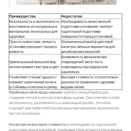
Преимущества:
Недостатки:
Безопасность и экологичность:
Необходимость качественной
изготовлены из натуральных
подготовки основания: требует
материалов, безопасных для
тщательной подготовки
здоровья.
поверхности перед установкой.
Простота монтажа: легкость
Ограниченный выбор цветовой
установки упрощает процесс
палитры: меньше вариантов для
ремонта.
дизайнерских решений.
Возможность механических
Оригинальный внешний вид:
повреждений: могут быть
неповторимая текстура и цвет.
повреждены при ударах или
царапинах.
Позволяют стенам "дышать",
Высокая стоимость: относительно
снижают накопление пыли и
дорогие по сравнению с другими
устойчивы к плесени и грибку.
видами обоев.
Пробковые обои представляют
собой отличный выбор для
создания теплой и уютной атмосферы в доме. Они сочетают в себе
экологичность, долговечность и уникальный дизайн. Эти обои
подходят для любителей натуральных материалов и экологически
чистого интерьера.
Несмотря на высокую стоимость
и необходимость тщательной
подготовки перед поклейкой, пробковые обои остаются популярным