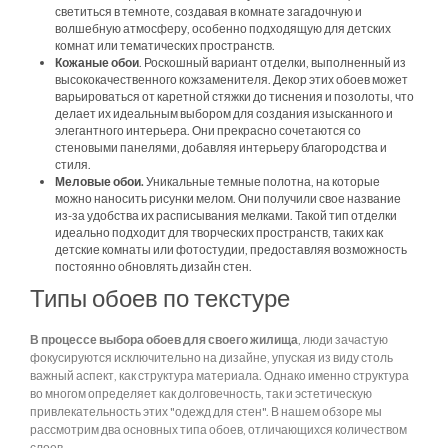
светиться в темноте, создавая в комнате загадочную и
волшебную атмосферу, особенно подходящую для детских
комнат или тематических пространств.
Кожаные обои
. Роскошный вариант отделки, выполненный из
высококачественного кожзаменителя. Декор этих обоев может
варьироваться от каретной стяжки до тиснения и позолоты, что
делает их идеальным выбором для создания изысканного и
элегантного интерьера. Они прекрасно сочетаются со
стеновыми панелями, добавляя интерьеру благородства и
стиля.
Меловые обои.
Уникальные темные полотна, на которые
можно наносить рисунки мелом. Они получили свое название
из-за удобства их расписывания мелками. Такой тип отделки
идеально подходит для творческих пространств, таких как
детские комнаты или фотостудии, предоставляя возможность
постоянно обновлять дизайн стен.
Типы обоев по текстуре
В процессе выбора обоев для своего жилища
, люди зачастую
фокусируются исключительно на дизайне, упуская из виду столь
важный аспект, как структура материала. Однако именно структура
во многом определяет как долговечность, так и эстетическую
привлекательность этих "одежд для стен". В нашем обзоре мы
рассмотрим два основных типа обоев, отличающихся количеством
слоев.