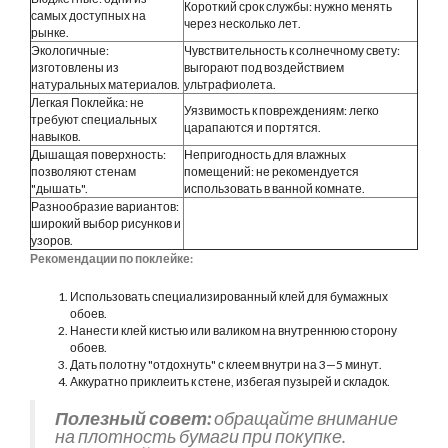
Короткий срок службы: нужно менять
самых доступных на
через несколько лет.
рынке.
Экологичные:
Чувствительность к солнечному свету:
изготовлены из
выгорают под воздействием
натуральных материалов.
ультрафиолета.
Легкая Поклейка: не
Уязвимость к повреждениям: легко
требуют специальных
царапаются и портятся.
навыков.
Дышащая поверхность:
Непригодность для влажных
позволяют стенам
помещений: не рекомендуется
"дышать".
использовать в ванной комнате.
Разнообразие вариантов:
широкий выбор рисунков и
узоров.
Рекомендации по поклейке:
Использовать специализированный клей для бумажных
обоев.
Нанести клей кистью или валиком на внутреннюю сторону
обоев.
Дать полотну "отдохнуть" с клеем внутри на 3—5 минут.
Аккуратно приклеить к стене, избегая пузырей и складок.
Полезный совет:
обращайте внимание
на плотность бумаги при покупке.