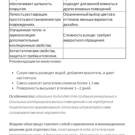
обеспечивает цельность
подходят для ванной комнаты и
покрытия.
других влажных помещений.
Легкость реставрации:
Ограниченный выбор цветов и
простота восстановления при
оттенков: меньше вариантов
повреждениях.
дизайна.
Улучшенная тепло- и
звукоизоляция:
Сложность в уходе: требуют
дополнительные
аккуратного обращения.
изоляционные свойства.
Антистатические свойства,
защита от грибка и плесени.
Рекомендации по нанесению:
Сухую смесь разводят водой, добавляя краситель, и дают
настояться.
Смесь наносят шпателем слоем не более 1,5 мм.
Поверхность высыхает в течение 1—2 дней.
Особенности:
идеально подходят для создания уникальных и
стильных интерьеров в жилых помещениях и не требуется
тщательного выравнивания, поскольку штукатурка сама
сглаживает мелкие неровности.
Жидкие обои представляют собой современное и инновационное
решение для отделки стен
, сочетающее в себе эстетическую
привлекательность и функциональность. Они идеальны для тех, кто