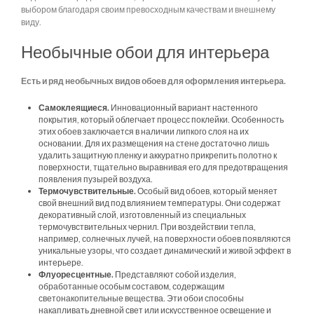
выбором благодаря своим превосходным качествам и внешнему
виду.
Необычные обои для интерьера
Есть и ряд необычных видов обоев для оформления интерьера.
Самоклеящиеся.
Инновационный вариант настенного
покрытия, который облегчает процесс поклейки. Особенность
этих обоев заключается в наличии липкого слоя на их
основании. Для их размещения на стене достаточно лишь
удалить защитную пленку и аккуратно прикрепить полотно к
поверхности, тщательно выравнивая его для предотвращения
появления пузырей воздуха.
Термочувствительные.
Особый вид обоев, который меняет
свой внешний вид под влиянием температуры. Они содержат
декоративный слой, изготовленный из специальных
термочувствительных чернил. При воздействии тепла,
например, солнечных лучей, на поверхности обоев появляются
уникальные узоры, что создает динамический и живой эффект в
интерьере.
Флуоресцентные.
Представляют собой изделия,
обработанные особым составом, содержащим
светонакопительные вещества. Эти обои способны
накапливать дневной свет или искусственное освещение и