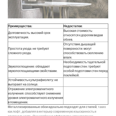
Преимущества:
Недостатки:
Высокая стоимость:
Долговечность: высокий срок
относятся к дорогим видам
эксплуатации.
обоев.
Отсутствие дышащей
Простота ухода: не требуют
поверхности: могут
сложного ухода.
способствовать скоплению
влаги.
Необходимость тщательной
Звукопоглощение: обладают
подготовки стен: требуют
звукопоглощающими свойствами.
особой подготовки стен перед
поклейкой.
Устойчивость к ультрафиолету: не
выгорают на солнце.
Отражение электромагнитного
излучения: способствуют снижению
уровня электромагнитного излучения
в помещении.
Металлизированные обои идеально подходят для стилей
, таких
как лофт, добавляя в интерьер современную изысканность и