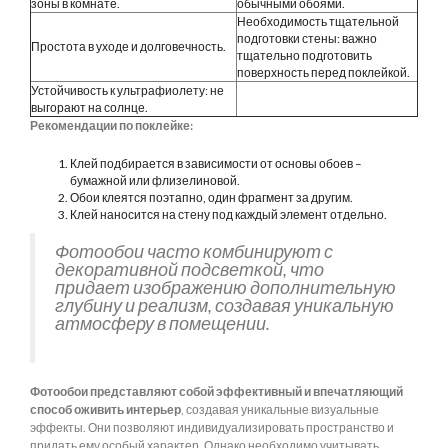
зоны в комнате.
обычными обоями.
Необходимость тщательной
подготовки стены: важно
Простота в уходе и долговечность.
тщательно подготовить
поверхность перед поклейкой.
Устойчивость к ультрафиолету: не
выгорают на солнце.
Рекомендации по поклейке:
Клей подбирается в зависимости от основы обоев –
бумажной или флизелиновой.
Обои клеятся поэтапно, один фрагмент за другим.
Клей наносится на стену под каждый элемент отдельно.
Фотообои часто комбинируют с
декоративной подсветкой, что
придает изображению дополнительную
глубину и реализм, создавая уникальную
атмосферу в помещении.
Фотообои представляют собой эффективный и впечатляющий
способ оживить интерьер
, создавая уникальные визуальные
эффекты. Они позволяют индивидуализировать пространство и
придать ему особый характер. Однако необходимо учитывать