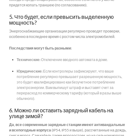
придется копать траншею (по согласованию).
5. Что будет, если превысить выделенную
мощность?
Энергоснабжающие организации регулярно проводят проверки,
особенно в последнее время с ростом числа электромобилей.
Последствия могут быть разными:
Технические:
Отключение вводного автомата в доме.
Юридические:
Если контролеры зафиксируют, что ваше
потребление регулярно превышает разрешенную мощность,
это будет квалифицировано как безучетное потребление
электроэнергии. Вам выпишут штраф и выставят счет за
перерасход по коммерческому тарифу (который в разы выше
обычного).
6. Можно ли оставить зарядный кабель на
улице зимой?
Да, все современные зарядные станции имеют антивандальные
и всепогодные корпуса
(IP54, IP55 и выше), рассчитанные на дождь,
снег и мороз. Сам кабель также морозостоек, но на сильном морозе