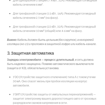
Для однофазной станции (7.4 кВт, 32А): Рекомендуется медный
кабель сечением 6 мм².
Для трехфазной станции (11 кВт, 16А): Рекомендуется медный
кабель сечением 2.5 мм² (на фазу).
Для трехфазной станции (22 кВт, 32А): Рекомендуется медный
кабель сечением 10 мм² (общий) или 4-6 мм² на фазу .
Важно:
Кабель должен быть цельным (без скруток), в негорючей
изоляции (нг-LS) и проложен в защитной гофре или кабель-канале.
3. Защитная автоматика
Зарядка электромобиля — процесс длительный
, и сеть должна
быть надежно защищена. Помимо автоматического выключателя
(защита от КЗ), обязательна установка:
УЗО (Устройство защитного отключения) типа А с током утечки
30 мА. Оно спасет жизнь при пробое изоляции на корпус
автомобиля.
УЗИП (Устройство защиты от импульсных перенапряжений) —
защитит электронику вашего дорогостоящего авто от грозовых
разрядов или скачков напряжения в сети .