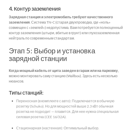
4. Контур заземления
Зарядная станция и электромобиль требуют качественного
заземления
. Система TN-C (старая двухпроводка, где «ноль»
совмещен с «землей») недопустима. Вам потребуется полноценный
контур заземления (штыри, вбитые в грунт) или глухозаземленная
нейтраль по современным стандартам.
Этап 5: Выбор и установка
зарядной станции
Когда мощный кабель от щита заведен в гараж или на парковку,
можно монтировать саму станцию (Wallbox). Здесь есть несколько
нюансов.
Типы станций:
Переносная (в комплекте с авто): Подключается в обычную
розетку (Schuko). Но для мощностей выше 2.3 кВт обычная
розетка не подходит — плавится. Для нее нужна специальная
силовая розетка (CEE 16/32A).
Стационарная (настенная): Оптимальный выбор.