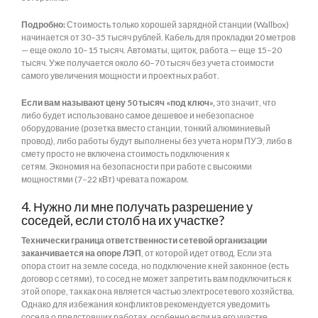
Подробно:
Стоимость только хорошей зарядной станции (Wallbox)
начинается от 30–35 тысяч рублей. Кабель для прокладки 20 метров
— еще около 10–15 тысяч. Автоматы, щиток, работа — еще 15–20
тысяч. Уже получается около 60–70 тысяч без учета стоимости
самого увеличения мощности и проектных работ.
Если вам называют цену 50 тысяч «под ключ»,
это значит, что
либо будет использовано самое дешевое и небезопасное
оборудование (розетка вместо станции, тонкий алюминиевый
провод), либо работы будут выполнены без учета норм ПУЭ, либо в
смету просто не включена стоимость подключения к
сетям. Экономия на безопасности при работе с высокими
мощностями (7–22 кВт) чревата пожаром.
4. Нужно ли мне получать разрешение у
соседей, если столб на их участке?
Технически граница ответственности сетевой организации
заканчивается на опоре ЛЭП
, от которой идет отвод. Если эта
опора стоит на земле соседа, но подключение к ней законное (есть
договор с сетями), то сосед не может запретить вам подключиться к
этой опоре, так как она является частью электросетевого хозяйства.
Однако для избежания конфликтов рекомендуется уведомить
соседа о предстоящих работах, особенно если на его участке