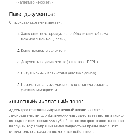
(например, «Россети»).
Пакет документов:
Список стандартен и известен:
Заявление (в котором указано «Увеличение объема
максимальной мощности»).
Копия паспорта заявителя.
Документы на дом и землю (выписка из ЕГРН).
Ситуационный план (схема участка с домом).
Перечень планируемых к подключению устройств с
указанием мощности .
«Льготный» и «платный» порог
Здесь кроется главный финансовый нюанс.
Согласно
законодательству, для физических лиц существует льготный тариф
на подключение (около 550 рублей), но он распространяется только
на случаи, когда запрашиваемая мощность не превышает 15 кВт
включительно, а расстояние до сетей небольшое .