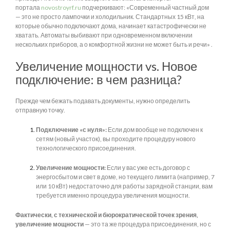
портала
novostroyrf.ru
подчеркивают: «Современный частный дом
— это не просто лампочки и холодильник. Стандартных 15 кВт, на
которые обычно подключают дома, начинает катастрофически не
хватать. Автоматы выбивают при одновременном включении
нескольких приборов, а о комфортной жизни не может быть и речи» .
Увеличение мощности vs. Новое
подключение: в чем разница?
Прежде чем бежать подавать документы, нужно определить
отправную точку.
Подключение «с нуля»:
Если дом вообще не подключен к
сетям (новый участок), вы проходите процедуру нового
технологического присоединения.
Увеличение мощности:
Если у вас уже есть договор с
энергосбытом и свет в доме, но текущего лимита (например, 7
или 10 кВт) недостаточно для работы зарядной станции, вам
требуется именно процедура увеличения мощности.
Фактически, с технической и бюрократической точек зрения,
увеличение мощности
— это та же процедура присоединения, но с