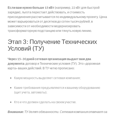
Если вам нужно больше 15 кВт
(например, 22 кВт для быстрой
зарядки), льгота перестает действовать, и стоимость
присоединения рассчитывается по индивидуальному проекту. Цена
может варьироваться от десятков до сотен тысяч рублей, в
зависимости от необходимости модернизировать
трансформаторную подстанцию или тянуть новую линию.
Этап 3: Получение Технических
Условий (ТУ)
Через 15–30 дней сетевая организация выдает вам два
документа:
договор и Технические условия (ТУ). Это «дорожная
карта» ваших действий. В ТУ четко прописано:
Какую мощность выделяет сетевая компания;
Какие требования предъявляются к вашему оборудованию
(щит учета, автоматы);
Кто и что должен сделать на своем участке.
Внимание:
ТУ делят обязанности. Сетевая компания отвечает за