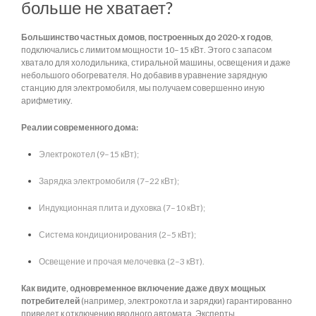
больше не хватает?
Большинство частных домов, построенных до 2020-х годов
,
подключались с лимитом мощности 10–15 кВт. Этого с запасом
хватало для холодильника, стиральной машины, освещения и даже
небольшого обогревателя. Но добавив в уравнение зарядную
станцию для электромобиля, мы получаем совершенно иную
арифметику.
Реалии современного дома:
Электрокотел (9–15 кВт);
Зарядка электромобиля (7–22 кВт);
Индукционная плита и духовка (7–10 кВт);
Система кондиционирования (2–5 кВт);
Освещение и прочая мелочевка (2–3 кВт).
Как видите, одновременное включение даже двух мощных
потребителей
(например, электрокотла и зарядки) гарантированно
приведет к отключению вводного автомата. Эксперты