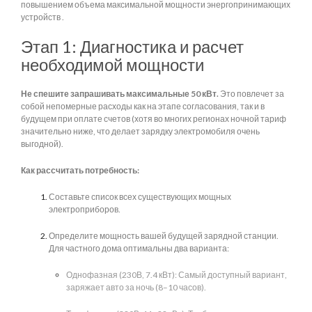
повышением объема максимальной мощности энергопринимающих
устройств .
Этап 1: Диагностика и расчет
необходимой мощности
Не спешите запрашивать максимальные 50 кВт.
Это повлечет за
собой непомерные расходы как на этапе согласования, так и в
будущем при оплате счетов (хотя во многих регионах ночной тариф
значительно ниже, что делает зарядку электромобиля очень
выгодной).
Как рассчитать потребность:
Составьте список всех существующих мощных
электроприборов.
Определите мощность вашей будущей зарядной станции.
Для частного дома оптимальны два варианта:
Однофазная (230В, 7.4 кВт): Самый доступный вариант,
заряжает авто за ночь (8–10 часов).