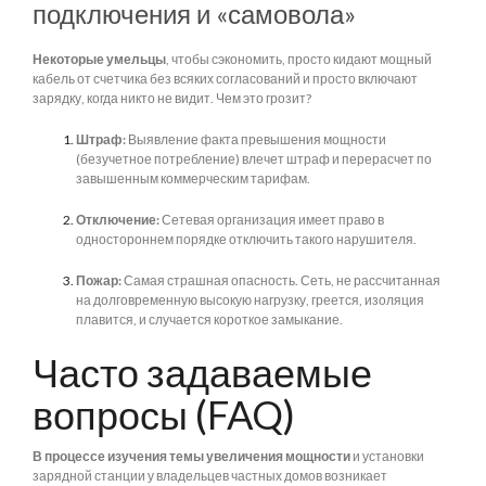
подключения и «самовола»
Некоторые умельцы
, чтобы сэкономить, просто кидают мощный
кабель от счетчика без всяких согласований и просто включают
зарядку, когда никто не видит. Чем это грозит?
Штраф:
Выявление факта превышения мощности
(безучетное потребление) влечет штраф и перерасчет по
завышенным коммерческим тарифам.
Отключение:
Сетевая организация имеет право в
одностороннем порядке отключить такого нарушителя.
Пожар:
Самая страшная опасность. Сеть, не рассчитанная
на долговременную высокую нагрузку, греется, изоляция
плавится, и случается короткое замыкание.
Часто задаваемые
вопросы (FAQ)
В процессе изучения темы увеличения мощности
и установки
зарядной станции у владельцев частных домов возникает