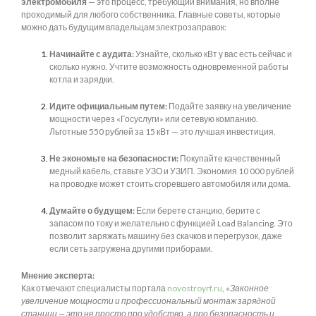
электромобиля
— это процесс, требующий внимания, но вполне
проходимый для любого собственника. Главные советы, которые
можно дать будущим владельцам электрозаправок:
Начинайте с аудита:
Узнайте, сколько кВт у вас есть сейчас и
сколько нужно. Учтите возможность одновременной работы
котла и зарядки.
Идите официальным путем:
Подайте заявку на увеличение
мощности через «Госуслуги» или сетевую компанию.
Льготные 550 рублей за 15 кВт — это лучшая инвестиция.
Не экономьте на безопасности:
Покупайте качественный
медный кабель, ставьте УЗО и УЗИП. Экономия 10 000 рублей
на проводке может стоить сгоревшего автомобиля или дома.
Думайте о будущем:
Если берете станцию, берите с
запасом по току и желательно с функцией Load Balancing. Это
позволит заряжать машину без скачков и перегрузок, даже
если сеть загружена другими приборами.
Мнение эксперта:
Как отмечают специалисты портала
novostroyrf.ru
, «
Законное
увеличение мощности и профессиональный монтаж зарядной
станции — это не просто про удобство, а про безопасность и