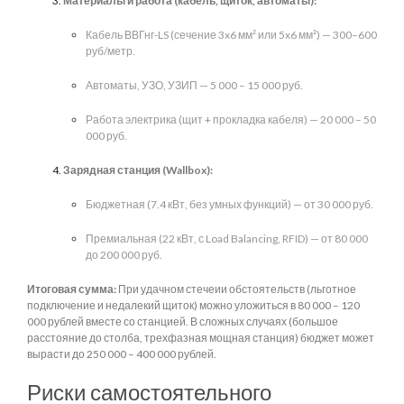
Материалы и работа (кабель, щиток, автоматы):
Кабель ВВГнг-LS (сечение 3x6 мм² или 5x6 мм²) — 300–600
руб/метр.
Автоматы, УЗО, УЗИП — 5 000 – 15 000 руб.
Работа электрика (щит + прокладка кабеля) — 20 000 – 50
000 руб.
Зарядная станция (Wallbox):
Бюджетная (7.4 кВт, без умных функций) — от 30 000 руб.
Премиальная (22 кВт, с Load Balancing, RFID) — от 80 000
до 200 000 руб.
Итоговая сумма:
При удачном стечеии обстоятельств (льготное
подключение и недалекий щиток) можно уложиться в 80 000 – 120
000 рублей вместе со станцией. В сложных случаях (большое
расстояние до столба, трехфазная мощная станция) бюджет может
вырасти до 250 000 – 400 000 рублей.
Риски самостоятельного