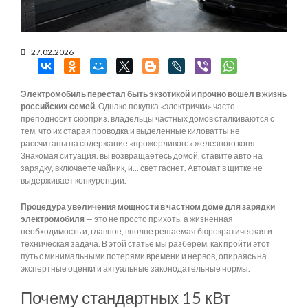
27.02.2026
Электромобиль перестал быть экзотикой и прочно вошел в жизнь
российских семей.
Однако покупка «электрички» часто
преподносит сюрприз: владельцы частных домов сталкиваются с
тем, что их старая проводка и выделенные киловатты не
рассчитаны на содержание «прожорливого» железного коня.
Знакомая ситуация: вы возвращаетесь домой, ставите авто на
зарядку, включаете чайник, и... свет гаснет. Автомат в щитке не
выдерживает конкуренции.
Процедура увеличения мощности в частном доме для зарядки
электромобиля
— это не просто прихоть, а жизненная
необходимость и, главное, вполне решаемая бюрократическая и
техническая задача. В этой статье мы разберем, как пройти этот
путь с минимальными потерями времени и нервов, опираясь на
экспертные оценки и актуальные законодательные нормы.
Почему стандартных 15 кВт