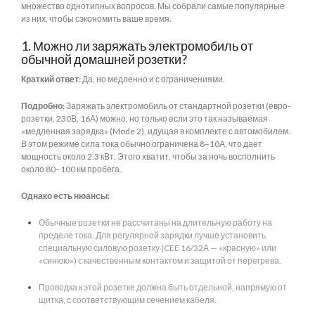
множество однотипных вопросов. Мы собрали самые популярные
из них, чтобы сэкономить ваше время.
1. Можно ли заряжать электромобиль от
обычной домашней розетки?
Краткий ответ:
Да, но медленно и с ограничениями.
Подробно:
Заряжать электромобиль от стандартной розетки (евро-
розетки, 230В, 16А) можно, но только если это так называемая
«медленная зарядка» (Mode 2), идущая в комплекте с автомобилем.
В этом режиме сила тока обычно ограничена 8–10А, что дает
мощность около 2.3 кВт. Этого хватит, чтобы за ночь восполнить
около 80–100 км пробега.
Однако есть нюансы:
Обычные розетки не рассчитаны на длительную работу на
пределе тока. Для регулярной зарядки лучше установить
специальную силовую розетку (CEE 16/32А — «красную» или
«синюю») с качественным контактом и защитой от перегрева.
Проводка к этой розетке должна быть отдельной, напрямую от
щитка, с соответствующим сечением кабеля.