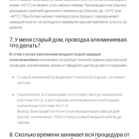
(ниже -30°С) он может стать менее гибким. Производители обычно
указывают рабочий диапазон температур (обычно до -30°С или
-40°С). При более низких температурах процесс заряда может
замедляться из-за холодного аккумулятора автомобиля, а не из-за
кабеля.
7. У меня старый дом, проводка алюминиевая.
Что делать?
В этом случае увеличение мощности для зарядки
электромобиля
неизбежно потребует полной замены внутренней
проводки, как минимум, линии от вводного щитка до места парковки.
Старый алюминий не выдержит токов в 32А и выше, он начнет
греться.
Скорее всего, в старом доме отсутствует контур заземления
(система TN-C), а для зарядки электромобиля необходимо
заземление (система TN-C-S).
Вывод: Вам придется полностью переделывать ввод в дом
(щиток, заземление, УЗО) и тянуть новый медный кабель до
гаража.
8. Сколько времени занимает вся процедура от