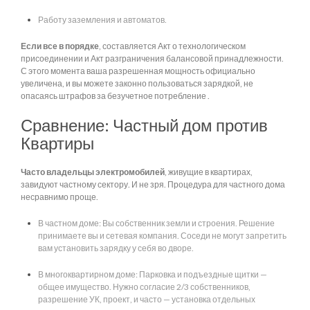
Работу заземления и автоматов.
Если все в порядке
, составляется Акт о технологическом
присоединении и Акт разграничения балансовой принадлежности.
С этого момента ваша разрешенная мощность официально
увеличена, и вы можете законно пользоваться зарядкой, не
опасаясь штрафов за безучетное потребление .
Сравнение: Частный дом против
Квартиры
Часто владельцы электромобилей
, живущие в квартирах,
завидуют частному сектору. И не зря. Процедура для частного дома
несравнимо проще.
В частном доме: Вы собственник земли и строения. Решение
принимаете вы и сетевая компания. Соседи не могут запретить
вам установить зарядку у себя во дворе.
В многоквартирном доме: Парковка и подъездные щитки —
общее имущество. Нужно согласие 2/3 собственников,
разрешение УК, проект, и часто — установка отдельных