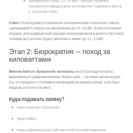
Трехфазная (380В, 11–22 кВт): Требует наличия
трехфазного ввода в дом, но позволяет заряжать авто в
2-3 раза быстрее .
Совет:
Если в доме установлено электрическое отопление, смело
закладывайте запрос на увеличение до 15–22 кВт. Если отопление
газовое, для комфортной зарядки электромобиля и работы бытовой
техники достаточно будет увеличить лимит до 11–15 кВт.
Этап 2: Бюрократия — поход за
киловаттами
Многие боятся «бумажной» волокиты
, но в 2026 году процесс
максимально цифровизирован. Ваша цель — сетевая организация
(та, что владеет столбами и проводами на вашей улице), а не сбыт
(куда вы платите за свет).
Куда подавать заявку?
Через портал «Госуслуги»;
Через МФЦ;
Через официальный сайт местной сетевой компании