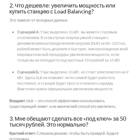
2. Что дешевле: увеличить мощность или
купить станцию с Load Balancing?
Это зависит от исходных данных.
Сценарий А:
У вас выделено 10 кВт, вы живете с газовым
отоплением. В этом случае покупка умной станции с
динамическим распределением нагрузки (DLB) за 80–120 тыс.
рублей может быть дешевле и быстрее, чем прохождение всей
бюрократической процедуры увеличения мощности, если
только вы не попадаете под льготные 550 рублей за 15 кВт.
Сценарий Б:
У вас выделено 10 кВт, но стоит электрокотел на 9
кВт. Здесь DLB не поможет: котел зимой будет работать
постоянно, и станция будет просто отключать зарядку.
Вам точно нужно официальное увеличение мощности.
Вердикт:
DLB — это способ эффективно использовать
существующий лимит, а не магический способ его увеличить.
3. Мне обещают сделать все «под ключ» за 50
тысяч рублей. Это нормально?
Краткий ответ:
Слишком дешево, чтобы быть правдой. Будьте
осторожны.