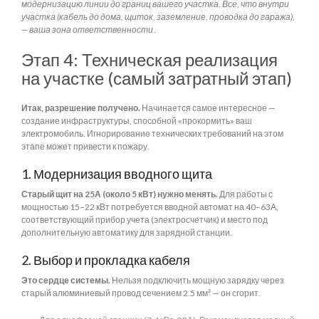
модернизацию линии до границ вашего участка. Все, что внутри
участка (кабель до дома, щиток, заземление, проводка до гаража),
— ваша зона ответственности .
Этап 4: Техническая реализация
на участке (самый затратный этап)
Итак, разрешение получено.
Начинается самое интересное —
создание инфраструктуры, способной «прокормить» ваш
электромобиль. Игнорирование технических требований на этом
этапе может привести к пожару.
1. Модернизация вводного щита
Старый щит на 25А (около 5 кВт) нужно менять.
Для работы с
мощностью 15–22 кВт потребуется вводной автомат на 40–63А,
соответствующий прибор учета (электросчетчик) и место под
дополнительную автоматику для зарядной станции.
2. Выбор и прокладка кабеля
Это сердце системы.
Нельзя подключить мощную зарядку через
старый алюминиевый провод сечением 2.5 мм² — он сгорит.