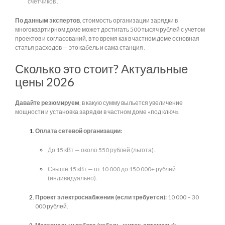
счетчиков .
По данным экспертов
, стоимость организации зарядки в
многоквартирном доме может достигать 500 тысяч рублей с учетом
проектов и согласований, в то время как в частном доме основная
статья расходов — это кабель и сама станция .
Сколько это стоит? Актуальные
цены 2026
Давайте резюмируем
, в какую сумму выльется увеличение
мощности и установка зарядки в частном доме «под ключ».
Оплата сетевой организации:
До 15 кВт — около 550 рублей (льгота).
Свыше 15 кВт — от 10 000 до 150 000+ рублей
(индивидуально).
Проект электроснабжения (если требуется):
10 000 – 30
000 рублей.