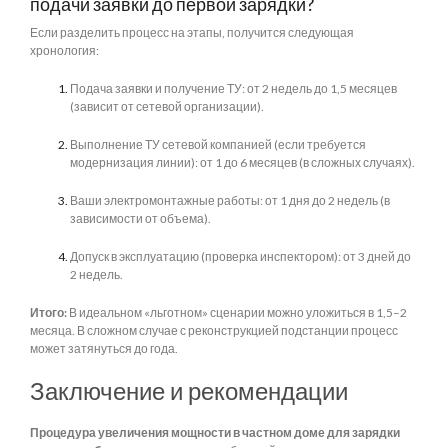
подачи заявки до первой зарядки?
Если разделить процесс на этапы, получится следующая
хронология:
Подача заявки и получение ТУ: от 2 недель до 1,5 месяцев
(зависит от сетевой организации).
Выполнение ТУ сетевой компанией (если требуется
модернизация линии): от 1 до 6 месяцев (в сложных случаях).
Ваши электромонтажные работы: от 1 дня до 2 недель (в
зависимости от объема).
Допуск в эксплуатацию (проверка инспектором): от 3 дней до
2 недель.
Итого:
В идеальном «льготном» сценарии можно уложиться в 1,5–2
месяца. В сложном случае с реконструкцией подстанции процесс
может затянуться до года.
Заключение и рекомендации
Процедура увеличения мощности в частном доме для зарядки