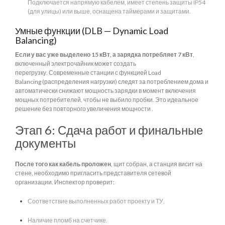
Подключается напрямую кабелем, имеет степень защиты IP54
(для улицы) или выше, оснащена таймерами и защитами.
Умные функции (DLB — Dynamic Load
Balancing)
Если у вас уже выделено 15 кВт, а зарядка потребляет 7 кВт
,
включенный электрочайник может создать
перегрузку. Современные станции с функцией Load
Balancing (распределения нагрузки) следят за потреблением дома и
автоматически снижают мощность зарядки в момент включения
мощных потребителей, чтобы не выбило пробки. Это идеальное
решение без повторного увеличения мощности .
Этап 6: Сдача работ и финальные
документы
После того как кабель проложен
, щит собран, а станция висит на
стене, необходимо пригласить представителя сетевой
организации. Инспектор проверит:
Соответствие выполненных работ проекту и ТУ.
Наличие пломб на счетчике.