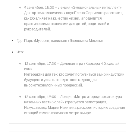
9 сентября, 18:00 — Лекция «Эмоциональный интеллект»
Доктор психологических наук Елена Сергиенко расскажет,
как EQ влияет на качество жизни, и поделится
практическими техниками для детей, родителей и
руководителей.
Где: Парк «Музеон», павильон «Экономика Москвы»
Что:
12 сентября, 17:30 — Деловая игра «Карьера 4.0: сделай
сам»
Интерактив для тех, кто хочет погрузиться в мир индустрии
будущего и узнать о подготовке кадров для
высокотехнологичных профессий.
12 сентября, 19:00 — Лекция «Метро и город: архитектура
наземных вестибюлей» (требуется регистрация)
Искусствовед Мария Никитина раскроет историю создания
станций самого красивого метро в мире.