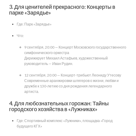
3. Для ценителей прекрасного: Концерты в
парке «Зарядье»
Где: Парк «Зарядье»
Что:
9 сентября, 20:00 — Концерт Московского государственного
симфонического оркестра
Дирижирует Михаил Астафьев, художественный
руководитель — Иван Рудин.
12 сентября, 20:00 — Концерт-трибьют Леониду Утесову
Современные аранжировки шлягеров о жизни, любви и
дружбе к 130-летию со дня рождения легендарного
артиста.
4. Для любознательных горожан: Тайны
городского хозяйства в «Лужниках»
Где: Спортивный комплекс «Лужники», площадка «Город
будущего КГХ»