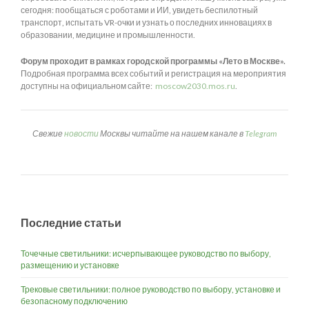
сегодня: пообщаться с роботами и ИИ, увидеть беспилотный
транспорт, испытать VR-очки и узнать о последних инновациях в
образовании, медицине и промышленности.
Форум проходит в рамках городской программы «Лето в Москве».
Подробная программа всех событий и регистрация на мероприятия
доступны на официальном сайте:
moscow2030.mos.ru
.
Свежие
новости
Москвы читайте на нашем канале в
Telegram
Последние статьи
Точечные светильники: исчерпывающее руководство по выбору,
размещению и установке
Трековые светильники: полное руководство по выбору, установке и
безопасному подключению