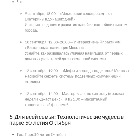
Что:
9 сентября, 18:00 — «Московский водопровод — от
Екатерины II до наших дней»
История создания и развития одной из важнейших систем
города.
10 сентября, 12:00–20:00 — Интерактивный практикум
«Язык города: навигация Москвы»
Узнайте, как развивалась уличная навигация, от первых
домовых указателей до современной системы.
12 сентября, 19:00 — «Мифы и легенды подземной Москвы»
Раскройте секреты системы подземных коммуникаций
столицы.
12 сентября, 14:00 — Мастер-класс по хип-хопу (в рамках
недели «Джаст Денс»), а в 21:30 — масштабный
танцевальный флешмоб.
5. Для всей семьи: Технологические чудеса в
парке 50-летия Октября
Где: Парк 50-летия Октября