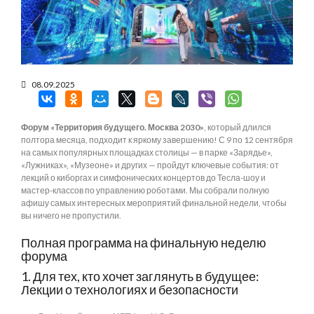
08.09.2025
Форум «Территория будущего. Москва 2030»
, который длился
полтора месяца, подходит к яркому завершению! С 9 по 12 сентября
на самых популярных площадках столицы — в парке «Зарядье»,
«Лужниках», «Музеоне» и других — пройдут ключевые события: от
лекций о киборгах и симфонических концертов до Тесла-шоу и
мастер-классов по управлению роботами. Мы собрали полную
афишу самых интересных мероприятий финальной недели, чтобы
вы ничего не пропустили.
Полная программа на финальную неделю
форума
1. Для тех, кто хочет заглянуть в будущее:
Лекции о технологиях и безопасности