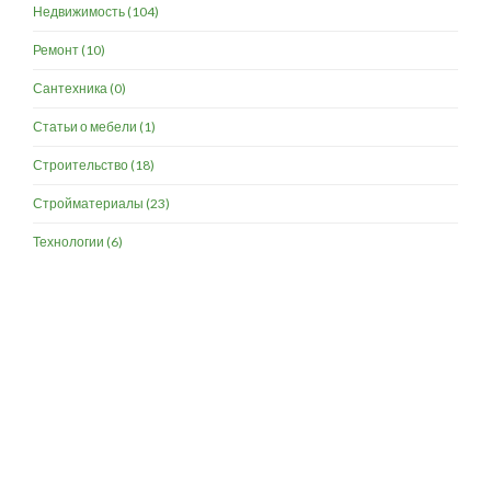
Недвижимость
(104)
Ремонт
(10)
Сантехника
(0)
Статьи о мебели
(1)
Строительство
(18)
Стройматериалы
(23)
Технологии
(6)
Разработка и продвижение -
SeoZom
© 2026 novostroyrf.ru - Новостройки.
Любая информация, представленная на сайте, носит информационный
характер и не является публичной офертой, не является приглашением
делать оферты и не содержит существенных условий сделок,
заключаемых застройщиком. Описание объекта строительства и
инфраструктуры, представленное на сайте, является концепцией и
носит информационный характер. Раскрытие информации
застройщиком (в том числе размещение проектных деклараций и иных
обязательных документов) в соответствии со статьей 3.1. Федерального
закона от 30.12.2004 № 214-фз «об участии в долевом строительстве