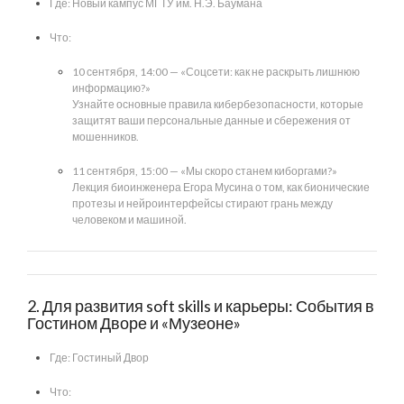
Где: Новый кампус МГТУ им. Н.Э. Баумана
Что:
10 сентября, 14:00 — «Соцсети: как не раскрыть лишнюю
информацию?»
Узнайте основные правила кибербезопасности, которые
защитят ваши персональные данные и сбережения от
мошенников.
11 сентября, 15:00 — «Мы скоро станем киборгами?»
Лекция биоинженера Егора Мусина о том, как бионические
протезы и нейроинтерфейсы стирают грань между
человеком и машиной.
2. Для развития soft skills и карьеры: События в
Гостином Дворе и «Музеоне»
Где: Гостиный Двор
Что: