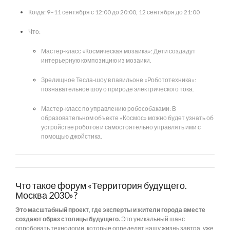
Когда: 9–11 сентября с 12:00 до 20:00, 12 сентября до 21:00
Что:
Мастер-класс «Космическая мозаика»: Дети создадут
интерьерную композицию из мозаики.
Зрелищное Тесла-шоу в павильоне «Робототехника»:
познавательное шоу о природе электрического тока.
Мастер-класс по управлению робособаками: В
образовательном объекте «Космос» можно будет узнать об
устройстве роботов и самостоятельно управлять ими с
помощью джойстика.
Что такое форум «Территория будущего.
Москва 2030»?
Это масштабный проект, где эксперты и жители города вместе
создают образ столицы будущего.
Это уникальный шанс
опробовать технологии, которые определят нашу жизнь завтра, уже