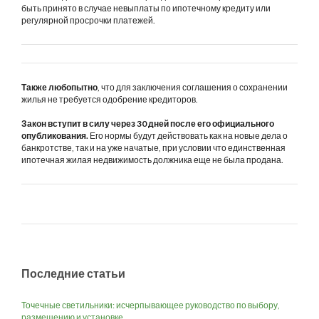
быть принято в случае невыплаты по ипотечному кредиту или
регулярной просрочки платежей.
Также любопытно
, что для заключения соглашения о сохранении
жилья не требуется одобрение кредиторов.
Закон вступит в силу через 30 дней после его официального
опубликования.
Его нормы будут действовать как на новые дела о
банкротстве, так и на уже начатые, при условии что единственная
ипотечная жилая недвижимость должника еще не была продана.
Последние статьи
Точечные светильники: исчерпывающее руководство по выбору,
размещению и установке