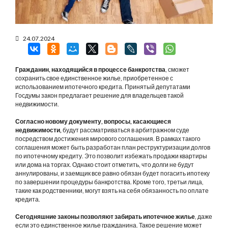
24.07.2024
Гражданин, находящийся в процессе банкротства
, сможет
сохранить свое единственное жилье, приобретенное с
использованием ипотечного кредита. Принятый депутатами
Госдумы закон предлагает решение для владельцев такой
недвижимости.
Согласно новому документу, вопросы, касающиеся
недвижимости,
будут рассматриваться в арбитражном суде
посредством достижения мирового соглашения. В рамках такого
соглашения может быть разработан план реструктуризации долгов
по ипотечному кредиту. Это позволит избежать продажи квартиры
или дома на торгах. Однако стоит отметить, что долги не будут
аннулированы, и заемщик все равно обязан будет погасить ипотеку
по завершении процедуры банкротства. Кроме того, третьи лица,
такие как родственники, могут взять на себя обязанность по оплате
кредита.
Сегодняшние законы позволяют забирать ипотечное жилье
, даже
если это единственное жилье гражданина. Такое решение может