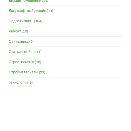
Дизайн помещений
(11)
Ландшафтный дизайн
(14)
Недвижимость
(104)
Ремонт
(10)
Сантехника
(0)
Статьи о мебели
(1)
Строительство
(18)
Стройматериалы
(23)
Технологии
(6)
Разработка и продвижение -
SeoZom
© 2026 novostroyrf.ru - Новостройки.
Любая информация, представленная на сайте, носит информационный
характер и не является публичной офертой, не является приглашением
делать оферты и не содержит существенных условий сделок,
заключаемых застройщиком. Описание объекта строительства и
инфраструктуры, представленное на сайте, является концепцией и
носит информационный характер. Раскрытие информации