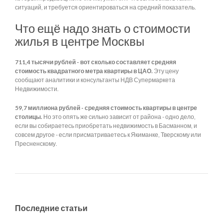
ситуаций, и требуется ориентироваться на средний показатель.
Что ещё надо знать о стоимости
жилья в центре Москвы
711,4 тысячи рублей - вот сколько составляет средняя
стоимость квадратного метра квартиры в ЦАО.
Эту цену
сообщают аналитики и консультанты НДВ Супермаркета
Недвижимости.
59,7 миллиона рублей - средняя стоимость квартиры в центре
столицы.
Но это опять же сильно зависит от района - одно дело,
если вы собираетесь приобретать недвижимость в Басманном, и
совсем другое - если присматриваетесь к Якиманке, Тверскому или
Пресненскому.
Последние статьи