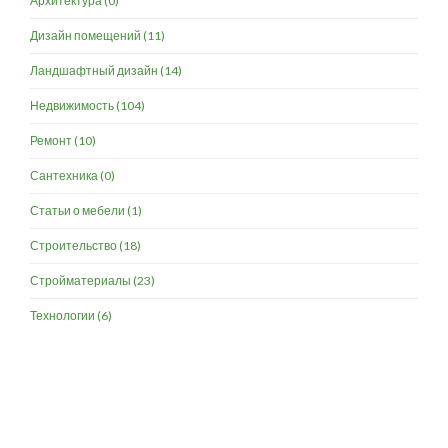
Архитектура
(0)
Дизайн помещений
(11)
Ландшафтный дизайн
(14)
Недвижимость
(104)
Ремонт
(10)
Сантехника
(0)
Статьи о мебели
(1)
Строительство
(18)
Стройматериалы
(23)
Технологии
(6)
Разработка и продвижение -
SeoZom
© 2026 novostroyrf.ru - Новостройки.
Любая информация, представленная на сайте, носит информационный
характер и не является публичной офертой, не является приглашением
делать оферты и не содержит существенных условий сделок,
заключаемых застройщиком. Описание объекта строительства и