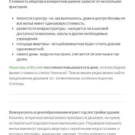
Стоимость квартир в конкретном районе зависит от нескольких
факторов:
близости к центру - но, как выяснилось, даже в центре Москвы не
всё жильё имеет одинаковую стоимость;
развитости инфраструктуры - находятся ли в шаговой
доступности магазины, школы и другие необходимые
учреждения;
площади квартиры - четырёхкомнатная будет стоить дороже
однокомнатной;
самого дома - когда он построен, считается ли элитным и так
далее.
Квартиры в Москве
постоянно повышаются в цене
, но в последнее
время стоимость слегка "просела". Тем не менее редко можно найти
предложение дешевле 10 - 20 миллионов, особенно в центре
столицы.
Важную роль в ценообразовании играет год постройки здания.
Конечно, вторичное жильё можно приобрести дешевле, но нужно
остерегаться подозрительно маленьких цен. Под видом хорошего
жилья вам могут продать квартиру с серьёзными недостатками, о
которых продавец, конечно же, умолчит. Чтобы избежать таких