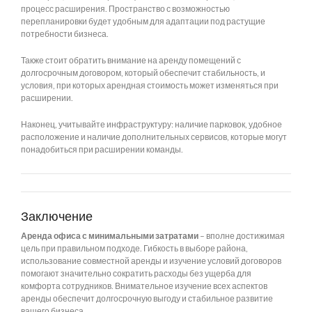
процесс расширения. Пространство с возможностью
перепланировки будет удобным для адаптации под растущие
потребности бизнеса.
Также стоит обратить внимание на аренду помещений с
долгосрочным договором, который обеспечит стабильность, и
условия, при которых арендная стоимость может изменяться при
расширении.
Наконец, учитывайте инфраструктуру: наличие парковок, удобное
расположение и наличие дополнительных сервисов, которые могут
понадобиться при расширении команды.
Заключение
Аренда офиса с минимальными затратами
– вполне достижимая
цель при правильном подходе. Гибкость в выборе района,
использование совместной аренды и изучение условий договоров
помогают значительно сократить расходы без ущерба для
комфорта сотрудников. Внимательное изучение всех аспектов
аренды обеспечит долгосрочную выгоду и стабильное развитие
вашего бизнеса.