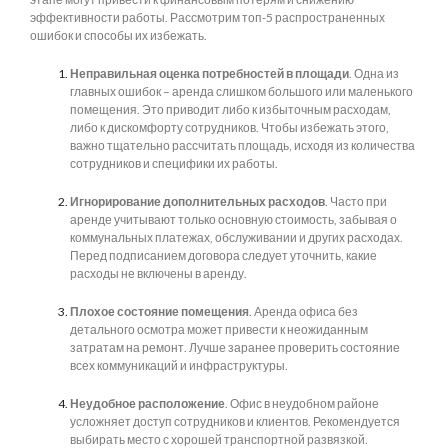
эффективности работы. Рассмотрим топ-5 распространенных
ошибок и способы их избежать.
Неправильная оценка потребностей в площади
. Одна из
главных ошибок – аренда слишком большого или маленького
помещения. Это приводит либо к избыточным расходам,
либо к дискомфорту сотрудников. Чтобы избежать этого,
важно тщательно рассчитать площадь, исходя из количества
сотрудников и специфики их работы.
Игнорирование дополнительных расходов
. Часто при
аренде учитывают только основную стоимость, забывая о
коммунальных платежах, обслуживании и других расходах.
Перед подписанием договора следует уточнить, какие
расходы не включены в аренду.
Плохое состояние помещения
. Аренда офиса без
детального осмотра может привести к неожиданным
затратам на ремонт. Лучше заранее проверить состояние
всех коммуникаций и инфраструктуры.
Неудобное расположение
. Офис в неудобном районе
усложняет доступ сотрудников и клиентов. Рекомендуется
выбирать место с хорошей транспортной развязкой.