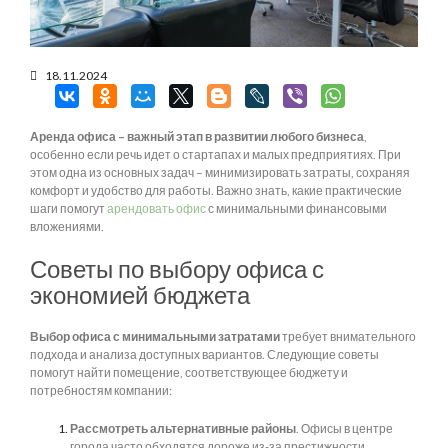
18.11.2024
Аренда офиса – важный этап в развитии любого бизнеса
,
особенно если речь идет о стартапах и малых предприятиях. При
этом одна из основных задач – минимизировать затраты, сохраняя
комфорт и удобство для работы. Важно знать, какие практические
шаги помогут
арендовать офис
с минимальными финансовыми
вложениями.
Советы по выбору офиса с
экономией бюджета
Выбор офиса с минимальными затратами
требует внимательного
подхода и анализа доступных вариантов. Следующие советы
помогут найти помещение, соответствующее бюджету и
потребностям компании:
Рассмотреть альтернативные районы
. Офисы в центре
города часто обходятся дороже из-за престижности