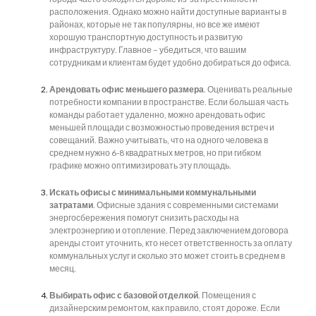
расположения. Однако можно найти доступные варианты в
районах, которые не так популярны, но все же имеют
хорошую транспортную доступность и развитую
инфраструктуру. Главное – убедиться, что вашим
сотрудникам и клиентам будет удобно добираться до офиса.
Арендовать офис меньшего размера
. Оценивать реальные
потребности компании в пространстве. Если большая часть
команды работает удаленно, можно арендовать офис
меньшей площади с возможностью проведения встреч и
совещаний. Важно учитывать, что на одного человека в
среднем нужно 6-8 квадратных метров, но при гибком
графике можно оптимизировать эту площадь.
Искать офисы с минимальными коммунальными
затратами
. Офисные здания с современными системами
энергосбережения помогут снизить расходы на
электроэнергию и отопление. Перед заключением договора
аренды стоит уточнить, кто несет ответственность за оплату
коммунальных услуг и сколько это может стоить в среднем в
месяц.
Выбирать офис с базовой отделкой
. Помещения с
дизайнерским ремонтом, как правило, стоят дороже. Если