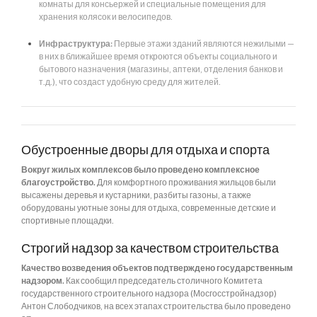
комнаты для консьержей и специальные помещения для
хранения колясок и велосипедов.
Инфраструктура:
Первые этажи зданий являются нежилыми —
в них в ближайшее время откроются объекты социального и
бытового назначения (магазины, аптеки, отделения банков и
т.д.), что создаст удобную среду для жителей.
Обустроенные дворы для отдыха и спорта
Вокруг жилых комплексов было проведено комплексное
благоустройство.
Для комфортного проживания жильцов были
высажены деревья и кустарники, разбиты газоны, а также
оборудованы уютные зоны для отдыха, современные детские и
спортивные площадки.
Строгий надзор за качеством строительства
Качество возведения объектов подтверждено государственным
надзором.
Как сообщил председатель столичного Комитета
государственного строительного надзора (Мосгосстройнадзор)
Антон Слободчиков, на всех этапах строительства было проведено