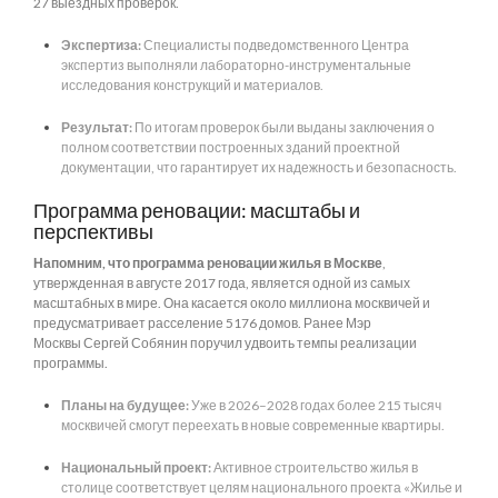
27 выездных проверок.
Экспертиза:
Специалисты подведомственного Центра
экспертиз выполняли лабораторно-инструментальные
исследования конструкций и материалов.
Результат:
По итогам проверок были выданы заключения о
полном соответствии построенных зданий проектной
документации, что гарантирует их надежность и безопасность.
Программа реновации: масштабы и
перспективы
Напомним, что программа реновации жилья в Москве
,
утвержденная в августе 2017 года, является одной из самых
масштабных в мире. Она касается около миллиона москвичей и
предусматривает расселение 5176 домов. Ранее Мэр
Москвы Сергей Собянин поручил удвоить темпы реализации
программы.
Планы на будущее:
Уже в 2026–2028 годах более 215 тысяч
москвичей смогут переехать в новые современные квартиры.
Национальный проект:
Активное строительство жилья в
столице соответствует целям национального проекта «Жилье и