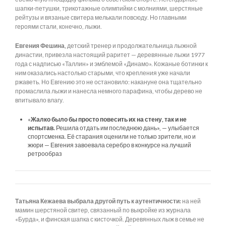
шапки-петушки, трикотажные олимпийки с молниями, шерстяные
рейтузы и вязаные свитера мелькали повсюду. Но главными
героями стали, конечно, лыжи.
Евгения Фешина,
детский тренер и продолжательница лыжной
династии, привезла настоящий раритет — деревянные лыжи 1977
года с надписью «Таллин» и эмблемой «Динамо». Кожаные ботинки к
ним оказались настолько старыми, что крепления уже начали
ржаветь. Но Евгению это не остановило: накануне она тщательно
промаслила лыжи и нанесла немного парафина, чтобы дерево не
впитывало влагу.
«
Жалко было бы просто повесить их на стену, так и не
испытав.
Решила отдать им последнюю дань», — улыбается
спортсменка. Её старания оценили не только зрители, но и
жюри — Евгения завоевала серебро в конкурсе на лучший
ретрообраз
Татьяна Кежаева выбрала другой путь к аутентичности:
на ней
мамин шерстяной свитер, связанный по выкройке из журнала
«Бурда», и финская шапка с кисточкой. Деревянных лыж в семье не