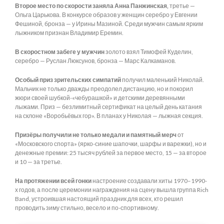
Второе место по скорости заняла Анна Панжинская,
третье —
Ольга Царькова. В конкурсе образов у женщин серебро у Евгении
Фешиной, бронза — у Ирины Мазиной. Среди мужчин самым ярким
лыжником признан Владимир Еремин.
В скоростном забеге у мужчин
золото взял Тимофей Куделин,
серебро — Руслан Люксунов, бронза — Марс Калкаманов.
Особый приз зрительских симпатий
получил маленький Николай.
Мальчик не только дважды преодолел дистанцию, но и покорил
жюри своей шубкой-«чебурашкой» и детскими деревянными
лыжами. Приз — безлимитный сертификат на целый день катания
на склоне «Воробьёвых гор». В планах у Николая — лыжная секция.
Призёры получили не только медали и памятный мерч
от
«Московского спорта» (ярко-синие шапочки, шарфы и варежки), но и
денежные премии: 25 тысяч рублей за первое место, 15 — за второе
и 10 — за третье.
На протяжении всей гонки
настроение создавали хиты 1970–1990-
х годов, а после церемонии награждения на сцену вышла группа Rich
Band, устроившая настоящий праздник для всех, кто решил
проводить зиму стильно, весело и по-спортивному.