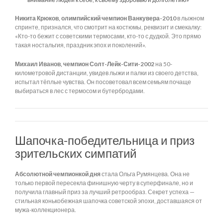
Никита Крюков, олимпийский чемпион Ванкувера-2010
в лыжном
спринте, признался, что смотрит на костюмы, реквизит и смекалку:
«Кто-то бежит с советскими термосами, кто-то с дудкой. Это прямо
такая ностальгия, праздник эпох и поколений».
Михаил Иванов, чемпион Солт-Лейк-Сити-2002
на 50-
километровой дистанции, увидев лыжи и палки из своего детства,
испытал тёплые чувства. Он посоветовал всем семьям почаще
выбираться в лес с термосом и бутербродами.
Шапочка-победительница и приз
зрительских симпатий
Абсолютной чемпионкой дня
стала Ольга Румянцева. Она не
только первой пересекла финишную черту в суперфинале, но и
получила главный приз за лучший ретрообраз. Секрет успеха —
стильная конькобежная шапочка советской эпохи, доставшаяся от
мужа-коллекционера.