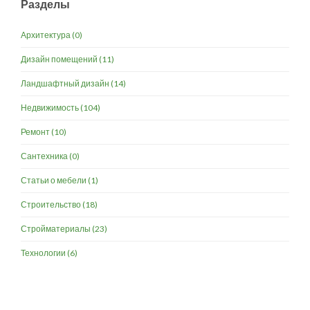
Разделы
Архитектура
(0)
Дизайн помещений
(11)
Ландшафтный дизайн
(14)
Недвижимость
(104)
Ремонт
(10)
Сантехника
(0)
Статьи о мебели
(1)
Строительство
(18)
Стройматериалы
(23)
Технологии
(6)
Разработка и продвижение -
SeoZom
© 2026 novostroyrf.ru - Новостройки.
Любая информация, представленная на сайте, носит информационный