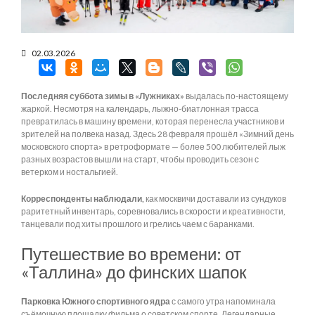
02.03.2026
Последняя суббота зимы в «Лужниках»
выдалась по-настоящему
жаркой. Несмотря на календарь, лыжно-биатлонная трасса
превратилась в машину времени, которая перенесла участников и
зрителей на полвека назад. Здесь 28 февраля прошёл «Зимний день
московского спорта» в ретроформате — более 500 любителей лыж
разных возрастов вышли на старт, чтобы проводить сезон с
ветерком и ностальгией.
Корреспонденты наблюдали,
как москвичи доставали из сундуков
раритетный инвентарь, соревновались в скорости и креативности,
танцевали под хиты прошлого и грелись чаем с баранками.
Путешествие во времени: от
«Таллина» до финских шапок
Парковка Южного спортивного ядра
с самого утра напоминала
съёмочную площадку фильма о советском спорте. Легендарные