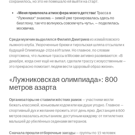
сохранилось, но это не помешало ей выйти на старт.
«
Меня привлекла атмосфера моего детства!
Трасса в
"Лужниках" знакома — зимой уже тренировалась здесь по
биатлону, так что волнуюсь совсем чуть-чуть», — поделилась
москвичка.
Среди мужчин выделялся Филипп Дмитриев
из измайловского
лыжного клуба. Укороченные брюки и тирольская шляпа отсылали к
будущей Олимпиаде-2026 в Италии. Но главное, по словам
спортсмена, что лыжные трассы в Москве активно развиваются: «В
декабре, когда снег ещё не выпал, сделали трассу с искусственным —
это прекрасно помогает людям вести здоровый образ жизни».
«Лужниковская олимпиада»: 800
метров азарта
Организаторы не ставили жёстких рамок
— участники могли
бежать классикой, коньковым ходом или как душе угодно. Главное —
спортивный дух и желание прожить этот день ярко. Дистанция в 800
метров оказалась испытанием, доступным каждому: от пятилетних
малышей до убелённых сединами ветеранов.
Сначала прошли отборочные заезды
— группы по 15 человек