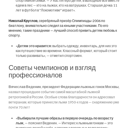
спортивной семьи. — У нас пятеро детей, в выходные все вместе
едем в лес — кто на лыжах, кто на ватрушках. Старшая дочка 11
лет в футбол в "Локомотиве" играет».
Николай Круглов,
серебряный призёр Олимпиады-2006 по
биатлону, внимательно следил за юными участниками. По его
мнению, такие праздники — лучший способ привить детям любовь к
спорту.
«
Детям это нравится:
выбрать одежду, инвентарь, для них это
как путешествие во времени. Классный формат, который стоит
только развивать», — отметил спортсмен.
Советы чемпионов и взгляд
профессионалов
Вячеслав Веденин, президент Федерации лыжных гонок Москвы,
назвал прошедшее событие самой масштабной лыжной
ретрогонкой в России. Особые слова благодарности он адресовал
ветеранам, которые принесли лыжи 1950-х годов — снаряжению уже
почти 70 лет!
«
Выбирали лучшие образы в первую очередь по возрасту
лыж,
— пояснил Веденин. — Интерес к лыжным гонкам — это
внимание людей к себе, к своему здоровью и долголетию»