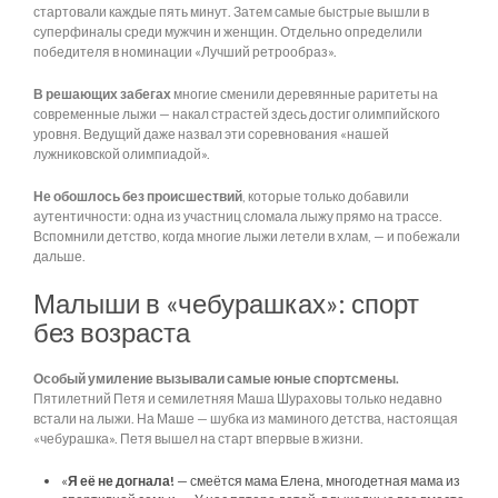
стартовали каждые пять минут. Затем самые быстрые вышли в
суперфиналы среди мужчин и женщин. Отдельно определили
победителя в номинации «Лучший ретрообраз».
В решающих забегах
многие сменили деревянные раритеты на
современные лыжи — накал страстей здесь достиг олимпийского
уровня. Ведущий даже назвал эти соревнования «нашей
лужниковской олимпиадой».
Не обошлось без происшествий
, которые только добавили
аутентичности: одна из участниц сломала лыжу прямо на трассе.
Вспомнили детство, когда многие лыжи летели в хлам, — и побежали
дальше.
Малыши в «чебурашках»: спорт
без возраста
Особый умиление вызывали самые юные спортсмены.
Пятилетний Петя и семилетняя Маша Шураховы только недавно
встали на лыжи. На Маше — шубка из маминого детства, настоящая
«чебурашка». Петя вышел на старт впервые в жизни.
«
Я её не догнала!
— смеётся мама Елена, многодетная мама из