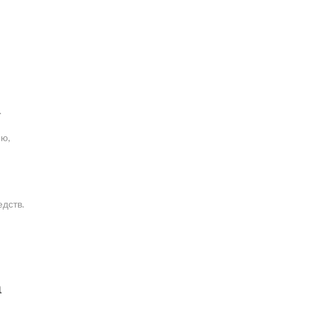
.
ию,
дств.
а