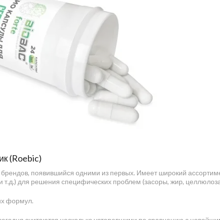
ик (Roebic)
 брендов, появившийся одними из первых. Имеет широкий ассортим
 т.д.) для решения специфических проблем (засоры, жир, целлюлоза
их формул.
 сегодня считаются несколько устаревшими по сравнению с новейш