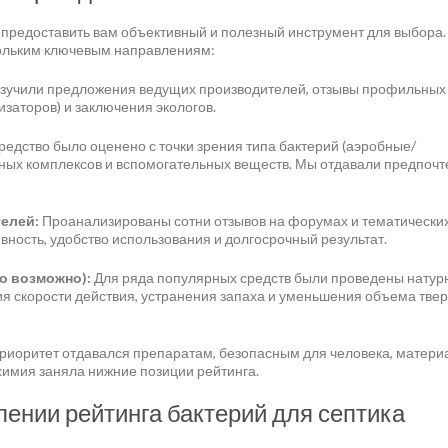
а предоставить вам объективный и полезный инструмент для выбора.
кольким ключевым направлениям:
зучили предложения ведущих производителей, отзывы профильных
изаторов) и заключения экологов.
едство было оценено с точки зрения типа бактерий (аэробные/
ных комплексов и вспомогательных веществ. Мы отдавали предпоч
елей:
Проанализированы сотни отзывов на форумах и тематически
ность, удобство использования и долгосрочный результат.
о возможно):
Для ряда популярных средств были проведены натур
ия скорости действия, устранения запаха и уменьшения объема тве
риоритет отдавался препаратам, безопасным для человека, матери
химия заняла нижние позиции рейтинга.
лении рейтинга бактерий для септика