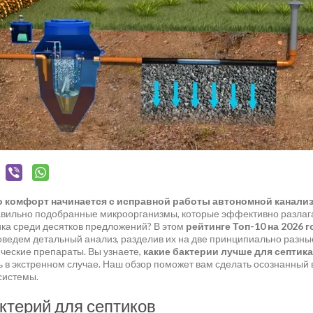
о комфорт начинается с исправной работы автономной канали
равильно подобранные микроорганизмы, которые эффективно разла
ика среди десятков предложений? В этом
рейтинге Топ-10 на 2026 г
оведем детальный анализ, разделив их на две принципиально разны
ические препараты. Вы узнаете,
какие бактерии лучше для септика
ть в экстренном случае. Наш обзор поможет вам сделать осознанный
системы.
ктерий для септиков