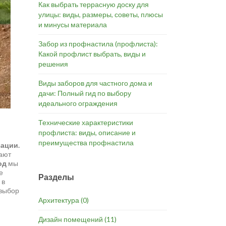
Как выбрать террасную доску для
улицы: виды, размеры, советы, плюсы
и минусы материала
Забор из профнастила (профлиста):
Какой профлист выбрать, виды и
решения
Виды заборов для частного дома и
дачи: Полный гид по выбору
идеального ограждения
Технические характеристики
профлиста: виды, описание и
преимущества профнастила
зации.
гают
од
мы
е
Разделы
в
 выбор
Архитектура
(0)
Дизайн помещений
(11)