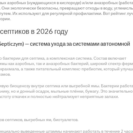
вых аэробных (нуждающихся в кислороде) и/или анаэробных (рабо
. Они экологически безопасны, превращают отходы в воду, углекислы
путем. Их используют для регулярной профилактики. Вот рейтинг лу
гории.
септиков в 2026 году
(Septiczym) — система ухода за системами автономной
о бактерии для септика, а комплексная система. Состав включает
ы как аэробных, так и анаэробных бактерий, широкий спектр фер
крахмала, а также питательный комплекс-пребиотик, который улучш
змов.
ивую биоценозу внутри септика или выгребной ямы. Бактерии работ
нику, но и донный осадок, мыльные плёнки, бумагу. Это значительно
стоту откачек и полностью нейтрализует неприятные запахи.
ов септиков, выгребных ям, биотуалетов.
ециально выведенные штаммы начинают работать в течение 2 часо