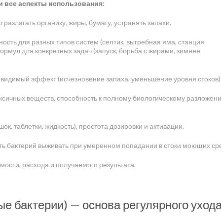
 все аспекты использования:
разлагать органику, жиры, бумагу, устранять запахи.
ость для разных типов систем (септик, выгребная яма, станция
рмул для конкретных задач (запуск, борьба с жирами, зимнее
 видимый эффект (исчезновение запаха, уменьшение уровня стоков)
ксичных веществ, способность к полному биологическому разложен
к, таблетки, жидкость), простота дозировки и активации.
ь бактерий выживать при умеренном попадании в стоки моющих сре
ости, расхода и получаемого результата.
ые бактерии) — основа регулярного уход