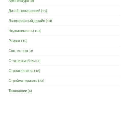
Архитектура
(0)
Дизайн помещений
(11)
Ландшафтный дизайн
(14)
Недвижимость
(104)
Ремонт
(10)
Сантехника
(0)
Статьи о мебели
(1)
Строительство
(18)
Стройматериалы
(23)
Технологии
(6)
Разработка и продвижение -
SeoZom
© 2026 novostroyrf.ru - Новостройки.
Любая информация, представленная на сайте, носит информационный
характер и не является публичной офертой, не является приглашением
делать оферты и не содержит существенных условий сделок,
заключаемых застройщиком. Описание объекта строительства и