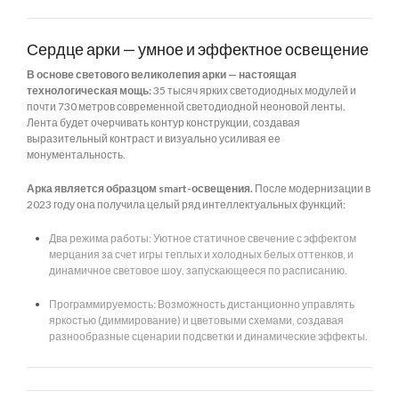
Сердце арки — умное и эффектное освещение
В основе светового великолепия арки — настоящая
технологическая мощь:
35 тысяч ярких светодиодных модулей и
почти 730 метров современной светодиодной неоновой ленты.
Лента будет очерчивать контур конструкции, создавая
выразительный контраст и визуально усиливая ее
монументальность.
Арка является образцом smart-освещения.
После модернизации в
2023 году она получила целый ряд интеллектуальных функций:
Два режима работы: Уютное статичное свечение с эффектом
мерцания за счет игры теплых и холодных белых оттенков, и
динамичное световое шоу, запускающееся по расписанию.
Программируемость: Возможность дистанционно управлять
яркостью (диммирование) и цветовыми схемами, создавая
разнообразные сценарии подсветки и динамические эффекты.