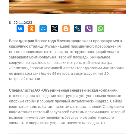
22.11.2025
В преддверии Нового года Москва продолжает превращаться в
сказочную столицу.
Кульминацией праздничного преображения
станет грандиозная световая арка, которую в настоящий момент
завершают монтировать на Тверской площади. Уникальное
сооружение, вдохновленное архитектурным обликом театра
«Эрмитаж», поразит москвичей и гостей города своими масштабами:
ее длина составит более 68 метров, а высота достигнет 20-
метровой отметки.
Специалисты АО «Объединенная энергетическая компания»
,
отвечающие за возведение конструкции, уже установили мощные
опорные стойки и собрали прочный металлический каркас. Сейчас
ведется финальный этап — монтаж световых панелей. Следующим
шагом станет тестовый запуск всей системы иллюминации, который
позволит инженерам проверить безупречную работу каждого
элемента и оперативно устранить возможные недочеты.