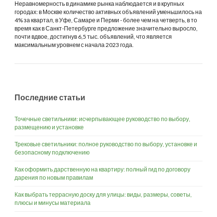
Неравномерность в динамике рынка наблюдается и в крупных
городах: в Москве количество активных объявлений уменьшилось на
4% за квартал, в Уфе, Самаре и Перми - более чем на четверть, в то
время как в Санкт-Петербурге предложение значительно выросло,
почти вдвое, достигнув 6,5 тыс. объявлений, что является
максимальным уровнем с начала 2023 года.
Последние статьи
Точечные светильники: исчерпывающее руководство по выбору,
размещению и установке
Трековые светильники: полное руководство по выбору, установке и
безопасному подключению
Как оформить дарственную на квартиру: полный гид по договору
дарения по новым правилам
Как выбрать террасную доску для улицы: виды, размеры, советы,
плюсы и минусы материала