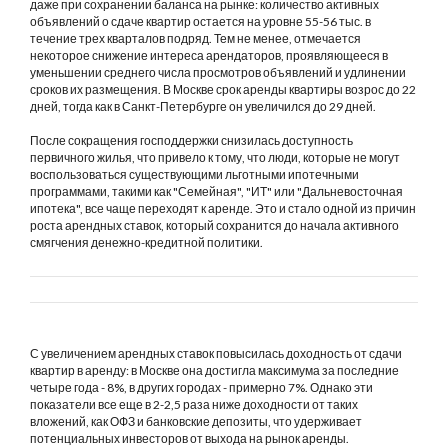
даже при сохранении баланса на рынке: количество активных
объявлений о сдаче квартир остается на уровне 55-56 тыс. в
течение трех кварталов подряд. Тем не менее, отмечается
некоторое снижение интереса арендаторов, проявляющееся в
уменьшении среднего числа просмотров объявлений и удлинении
сроков их размещения. В Москве срок аренды квартиры возрос до 22
дней, тогда как в Санкт-Петербурге он увеличился до 29 дней.
После сокращения господдержки снизилась доступность
первичного жилья, что привело к тому, что люди, которые не могут
воспользоваться существующими льготными ипотечными
программами, такими как "Семейная", "ИТ" или "Дальневосточная
ипотека", все чаще переходят к аренде. Это и стало одной из причин
роста арендных ставок, который сохранится до начала активного
смягчения денежно-кредитной политики.
С увеличением арендных ставок повысилась доходность от сдачи
квартир в аренду: в Москве она достигла максимума за последние
четыре года - 8%, в других городах - примерно 7%. Однако эти
показатели все еще в 2-2,5 раза ниже доходности от таких
вложений, как ОФЗ и банковские депозиты, что удерживает
потенциальных инвесторов от выхода на рынок аренды.