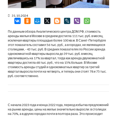
31.10.2024
По данным обзора Аналитического центра ДОМ.РФ, стоимость
аренды жилья в Москве в среднем достигла 111 тыс. руб. в месяц,
исключая квартиры площадью более 100 кв.м. В Санкт-Петербурге
этот показатель составил 56 тыс. руб., а в городах, не являющихся
столицами, - 43 тыс. руб. В средних показателях по России аренда
однокомнатной квартиры выросла до 39 тыс. руб. в месяц,
увеличившись на 17% за квартал, тогда как аренда двухкомнатной
квартиры достигла 68 тыс. руб., что на 15% больше. В Москве
стоимость аренды студий и однокомнатных квартир за третий
квартал выросла почти на четверть, и теперь они стоят 78 и 75 тыс.
руб. соответственно.
С начала 2023 года и конца 2022 года, период избытка предложений
на рынке аренды, цены на жилье значительно выросли: в столицах
на 70%, а в других городах почти в полтора раза. Это происходит