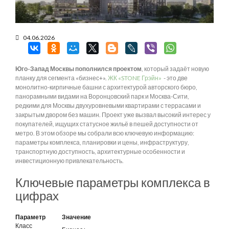
04.06.2026
Юго-Запад Москвы пополнился проектом
, который задаёт новую
планку для сегмента «бизнес+».
ЖК «STONE Грэйн»
- это две
монолитно-кирпичные башни с архитектурой авторского бюро,
панорамными видами на Воронцовский парк и Москва-Сити,
редкими для Москвы двухуровневыми квартирами с террасами и
закрытым двором без машин. Проект уже вызвал высокий интерес у
покупателей, ищущих статусное жильё в пешей доступности от
метро. В этом обзоре мы собрали всю ключевую информацию:
параметры комплекса, планировки и цены, инфраструктуру,
транспортную доступность, архитектурные особенности и
инвестиционную привлекательность.
Ключевые параметры комплекса в
цифрах
Параметр
Значение
Класс