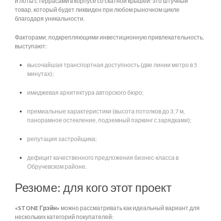
и лоты с террасами в корпусе со скатной крышей: это штучный
товар, который будет ликвиден при любом рыночном цикле
благодаря уникальности.
Факторами, подкрепляющими инвестиционную привлекательность,
выступают:
высочайшая транспортная доступность (две линии метро в 5
минутах);
имиджевая архитектура авторского бюро;
премиальные характеристики (высота потолков до 3,7 м,
панорамное остекление, подземный паркинг с зарядками);
репутация застройщика;
дефицит качественного предложения бизнес-класса в
Обручевском районе.
Резюме: для кого этот проект
«STONE Грэйн»
можно рассматривать как идеальный вариант для
нескольких категорий покупателей: