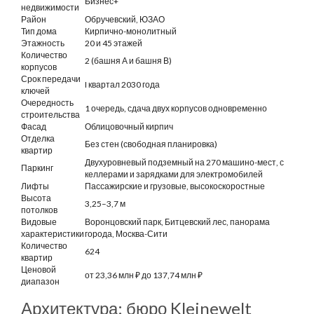
Бизнес+
недвижимости
Район
Обручевский, ЮЗАО
Тип дома
Кирпично-монолитный
Этажность
20 и 45 этажей
Количество
2 (башня А и башня В)
корпусов
Срок передачи
I квартал 2030 года
ключей
Очередность
1 очередь, сдача двух корпусов одновременно
строительства
Фасад
Облицовочный кирпич
Отделка
Без стен (свободная планировка)
квартир
Двухуровневый подземный на 270 машино-мест, с
Паркинг
келлерами и зарядками для электромобилей
Лифты
Пассажирские и грузовые, высокоскоростные
Высота
3,25–3,7 м
потолков
Видовые
Воронцовский парк, Битцевский лес, панорама
характеристики
города, Москва-Сити
Количество
624
квартир
Ценовой
от 23,36 млн ₽ до 137,74 млн ₽
диапазон
Архитектура: бюро Kleinewelt