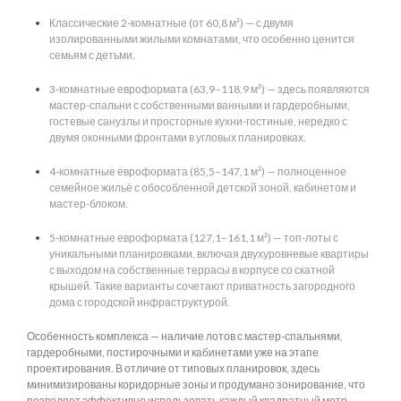
Классические 2-комнатные (от 60,8 м²) — с двумя
изолированными жилыми комнатами, что особенно ценится
семьям с детьми.
3-комнатные евроформата (63,9–118,9 м²) — здесь появляются
мастер-спальни с собственными ванными и гардеробными,
гостевые санузлы и просторные кухни-гостиные, нередко с
двумя оконными фронтами в угловых планировках.
4-комнатные евроформата (85,5–147,1 м²) — полноценное
семейное жильё с обособленной детской зоной, кабинетом и
мастер-блоком.
5-комнатные евроформата (127,1–161,1 м²) — топ-лоты с
уникальными планировками, включая двухуровневые квартиры
с выходом на собственные террасы в корпусе со скатной
крышей. Такие варианты сочетают приватность загородного
дома с городской инфраструктурой.
Особенность комплекса — наличие лотов с мастер-спальнями,
гардеробными, постирочными и кабинетами уже на этапе
проектирования. В отличие от типовых планировок, здесь
минимизированы коридорные зоны и продумано зонирование, что
позволяет эффективно использовать каждый квадратный метр.