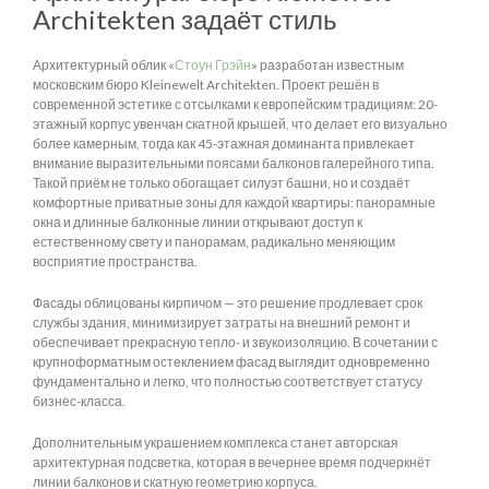
Architekten задаёт стиль
Архитектурный облик «
Стоун Грэйн
» разработан известным
московским бюро Kleinewelt Architekten. Проект решён в
современной эстетике с отсылками к европейским традициям: 20-
этажный корпус увенчан скатной крышей, что делает его визуально
более камерным, тогда как 45-этажная доминанта привлекает
внимание выразительными поясами балконов галерейного типа.
Такой приём не только обогащает силуэт башни, но и создаёт
комфортные приватные зоны для каждой квартиры: панорамные
окна и длинные балконные линии открывают доступ к
естественному свету и панорамам, радикально меняющим
восприятие пространства.
Фасады облицованы кирпичом — это решение продлевает срок
службы здания, минимизирует затраты на внешний ремонт и
обеспечивает прекрасную тепло- и звукоизоляцию. В сочетании с
крупноформатным остеклением фасад выглядит одновременно
фундаментально и легко, что полностью соответствует статусу
бизнес-класса.
Дополнительным украшением комплекса станет авторская
архитектурная подсветка, которая в вечернее время подчеркнёт
линии балконов и скатную геометрию корпуса.