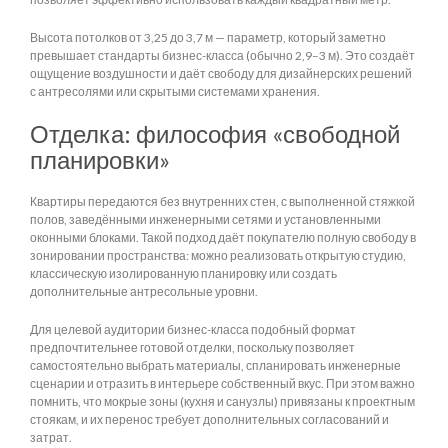
Высота потолков от 3,25 до 3,7 м — параметр, который заметно
превышает стандарты бизнес-класса (обычно 2,9–3 м). Это создаёт
ощущение воздушности и даёт свободу для дизайнерских решений
с антресолями или скрытыми системами хранения.
Отделка: философия «свободной
планировки»
Квартиры передаются без внутренних стен, с выполненной стяжкой
полов, заведёнными инженерными сетями и установленными
оконными блоками. Такой подход даёт покупателю полную свободу в
зонировании пространства: можно реализовать открытую студию,
классическую изолированную планировку или создать
дополнительные антресольные уровни.
Для целевой аудитории бизнес-класса подобный формат
предпочтительнее готовой отделки, поскольку позволяет
самостоятельно выбрать материалы, спланировать инженерные
сценарии и отразить в интерьере собственный вкус. При этом важно
помнить, что мокрые зоны (кухня и санузлы) привязаны к проектным
стоякам, и их перенос требует дополнительных согласований и
затрат.