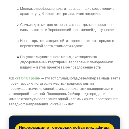
Молодые профессионалы и пары, ценящие современную
архитектуру, близость метро и наличие коворкинга.
Семьи с детьми, для которых важны закрытая территория,
сильная школа и Воронцовский парк в пешей доступности.
Инвесторы, желающие войти в проект на старте продаж с
перспективой роста стоимости к сдаче.
Покупатели уникального жилья, охотящиеся за
двухуровневыми квартирами, террасами и панорамными
видами — в этом проекте такое предложение есть.
ЖК «
STONE Грэйн
» —
это тот случай, когда девелопер закладывает в
проект эмоцию и статус, не жертвуя рациональными
преимуществами: локацией, функциональными планировками и
инженерной начинкой. Полноценный обзор подтверждает:
комплекс заслуживает звания одной из самых ярких новостроек юго-
западного направления ближайших лет.
Информация о городских событиях, афиша