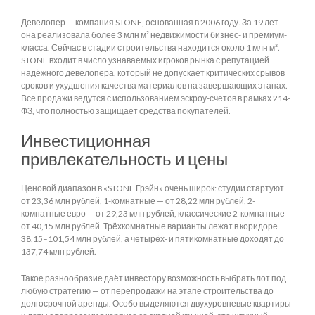
Девелопер — компания STONE, основанная в 2006 году. За 19 лет
она реализовала более 3 млн м² недвижимости бизнес- и премиум-
класса. Сейчас в стадии строительства находится около 1 млн м².
STONE входит в число узнаваемых игроков рынка с репутацией
надёжного девелопера, который не допускает критических срывов
сроков и ухудшения качества материалов на завершающих этапах.
Все продажи ведутся с использованием эскроу-счетов в рамках 214-
ФЗ, что полностью защищает средства покупателей.
Инвестиционная
привлекательность и цены
Ценовой диапазон в «STONE Грэйн» очень широк: студии стартуют
от 23,36 млн рублей, 1-комнатные — от 28,22 млн рублей, 2-
комнатные евро — от 29,23 млн рублей, классические 2-комнатные —
от 40,15 млн рублей. Трёхкомнатные варианты лежат в коридоре
38,15–101,54 млн рублей, а четырёх- и пятикомнатные доходят до
137,74 млн рублей.
Такое разнообразие даёт инвестору возможность выбрать лот под
любую стратегию — от перепродажи на этапе строительства до
долгосрочной аренды. Особо выделяются двухуровневые квартиры