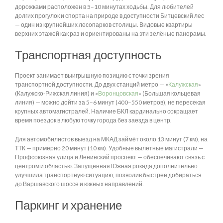
дорожками расположен в 5–10 минутах ходьбы. Для любителей
долгих прогулок и спорта на природе в доступности Битцевский лес
— один из крупнейших лесопарков столицы. Видовые квартиры
верхних этажей как раз и ориентированы на эти зелёные панорамы.
Транспортная доступность
Проект занимает выигрышную позицию с точки зрения
транспортной доступности. До двух станций метро — «
Калужская
»
(Калужско-Рижская линия) и «
Воронцовская
» (Большая кольцевая
линия) — можно дойти за 5–6 минут (400–550 метров), не пересекая
крупных автомагистралей. Наличие БКЛ кардинально сокращает
время поездок в любую точку города без заезда в центр.
Для автомобилистов выезд на МКАД займёт около 13 минут (7 км), на
ТТК — примерно 20 минут (10 км). Удобные вылетные магистрали —
Профсоюзная улица и Ленинский проспект — обеспечивают связь с
центром и областью. Запущенная Южная рокада дополнительно
улучшила транспортную ситуацию, позволив быстрее добираться
до Варшавского шоссе и южных направлений.
Паркинг и хранение