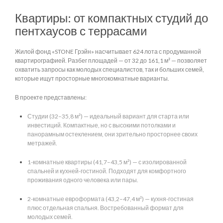
Квартиры: от компактных студий до
пентхаусов с террасами
Жилой фонд «STONE Грэйн» насчитывает 624 лота с продуманной
квартирографией. Разбег площадей — от 32 до 161,1 м² — позволяет
охватить запросы как молодых специалистов, так и больших семей,
которые ищут просторные многокомнатные варианты.
В проекте представлены:
Студии (32–35,8 м²) — идеальный вариант для старта или
инвестиций. Компактные, но с высокими потолками и
панорамным остеклением, они зрительно просторнее своих
метражей.
1-комнатные квартиры (41,7–43,5 м²) — с изолированной
спальней и кухней-гостиной. Подходят для комфортного
проживания одного человека или пары.
2-комнатные евроформата (43,2–47,4 м²) — кухня-гостиная
плюс отдельная спальня. Востребованный формат для
молодых семей.