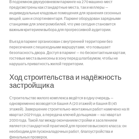
В подземном двухуровневом паркинге на 270 машино-мест
предусмотрены как стандартные места, так и келлеры —
индивидуальные кладовые помещения для хранения сезонных
вещей, шин и спортинвентаря. Паркинг оборудован зарядными
станциями для электромобилей, что уже сегодня становится
важным критерием выбора для прогрессивной аудитории.
Въезд в паркинг организован с внутренней территории без
пересечения с пешеходными маршрутами, что повышает
безопасность двора. Доступ в паркинг — по бесконтактным картам,
гостевые места вынесены в зону перед шлагбаумом, чтобы не
нарушать приватность жилой территории.
Ход строительства и надёжность
застройщика
Строительство жилого комплекса ведётся в одну очередь —
одновременно возводятся башня А (20 этажей) и башня В (45
этажей). Завершение строительно-монтажных работ намечено на III
квартал 2029 года, а передача ключей дольщикам — на I квартал
2030 года. Такой лаг между окончанием стройки и заселением
является стандартной практикой для проектов высокого класса: он
необходим для пусконаладочных работ, благоустройства и
финальных проверок.