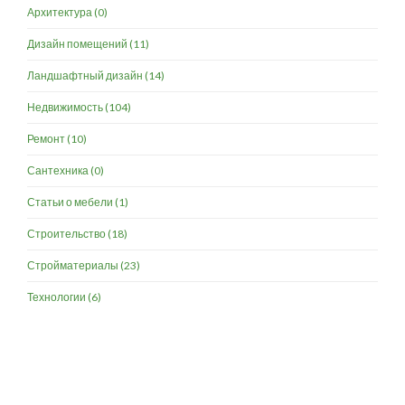
Архитектура
(0)
Дизайн помещений
(11)
Ландшафтный дизайн
(14)
Недвижимость
(104)
Ремонт
(10)
Сантехника
(0)
Статьи о мебели
(1)
Строительство
(18)
Стройматериалы
(23)
Технологии
(6)
Разработка и продвижение -
SeoZom
© 2026 novostroyrf.ru - Новостройки.
Любая информация, представленная на сайте, носит информационный
характер и не является публичной офертой, не является приглашением
делать оферты и не содержит существенных условий сделок,