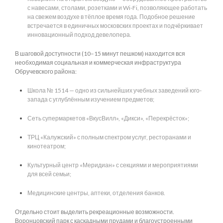
с навесами, столами, розетками и Wi-Fi, позволяющее работать
на свежем воздухе в тёплое время года. Подобное решение
встречается в единичных московских проектах и подчёркивает
инновационный подход девелопера.
В шаговой доступности (10–15 минут пешком) находится вся
необходимая социальная и коммерческая инфраструктура
Обручевского района:
Школа № 1514 — одно из сильнейших учебных заведений юго-
запада с углублённым изучением предметов;
Сеть супермаркетов «ВкусВилл», «Дикси», «Перекрёсток»;
ТРЦ «Калужский» с полным спектром услуг, ресторанами и
кинотеатром;
Культурный центр «Меридиан» с секциями и мероприятиями
для всей семьи;
Медицинские центры, аптеки, отделения банков.
Отдельно стоит выделить рекреационные возможности.
Воронцовский парк с каскадными прудами и благоустроенными