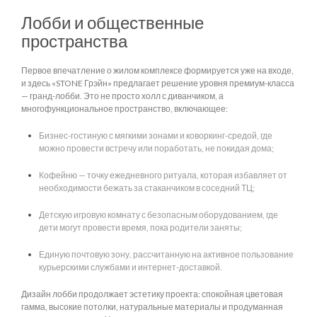
Лобби и общественные
пространства
Первое впечатление о жилом комплексе формируется уже на входе,
и здесь «STONE Грэйн» предлагает решение уровня премиум-класса
— гранд-лобби. Это не просто холл с диванчиком, а
многофункциональное пространство, включающее:
Бизнес-гостиную с мягкими зонами и коворкинг-средой, где
можно провести встречу или поработать, не покидая дома;
Кофейню — точку ежедневного ритуала, которая избавляет от
необходимости бежать за стаканчиком в соседний ТЦ;
Детскую игровую комнату с безопасным оборудованием, где
дети могут провести время, пока родители заняты;
Единую почтовую зону, рассчитанную на активное пользование
курьерскими службами и интернет-доставкой.
Дизайн лобби продолжает эстетику проекта: спокойная цветовая
гамма, высокие потолки, натуральные материалы и продуманная