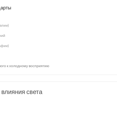
дарты
апии)
ний
афии)
плого к холодному восприятию
 влияния света