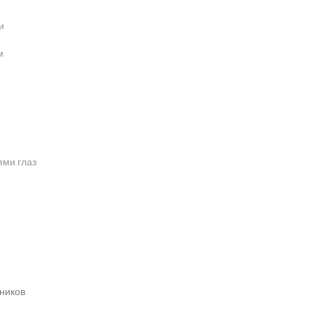
и
м
ями глаз
ьников