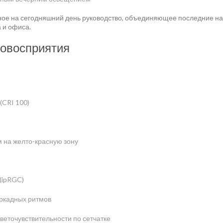
ное на сегодняшний день руководство, объединяющее последние н
 и офиса.
товосприятия
(CRI 100)
м на желто-красную зону
(ipRGC)
иркадных ритмов
еточувствительности по сетчатке