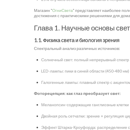
Магазин "
ОгниСвета
" представляет наиболее пол
достижения с практическими решениями для дома
Глава 1. Научные основы све
1.1. Физика света и биология зрения
Спектральный анализ различных источников:
Солнечный свет: полный непрерывный спектр 
LED-лампы: пики в синей области (450-480 нм)
Галогенные лампы: плавный спектр с акценто
Фоторецепция: как глаз преобразует свет:
Меланопсин-содержащие ганглиозные клетки 
Двойная роль сетчатки: зрение + регуляция ц
Эффект Штарка-Кроуфорда: распределение св