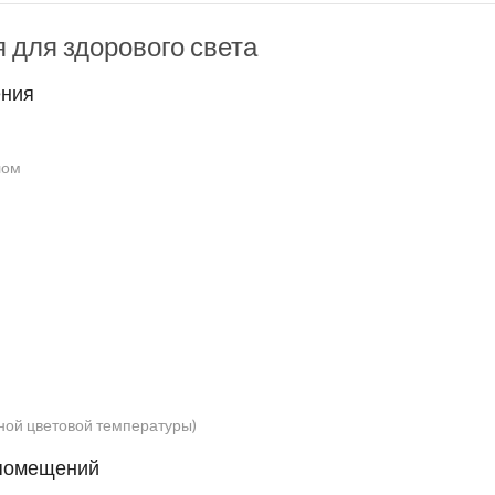
 для здорового света
ения
лом
ой цветовой температуры)
 помещений