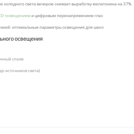
ие холодного света вечером снижает выработку мелатонина на 37%
ED-освещением
и цифровым перенапряжением глаз
езней: оптимальные параметры освещения для школ
льного освещения
онный спазм
до источников света)