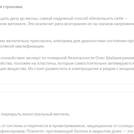
я страховка
ещать дачу до весны, самый надежный способ обезопасить себя —
ом автомате. Это исключит риск возгорания из-за скачков напряжен
 желательно пригласить электрика для диагностики состояния про
должной квалификации.
спокойствия эксперт по пожарной безопасности Олег Шабаев реко
ойства, похожие на пластины, которые самостоятельно активируютс
ее вещество. Их стоит разместить в электрощитке и рядом с мощно
 перекрыть магистральный вентиль.
 от системы и перенести в проветриваемое, защищенное от солнца 
фиксировав. Помните: протекающий баллон в закрытом доме — это 