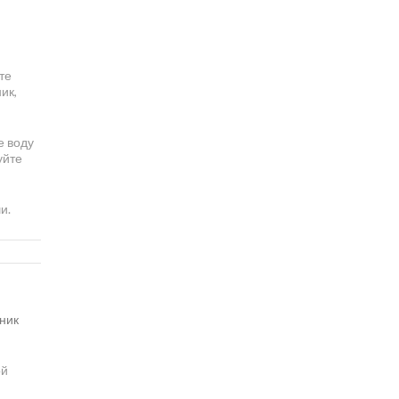
те
ик,
е воду
уйте
и.
ник
ой