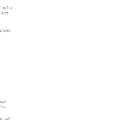
нной в
и от
ельно
-
свои
жбы.
пособ