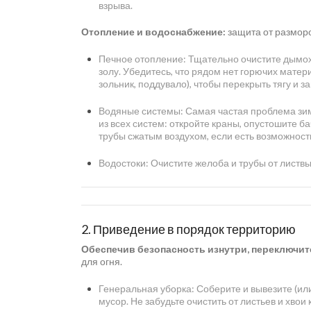
взрыва.
Отопление и водоснабжение:
защита от размор
Печное отопление: Тщательно очистите дымохо
золу. Убедитесь, что рядом нет горючих матери
зольник, поддувало), чтобы перекрыть тягу и з
Водяные системы: Самая частая проблема зим
из всех систем: откройте краны, опустошите б
трубы сжатым воздухом, если есть возможност
Водостоки: Очистите желоба и трубы от листвы
2. Приведение в порядок территорию
Обеспечив безопасность изнутри, переключите
для огня.
Генеральная уборка: Соберите и вывезите (или
мусор. Не забудьте очистить от листьев и хвои