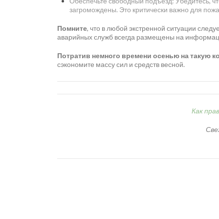
Обеспечьте свободный подъезд: Убедитесь, чт
загромождены. Это критически важно для пожа
Помните
, что в любой экстренной ситуации след
аварийных служб всегда размещены на информац
Потратив немного времени осенью на такую к
сэкономите массу сил и средств весной.
Как пра
Све
Разработка и продвижение -
SeoZom
© 2026 novostroy
Любая информация, представленная на сайте, носи