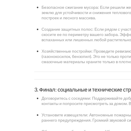
Безопасное сжигание мусора: Если решили жеч
землю для устойчивости и снижения теплового
построек и лесного массива.
Создание защитных полос: Если рядом с участ
скосите ее по периметру вашего забора. Эфф
вспаханных или лишенных любой растительнос
Хозяйственные постройки: Проведите ревизию 
(газонокосилок, бензопил). Это не только про
смазочные материалы храните только в плотн
3. Финал: социальные и технические ст
Договоритесь с соседями: Поддерживайте добры
контакты и попросите присмотреть за домом. 
Установите извещатели: Автономные пожарны
раннего предупреждения. Громкий звуковой с