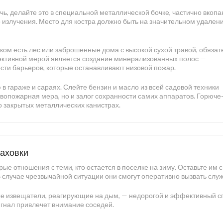
ь, делайте это в специальной металлической бочке, частично вкопа
 излучения. Место для костра должно быть на значительном удалени
ком есть лес или заброшенные дома с высокой сухой травой, обязат
ективной мерой является создание минерализованных полос —
ти барьеров, которые останавливают низовой пожар.
в гараже и сараях. Слейте бензин и масло из всей садовой техники
тивопожарная мера, но и залог сохранности самих аппаратов. Горюче
о закрытых металлических канистрах.
раховки
е отношения с теми, кто остается в поселке на зиму. Оставьте им 
В случае чрезвычайной ситуации они смогут оперативно вызвать слу
е извещатели, реагирующие на дым, — недорогой и эффективный с
игнал привлечет внимание соседей.