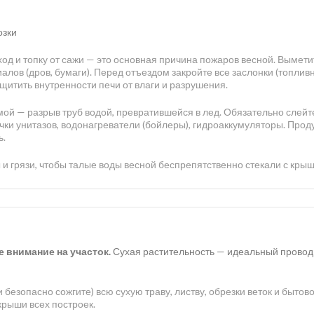
озки
д и топку от сажи — это основная причина пожаров весной. Вымети
алов (дров, бумаги). Перед отъездом закройте все заслонки (топливн
ащитить внутренности печи от влаги и разрушения.
ой — разрыв труб водой, превратившейся в лед. Обязательно слейт
ачки унитазов, водонагреватели (бойлеры), гидроаккумуляторы. Прод
ь.
 и грязи, чтобы талые воды весной беспрепятственно стекали с крыш
 внимание на участок.
Сухая растительность — идеальный провод
 безопасно сожгите) всю сухую траву, листву, обрезки веток и бытов
 крыши всех построек.