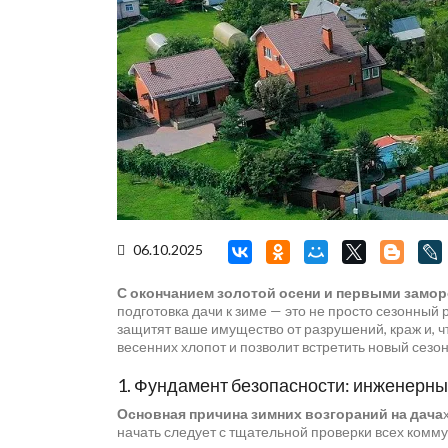
06.10.2025
С окончанием золотой осени и первыми замор
подготовка дачи к зиме — это не просто сезонный
защитят ваше имущество от разрушений, краж и, ч
весенних хлопот и позволит встретить новый сезон
1. Фундамент безопасности: инженерн
Основная причина зимних возгораний на дача
начать следует с тщательной проверки всех комм