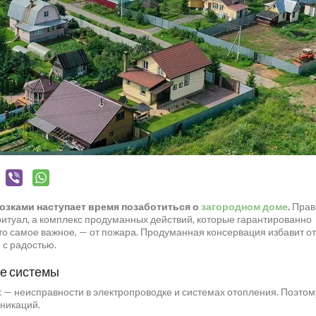
озками наступает время позаботиться о
загородном доме
.
Прав
 ритуал, а комплекс продуманных действий, которые гарантированно
то самое важное, — от пожара. Продуманная консервация избавит от
 с радостью.
ые системы
х — неисправности в электропроводке и системах отопления. Поэтом
уникаций.