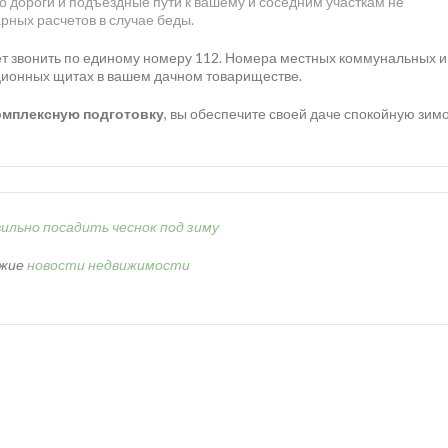
о дороги и подъездные пути к вашему и соседним участкам не
рных расчетов в случае беды.
ует звонить по единому номеру 112. Номера местных коммунальных и
ионных щитах в вашем дачном товариществе.
омплексную подготовку
, вы обеспечите своей даче спокойную зимо
вильно посадить чеснок под зиму
жие
новости недвижимости
Коттеджные поселки
Новостройки
Нед
rf.ru - Новостройки.
т информационный характер и не является публичной офертой, не 