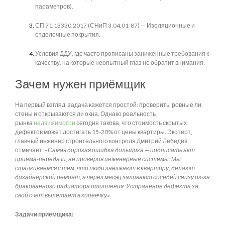
параметров).
СП 71.13330.2017 (СНиП 3.04.01-87) — Изоляционные и
отделочные покрытия.
Условия ДДУ, где часто прописаны заниженные требования к
качеству, на которые неопытный глаз не обратит внимания.
Зачем нужен приёмщик
На первый взгляд, задача кажется простой: проверить, ровные ли
стены и открываются ли окна. Однако реальность
рынка
недвижимости
сегодня такова, что стоимость скрытых
дефектов может достигать 15-20% от цены квартиры. Эксперт,
главный инженер строительного контроля Дмитрий Лебедев,
отмечает: «
Самая дорогая ошибка дольщика — подписать акт
приёма-передачи, не проверив инженерные системы. Мы
сталкиваемся с тем, что люди заезжают в квартиру, делают
дизайнерский ремонт, а через месяц заливают соседей снизу из-за
бракованного радиатора отопления. Устранение дефекта за
свой счет вылетает в копеечку
».
Задачи приёмщика: