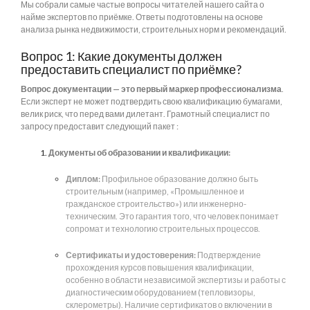
Мы собрали самые частые вопросы читателей нашего сайта о
найме экспертов по приёмке. Ответы подготовлены на основе
анализа рынка недвижимости, строительных норм и рекомендаций.
Вопрос 1: Какие документы должен
предоставить специалист по приёмке?
Вопрос документации — это первый маркер профессионализма
.
Если эксперт не может подтвердить свою квалификацию бумагами,
велик риск, что перед вами дилетант. Грамотный специалист по
запросу предоставит следующий пакет :
Документы об образовании и квалификации:
Диплом:
Профильное образование должно быть
строительным (например, «Промышленное и
гражданское строительство») или инженерно-
техническим. Это гарантия того, что человек понимает
сопромат и технологию строительных процессов.
Сертификаты и удостоверения:
Подтверждение
прохождения курсов повышения квалификации,
особенно в области независимой экспертизы и работы с
диагностическим оборудованием (тепловизоры,
склерометры). Наличие сертификатов о включении в