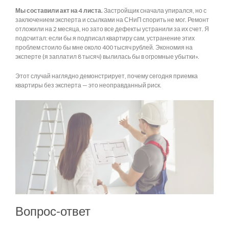
Мы составили акт на 4 листа.
Застройщик сначала упирался, но с
заключением эксперта и ссылками на СНиП спорить не мог. Ремонт
отложили на 2 месяца, но зато все дефекты устранили за их счет. Я
подсчитал: если бы я подписал квартиру сам, устранение этих
проблем стоило бы мне около 400 тысяч рублей. Экономия на
эксперте (я заплатил 8 тысяч) вылилась бы в огромные убытки».
Этот случай наглядно демонстрирует, почему сегодня приемка
квартиры без эксперта — это неоправданный риск.
Вопрос-ответ