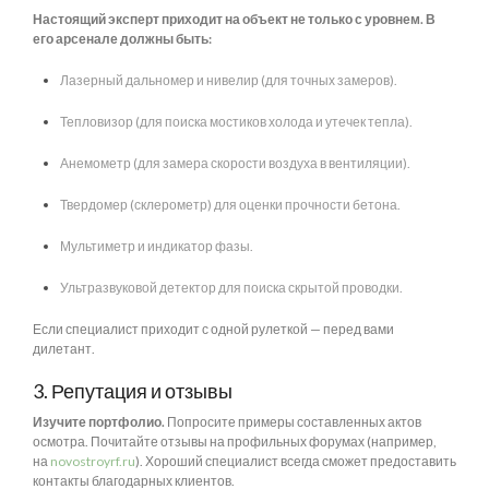
Настоящий эксперт приходит на объект не только с уровнем. В
его арсенале должны быть:
Лазерный дальномер и нивелир (для точных замеров).
Тепловизор (для поиска мостиков холода и утечек тепла).
Анемометр (для замера скорости воздуха в вентиляции).
Твердомер (склерометр) для оценки прочности бетона.
Мультиметр и индикатор фазы.
Ультразвуковой детектор для поиска скрытой проводки.
Если специалист приходит с одной рулеткой — перед вами
дилетант.
3. Репутация и отзывы
Изучите портфолио.
Попросите примеры составленных актов
осмотра. Почитайте отзывы на профильных форумах (например,
на
novostroyrf.ru
). Хороший специалист всегда сможет предоставить
контакты благодарных клиентов.