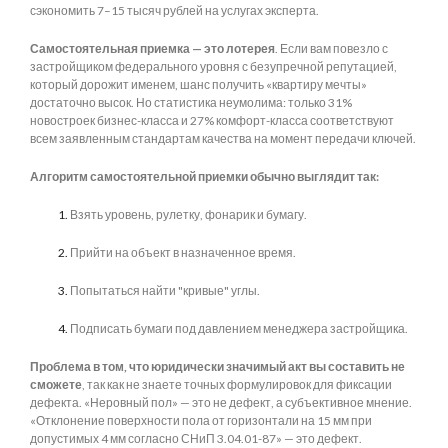
сэкономить 7–15 тысяч рублей на услугах эксперта.
Самостоятельная приемка — это лотерея
. Если вам повезло с
застройщиком федерального уровня с безупречной репутацией,
который дорожит именем, шанс получить «квартиру мечты»
достаточно высок. Но статистика неумолима: только 31%
новостроек бизнес-класса и 27% комфорт-класса соответствуют
всем заявленным стандартам качества на момент передачи ключей.
Алгоритм самостоятельной приемки обычно выглядит так:
Взять уровень, рулетку, фонарик и бумагу.
Прийти на объект в назначенное время.
Попытаться найти "кривые" углы.
Подписать бумаги под давлением менеджера застройщика.
Проблема в том, что юридически значимый акт вы составить не
сможете
, так как не знаете точных формулировок для фиксации
дефекта. «Неровный пол» — это не дефект, а субъективное мнение.
«Отклонение поверхности пола от горизонтали на 15 мм при
допустимых 4 мм согласно СНиП 3.04.01-87» — это дефект.