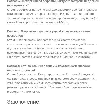
Вопрос 6: Эксперт нашел дефекты. Как долго застройщик должен
их исправлять?
Ответ:
Сроки обычно прописаны в договоре или в дополнительном
соглашении. Разумный срок — от 10 до 45 дней. Если застройщик
затягивает процесс, вы имеете право требовать неустойку (пеню) за
каждый день просрочки, согласно ст. 6 ФЗ-214.
Вопрос 7: Покроет ли страховка ущерб, если эксперт что-то
пропустил?
Ответ:
Если вы заключали договор, и у эксперта есть полис
страхования профессиональной ответственности, то да. Вы можете
подать иск к экспертной компании о возмещении убытков,
причиненных некачественным оказанием услуг. Поэтому так важно
заключать договор, а не расплачиваться "наличкой в конверте".
Вопрос 8: Есть ли разница в приемке квартиры с черновой и
чистовой отделкой?
Ответ:
Существенная. В квартире с чистовой отделкой (под ключ)
больше параметров для проверки: качество обоев, укладка плитки,
установка сантехники и т.д. Здесь критически важно наличие
реечного уровня и влагомера. В "черновой" квартире главное —
геометрия и инженерия.
Заключение