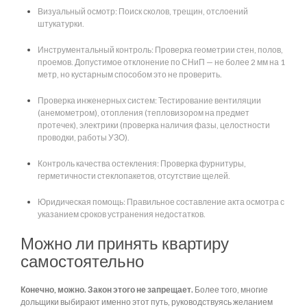
Визуальный осмотр: Поиск сколов, трещин, отслоений
штукатурки.
Инструментальный контроль: Проверка геометрии стен, полов,
проемов. Допустимое отклонение по СНиП — не более 2 мм на 1
метр, но кустарным способом это не проверить.
Проверка инженерных систем: Тестирование вентиляции
(анемометром), отопления (тепловизором на предмет
протечек), электрики (проверка наличия фазы, целостности
проводки, работы УЗО).
Контроль качества остекления: Проверка фурнитуры,
герметичности стеклопакетов, отсутствие щелей.
Юридическая помощь: Правильное составление акта осмотра с
указанием сроков устранения недостатков.
Можно ли принять квартиру
самостоятельно
Конечно, можно. Закон этого не запрещает.
Более того, многие
дольщики выбирают именно этот путь, руководствуясь желанием