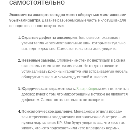
самостоятельно
Экономия на эксперте сегодня может обернуться миллионными
убытками завтра.
Давайте разберем самые частые «ловушки» для
неподготовленного покупателя.
Скрытые дефекты инженерии.
Тепловизор показывает
утечки тепла через межпанельные швы, которые визуально
выглядят идеально. Самостоятельно вы их не увидите.
Неверные замеры.
Отклонение стен по вертикали в 1 см на
этапе голых стен кажется мелочью. Но когда вы начнете
устанавливать кухонный гарнитур или встраиваемую мебель,
обнаружится щель в 5 см между стеной и шкафом.
Юридическая неграмотность.
Застройщик
может включить в
договор пункт о том, что микротрещины в стяжке не являются
дефектом. Самостоятельно вы это не оспорите.
Психологическое давление.
Менеджеры отдела продаж
заинтересованы в подписании акта как можно быстрее — им
нужны квартальные KPI. Они будут уверять вас, что «все так
живут», что «это подсохнет» или «это в пределах нормы».