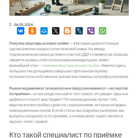
04.03.2026
Покупка квартиры в новостройке — это
самая дорогостоящая
сделка в жизни среднестатистической семьи. Но между
подписанием договора долевого участия (ДДУ) и моментом, когда вы
сможете назвать себя полноправным владельцем, лежит
важнейший этап —
приемка квартиры в новостройке
. Именно здесь
большинство дольщиков совершают фатальную ошибку:
полагаются на собственное зрение или помощь непрофессионалов.
Рынок недвижимости переполнен предложениями от «экспертов
по приёмке»
, но как среди них найти того самого, кто увидит скрытые
дефекты и спасет ваш бюджет? По нашим данным, более 70%
квартир в новостройках сдаются с нарушениями, которые не видны
невооруженным глазом. В этой статье мы подробно разберем, как
выбрать специалиста по приёмке, и почему визит такого эксперта
окупает себя с лихвой.
Кто такой специалист по приёмке