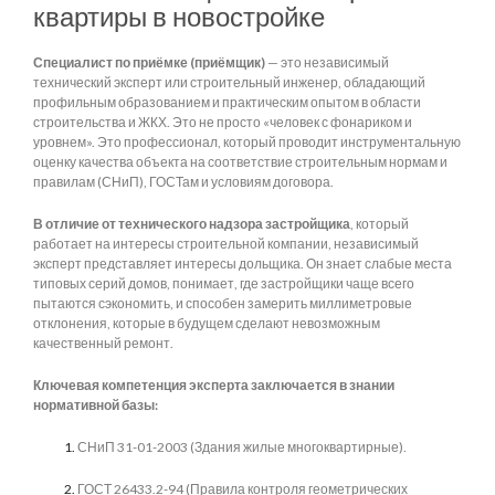
квартиры в новостройке
Специалист по приёмке (приёмщик)
— это независимый
технический эксперт или строительный инженер, обладающий
профильным образованием и практическим опытом в области
строительства и ЖКХ. Это не просто «человек с фонариком и
уровнем». Это профессионал, который проводит инструментальную
оценку качества объекта на соответствие строительным нормам и
правилам (СНиП), ГОСТам и условиям договора.
В отличие от технического надзора застройщика
, который
работает на интересы строительной компании, независимый
эксперт представляет интересы дольщика. Он знает слабые места
типовых серий домов, понимает, где застройщики чаще всего
пытаются сэкономить, и способен замерить миллиметровые
отклонения, которые в будущем сделают невозможным
качественный ремонт.
Ключевая компетенция эксперта заключается в знании
нормативной базы:
СНиП 31-01-2003 (Здания жилые многоквартирные).
ГОСТ 26433.2-94 (Правила контроля геометрических