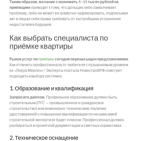
Таким образом, желание сэкономить 5–15 тысяч рублей на
приёмщике
приводит к тому, что дольщик либо замалчивает
проблему, либо не может ее грамотно зафиксировать, подписывая
акт и лишая себя права требовать от застройщика устранения
недостатков в будущем.
Как выбрать специалиста по
приёмке квартиры
Рынок услуг по
приёмке
сегодня перенасыщен предложениями.
Как отличить профессионала от любителя с пузырьковым уровнем
из «Леруа Мерлен»? Эксперты портала НовостройРФ советуют
подходить к выбору системно.
1. Образование и квалификация
Запросите диплом.
Профильное образование должно быть
строительным (ПГС — промышленное и гражданское
строительство) или инженерно-техническим. Наличие
удостоверений о повышении квалификации по независимой
строительной экспертизе будет плюсом. Профессионал должен
разбираться в проектной документации и сметных нормативах.
2. Техническое оснащение