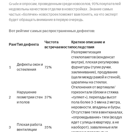
Grade и опросам, проведенным среди новоселов, 93% покупателей
недовольны качеством отделки в новостройках . Знание самых
частых «болячек» новостроек поможет вам понять, на что эксперт
будет обращать внимание в первую очередь.
Вот рейтинг самых распространенных дефектов:
Частота
Краткое описание и
Ранг
Тип дефекта
встречаемости
последствия
Разгерметизация
стеклопакетов (конденсат
внутри), плохая регулировка
Дефекты окон и
1
72%
фурнитуры (тугие ручки,
остекления
заклинивание), продувание
(щели между рамой и стеной),
царапины на стеклах.
Отклонения от вертикали/
Нарушение
горизонтали (блоки и стяжка
2
геометрии стен
37%
«гуляют»), перепады высот
и полов
пола более 3-5 мм на 2 метра,
неровности, впадины и бугры.
Отсутствие тяги в вентканалах,
«опрокидывание» тяги (воздух
идет с улицы в квартиру, а не
Плохая работа
3
35%
наоборот), заваленные или
вентиляции