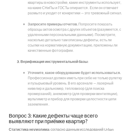
квартиры в новостройке, какие инструменты использует,
на какие СНиПы и ГОСТы опирается . Если он отвечает
размыто и уходит от конкретики — это тревожный сигнал.
Запросите примеры отчетов.
Попросите показать
образцы актов осмотра с других объектов (разумеется, с
удаленными персональными данными). Посмотрите,
насколько детально там описаны дефекты, есть ли
ссылки на нормативную документацию, приложены ли
качественные фотографии.
Верификация инструментальной базы:
Уточните, какое оборудование будет использоваться.
Профессионал должен иметь при себе не только рулетку
и пузырьковый уровень. В его арсенале — лазерный
нивелир и дальномер, тепловизор (для поиска
промерзаний), анемометр (для проверки вентиляции),
мультиметр и прибор для проверки целостности цепи
заземления .
Вопрос 3: Какие дефекты чаще всего
выявляют при приёмке квартир?
Статистика неумолима:
согласно данным исследований Urban