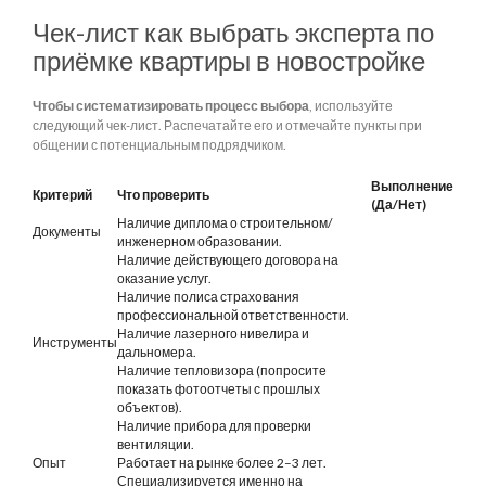
Чек-лист как выбрать эксперта по
приёмке квартиры в новостройке
Чтобы систематизировать процесс выбора
, используйте
следующий чек-лист. Распечатайте его и отмечайте пункты при
общении с потенциальным подрядчиком.
Выполнение
Критерий
Что проверить
(Да/Нет)
Наличие диплома о строительном/
Документы
инженерном образовании.
Наличие действующего договора на
оказание услуг.
Наличие полиса страхования
профессиональной ответственности.
Наличие лазерного нивелира и
Инструменты
дальномера.
Наличие тепловизора (попросите
показать фотоотчеты с прошлых
объектов).
Наличие прибора для проверки
вентиляции.
Опыт
Работает на рынке более 2–3 лет.
Специализируется именно на