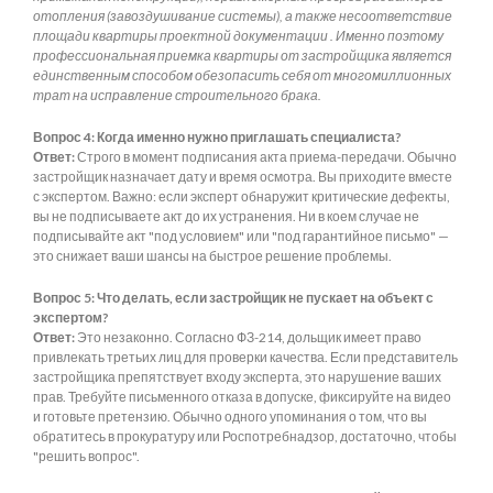
отопления (завоздушивание системы), а также несоответствие
площади квартиры проектной документации . Именно поэтому
профессиональная приемка квартиры от застройщика является
единственным способом обезопасить себя от многомиллионных
трат на исправление строительного брака.
Вопрос 4: Когда именно нужно приглашать специалиста?
Ответ:
Строго в момент подписания акта приема-передачи. Обычно
застройщик назначает дату и время осмотра. Вы приходите вместе
с экспертом. Важно: если эксперт обнаружит критические дефекты,
вы не подписываете акт до их устранения. Ни в коем случае не
подписывайте акт "под условием" или "под гарантийное письмо" —
это снижает ваши шансы на быстрое решение проблемы.
Вопрос 5: Что делать, если застройщик не пускает на объект с
экспертом?
Ответ:
Это незаконно. Согласно ФЗ-214, дольщик имеет право
привлекать третьих лиц для проверки качества. Если представитель
застройщика препятствует входу эксперта, это нарушение ваших
прав. Требуйте письменного отказа в допуске, фиксируйте на видео
и готовьте претензию. Обычно одного упоминания о том, что вы
обратитесь в прокуратуру или Роспотребнадзор, достаточно, чтобы
"решить вопрос".