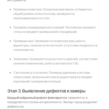
инструменты:
Проверка геометрии: Лазерным нивелиром «отбивается»
общий уровень пола и потолка, проверяется
перпендикулярность стен.
Проверка ограждающих конструкций: Тепловизор сканирует
стены на предмет промерзаний и продуваний.
Проверка окон: Проверяется геометрия рам, работа
фурнитуры, наличие уплотнителей, отсутствие конденсата в
стеклопакетах.
Электрика: Проверяется целостность кабелей, соответствие
сечения заявленному, работа автоматов и УЗО.
Сантехника и отопление: Проверка давления в системе
(опрессовка), визуальный осмотр радиаторов на предмет
подтеканий, проверка вентиляции.
Этап 3. Выявление дефектов и замеры
Каждый найденный дефект фиксируется
, замеряется, и
определяется степень его критичности. Эксперт сразу разделяет
дефекты на: