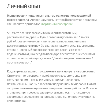
Личный опыт
Мы попросили поделиться опытом одного из пользователей
нашего портала
, Андрея из Москвы, который столкнулся с выбором
специалиста при покупке
квартиры в новостройке
.
*«Я считал себя человеком технически подкованным, —
рассказывает Андрей. — Купил лазерный уровень за 15 тысяч
рублей, скачал чек-листы из интернета и поехал принимать
двухкомнатную квартиру. За два часа я нашел несколько сколов на
стенах и неровный порожек балконного блока. Уже хотел
подписывать акт, но сосед по площадке посоветовал не спешить и
позвал своего приёмщика, сказав: "Давай заодно и твою глянем, 2
тысячи скинемся".*
Когда приехал эксперт, он даже не стал смотреть на мои сколы.
Он включил тепловизор, и мы обалдели: весь угол в спальне
светился синим — это были мостики холода. Оказалось,
межпанельный шов был заделан с нарушением технологии. Потом
он проверил вентиляцию анемометром — она не работала. И самое
страшное: при проверке электрики выяснилось, что на контуре
заземления вообще нет напряжения, оно было "накинуто" в щитке
непонятно как.