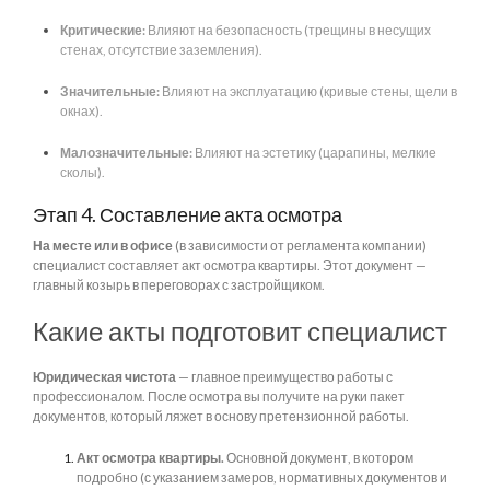
Критические:
Влияют на безопасность (трещины в несущих
стенах, отсутствие заземления).
Значительные:
Влияют на эксплуатацию (кривые стены, щели в
окнах).
Малозначительные:
Влияют на эстетику (царапины, мелкие
сколы).
Этап 4. Составление акта осмотра
На месте или в офисе
(в зависимости от регламента компании)
специалист составляет акт осмотра квартиры. Этот документ —
главный козырь в переговорах с застройщиком.
Какие акты подготовит специалист
Юридическая чистота
— главное преимущество работы с
профессионалом. После осмотра вы получите на руки пакет
документов, который ляжет в основу претензионной работы.
Акт осмотра квартиры.
Основной документ, в котором
подробно (с указанием замеров, нормативных документов и