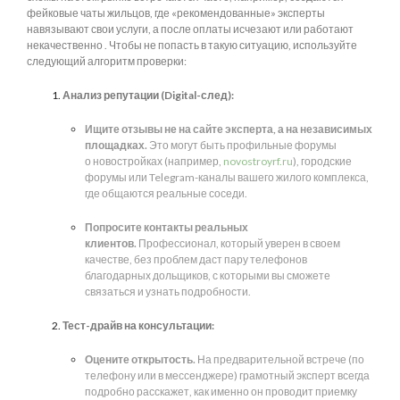
фейковые чаты жильцов, где «рекомендованные» эксперты
навязывают свои услуги, а после оплаты исчезают или работают
некачественно . Чтобы не попасть в такую ситуацию, используйте
следующий алгоритм проверки:
Анализ репутации (Digital-след):
Ищите отзывы не на сайте эксперта, а на независимых
площадках.
Это могут быть профильные форумы
о новостройках (например,
novostroyrf.ru
), городские
форумы или Telegram-каналы вашего жилого комплекса,
где общаются реальные соседи.
Попросите контакты реальных
клиентов.
Профессионал, который уверен в своем
качестве, без проблем даст пару телефонов
благодарных дольщиков, с которыми вы сможете
связаться и узнать подробности.
Тест-драйв на консультации:
Оцените открытость.
На предварительной встрече (по
телефону или в мессенджере) грамотный эксперт всегда
подробно расскажет, как именно он проводит приемку