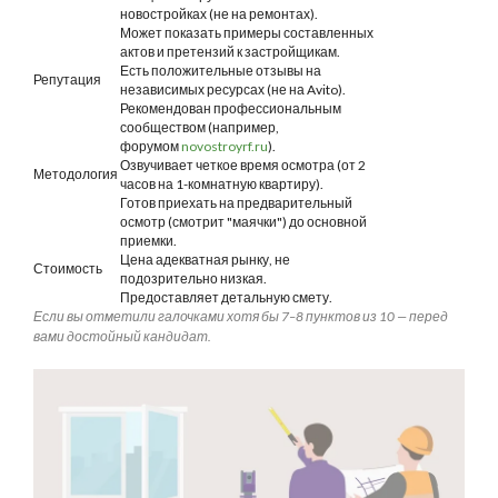
новостройках (не на ремонтах).
Может показать примеры составленных
актов и претензий к застройщикам.
Есть положительные отзывы на
Репутация
независимых ресурсах (не на Avito).
Рекомендован профессиональным
сообществом (например,
форумом
novostroyrf.ru
).
Озвучивает четкое время осмотра (от 2
Методология
часов на 1-комнатную квартиру).
Готов приехать на предварительный
осмотр (смотрит "маячки") до основной
приемки.
Цена адекватная рынку, не
Стоимость
подозрительно низкая.
Предоставляет детальную смету.
Если вы отметили галочками хотя бы 7–8 пунктов из 10 — перед
вами достойный кандидат.