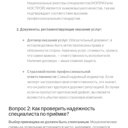
Национальные реестры специалистов (НОПРИЗ или
НОСТРОЙ) является знаком высшего качества, так как
подтверждает соответствие высоким
профессиональным стандартам .
Документы, регламентирующие оказание услуг:
Договор оказания услуг:
Обязательный документ, в
котором должны быть четко прописаны права и
обязанности сторон, перечень услуг, стоимость, сроки и,
что самое важное, — ответственность исполнителя.
Наличие договора — ваша главная защита.
Страховой полис профессиональной
ответственности:
Самый надежный индикатор. Если
эксперт застраховал свою ответственность, это значит,
что он работает вдолгую и дорожит репутацией. В случае
если он пропустит критический дефект, вы сможете
возместить убытки через страховую компанию .
Вопрос 2: Как проверить надежность
специалиста по приёмке?
Выбор приемщика не должен быть спонтанным.
Мошеннические
схемы на этом рынке встречаются часто, например, создаются