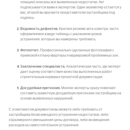
локации) описаны все выявленные недостатки. Акт
подписывается вами и экспертом. Один экземпляр остается у
вас, второй вы вручаете представителю застройщика под
подпись.
Ведомость дефектов.
Краткое резюме акта осмотра, часто
оформляемое в виде таблицы с указанием сроков
устранения, которые вы намерены требовать.
Фотоотчет.
Профессионально сделанные фотографии с
привязкой к плану квартиры и маркировкой проблемных зон.
Заключение специалиста.
Аналитическая часть, где эксперт
дает оценку соответствия качества выполненных работ
строительным нормам и проектной документации.
Досудебная претензия.
Многие эксперты сразу помогают
составить грамотную досудебную претензию застройщику на
основе выявленных нарушений.
С этим пакетом документов вы можете либо требовать от
застройщика безвозмездного устранения недостатков, либо
соразмерного уменьшения цены договора, либо возмещения
расходов на самостоятельное устранение.