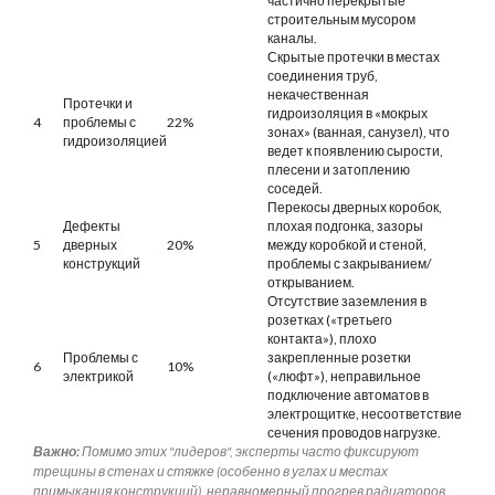
частично перекрытые
строительным мусором
каналы.
Скрытые протечки в местах
соединения труб,
некачественная
Протечки и
гидроизоляция в «мокрых
4
проблемы с
22%
зонах» (ванная, санузел), что
гидроизоляцией
ведет к появлению сырости,
плесени и затоплению
соседей.
Перекосы дверных коробок,
Дефекты
плохая подгонка, зазоры
5
дверных
20%
между коробкой и стеной,
конструкций
проблемы с закрыванием/
открыванием.
Отсутствие заземления в
розетках («третьего
контакта»), плохо
Проблемы с
закрепленные розетки
6
10%
электрикой
(«люфт»), неправильное
подключение автоматов в
электрощитке, несоответствие
сечения проводов нагрузке.
Важно:
Помимо этих "лидеров", эксперты часто фиксируют
трещины в стенах и стяжке (особенно в углах и местах
примыкания конструкций), неравномерный прогрев радиаторов