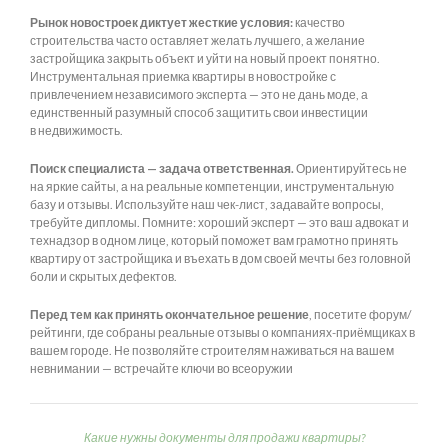
Рынок новостроек диктует жесткие условия:
качество
строительства часто оставляет желать лучшего, а желание
застройщика закрыть объект и уйти на новый проект понятно.
Инструментальная приемка квартиры в новостройке с
привлечением независимого эксперта — это не дань моде, а
единственный разумный способ защитить свои инвестиции
в недвижимость.
Поиск специалиста — задача ответственная.
Ориентируйтесь не
на яркие сайты, а на реальные компетенции, инструментальную
базу и отзывы. Используйте наш чек-лист, задавайте вопросы,
требуйте дипломы. Помните: хороший эксперт — это ваш адвокат и
технадзор в одном лице, который поможет вам грамотно принять
квартиру от застройщика и въехать в дом своей мечты без головной
боли и скрытых дефектов.
Перед тем как принять окончательное решение
, посетите форум/
рейтинги, где собраны реальные отзывы о компаниях-приёмщиках в
вашем городе. Не позволяйте строителям наживаться на вашем
невнимании — встречайте ключи во всеоружии
Какие нужны документы для продажи квартиры?