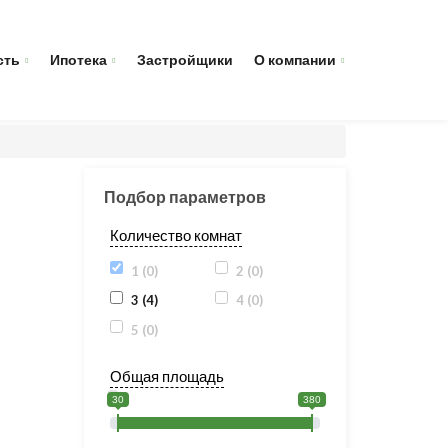
сть
Ипотека
Застройщики
О компании
Подбор параметров
Количество комнат
1 (
0
)
2 (
0
)
3 (
4
)
4 (
0
)
5 (
0
)
Общая площадь
30
380