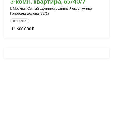
3-комн. квартира, 65/40/7
Москва, Южный административный округ, улица
Генерала Белова, 33/19
ПРОДАЖА
11 600 000
⃏
Разработка и продвижение -
SeoZom
© 2026 novostroyrf.ru - Новостройки.
Любая информация, представленная на сайте, носит информационный
характер и не является публичной офертой, не является приглашением
делать оферты и не содержит существенных условий сделок,
заключаемых застройщиком. Описание объекта строительства и
инфраструктуры, представленное на сайте, является концепцией и
носит информационный характер. Раскрытие информации
застройщиком (в том числе размещение проектных деклараций и иных
обязательных документов) в соответствии со статьей 3.1. Федерального