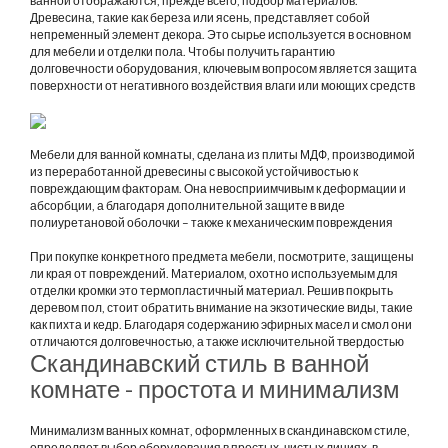
ванной отображаются, прежде всего, подбор материалов.
Древесина, такие как береза или ясень, представляет собой
непременный элемент декора. Это сырье используется в основном
для мебели и отделки пола. Чтобы получить гарантию
долговечности оборудования, ключевым вопросом является защита
поверхности от негативного воздействия влаги или моющих средств
Мебели для ванной комнаты, сделана из плиты МДФ, производимой
из переработанной древесины с высокой устойчивостью к
повреждающим факторам. Она невосприимчивым к деформации и
абсорбции, а благодаря дополнительной защите в виде
полиуретановой оболочки – также к механическим повреждения
При покупке конкретного предмета мебели, посмотрите, защищены
ли края от повреждений. Материалом, охотно используемым для
отделки кромки это термопластичный материал. Решив покрыть
деревом пол, стоит обратить внимание на экзотические виды, такие
как пихта и кедр. Благодаря содержанию эфирных масел и смол они
отличаются долговечностью, а также исключительной твердостью
Скандинавский стиль в ванной
комнате - простота и минимализм
Минимализм ванных комнат, оформленных в скандинавском стиле,
определяет выбор оборудования в простых, чистых линиях, в