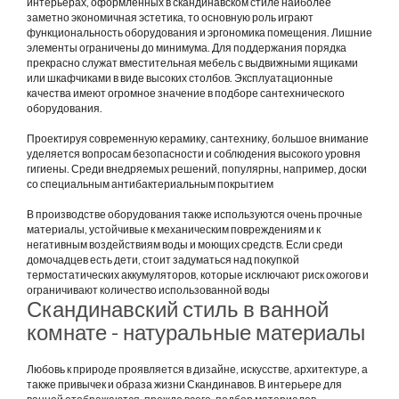
интерьерах, оформленных в скандинавском стиле наиболее
заметно экономичная эстетика, то основную роль играют
функциональность оборудования и эргономика помещения. Лишние
элементы ограничены до минимума. Для поддержания порядка
прекрасно служат вместительная мебель с выдвижными ящиками
или шкафчиками в виде высоких столбов. Эксплуатационные
качества имеют огромное значение в подборе сантехнического
оборудования.
Проектируя современную керамику, сантехнику, большое внимание
уделяется вопросам безопасности и соблюдения высокого уровня
гигиены. Среди внедряемых решений, популярны, например, доски
со специальным антибактериальным покрытием
В производстве оборудования также используются очень прочные
материалы, устойчивые к механическим повреждениям и к
негативным воздействиям воды и моющих средств. Если среди
домочадцев есть дети, стоит задуматься над покупкой
термостатических аккумуляторов, которые исключают риск ожогов и
ограничивают количество использованной воды
Скандинавский стиль в ванной
комнате - натуральные материалы
Любовь к природе проявляется в дизайне, искусстве, архитектуре, а
также привычек и образа жизни Скандинавов. В интерьере для