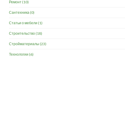
Ремонт
(10)
Сантехника
(0)
Статьи о мебели
(1)
Строительство
(18)
Стройматериалы
(23)
Технологии
(6)
Разработка и продвижение -
SeoZom
© 2026 novostroyrf.ru - Новостройки.
Любая информация, представленная на сайте, носит информационный
характер и не является публичной офертой, не является приглашением
делать оферты и не содержит существенных условий сделок,
заключаемых застройщиком. Описание объекта строительства и
инфраструктуры, представленное на сайте, является концепцией и
носит информационный характер. Раскрытие информации
застройщиком (в том числе размещение проектных деклараций и иных
обязательных документов) в соответствии со статьей 3.1. Федерального
закона от 30.12.2004 № 214-фз «об участии в долевом строительстве
многоквартирных домов и иных объектов недвижимости и о внесении
изменений в некоторые законодательные акты Российской Федерации»