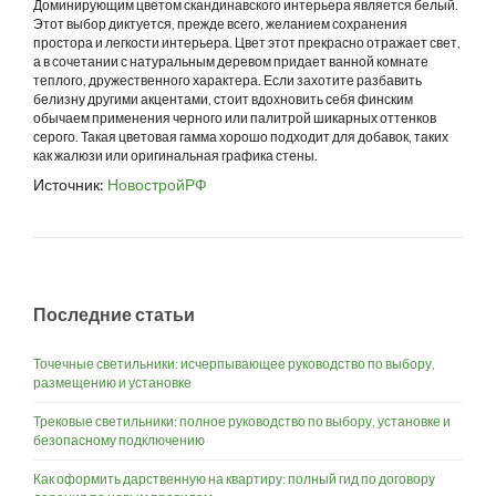
Доминирующим цветом скандинавского интерьера является белый.
Этот выбор диктуется, прежде всего, желанием сохранения
простора и легкости интерьера. Цвет этот прекрасно отражает свет,
а в сочетании с натуральным деревом придает ванной комнате
теплого, дружественного характера. Если захотите разбавить
белизну другими акцентами, стоит вдохновить себя финским
обычаем применения черного или палитрой шикарных оттенков
серого. Такая цветовая гамма хорошо подходит для добавок, таких
как жалюзи или оригинальная графика стены.
Источник:
НовостройРФ
Последние статьи
Точечные светильники: исчерпывающее руководство по выбору,
размещению и установке
Трековые светильники: полное руководство по выбору, установке и
безопасному подключению
Как оформить дарственную на квартиру: полный гид по договору