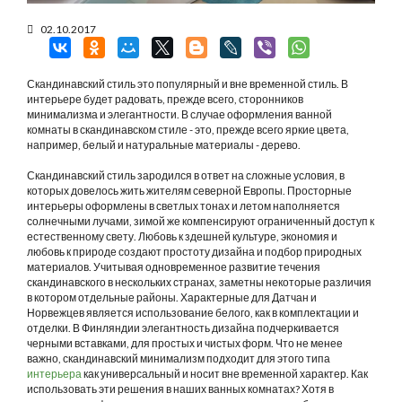
02.10.2017
Скандинавский стиль это популярный и вне временной стиль. В
интерьере будет радовать, прежде всего, сторонников
минимализма и элегантности. В случае оформления ванной
комнаты в скандинавском стиле - это, прежде всего яркие цвета,
например, белый и натуральные материалы - дерево.
Скандинавский стиль зародился в ответ на сложные условия, в
которых довелось жить жителям северной Европы. Просторные
интерьеры оформлены в светлых тонах и летом наполняется
солнечными лучами, зимой же компенсируют ограниченный доступ к
естественному свету. Любовь к здешней культуре, экономия и
любовь к природе создают простоту дизайна и подбор природных
материалов. Учитывая одновременное развитие течения
скандинавского в нескольких странах, заметны некоторые различия
в котором отдельные районы. Характерные для Датчан и
Норвежцев является использование белого, как в комплектации и
отделки. В Финляндии элегантность дизайна подчеркивается
черными вставками, для простых и чистых форм. Что не менее
важно, скандинавский минимализм подходит для этого типа
интерьера
как универсальный и носит вне временной характер. Как
использовать эти решения в наших ванных комнатах? Хотя в