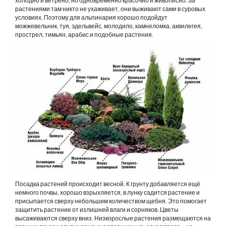
холодно и ветрено, но одновременно красочно и живописно. За
растениями там никто не ухаживает, они выживают сами в суровых
условиях. Поэтому для альпинария хорошо подойдут
можжевельник, туя, эдельвейс, молодило, камнеломка, аквилегея,
прострел, тимьян, арабис и подобные растения.
Посадка растений происходит весной. К грунту добавляется ещё
немного почвы, хорошо взрыхляется, в лунку садится растение и
присыпается сверху небольшим количеством щебня. Это помогает
защитить растение от излишней влаги и сорняков. Цветы
высаживаются сверху вниз. Низкорослые растения размещаются на