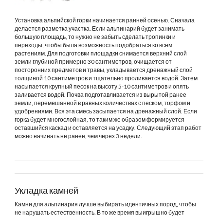
Установка альпийской горки начинается ранней осенью. Сначала
делается разметка участка. Если альпинарий будет занимать
большую площадь, то нужно не забыть сделать тропинки и
переходы, чтобы была возможность подобраться ко всем
растениям. Для подготовки площадки снимается верхний слой
земли глубиной примерно 30 сантиметров, очищается от
посторонних предметов и травы, укладывается дренажный слой
толщиной 10 сантиметров и тщательно проливается водой. Затем
насыпается крупный песок на высоту 5-10 сантиметров и опять
заливается водой. Почва подготавливается из вырытой ранее
земли, перемешанной в равных количествах с песком, торфом и
удобрениями. Вся эта смесь засыпается на дренажный слой. Если
горка будет многослойная, то таким же образом формируется
оставшийся каскад и оставляется на усадку. Следующий этап работ
можно начинать не ранее, чем через 3 недели.
Укладка камней
Камни для альпинария лучше выбирать идентичных пород, чтобы
не нарушать естественность. В то же время выигрышно будет