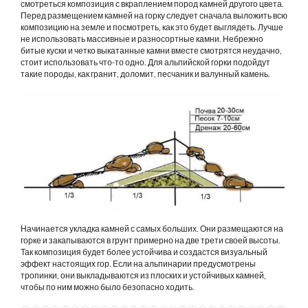
смотреться композиция с вкраплением пород камней другого цвета.
Перед размещением камней на горку следует сначала выложить всю
композицию на земле и посмотреть, как это будет выглядеть. Лучше
не использовать массивные и разносортные камни. Небрежно
битые куски и четко выкатанные камни вместе смотрятся неудачно,
стоит использовать что-то одно. Для альпийской горки подойдут
такие породы, как гранит, доломит, песчаник и валунный камень.
Начинается укладка камней с самых больших. Они размещаются на
горке и закапываются в грунт примерно на две трети своей высоты.
Так композиция будет более устойчива и создастся визуальный
эффект настоящих гор. Если на альпинарии предусмотрены
тропинки, они выкладываются из плоских и устойчивых камней,
чтобы по ним можно было безопасно ходить.