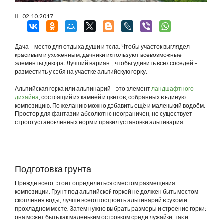
02.10.2017
Дача – место для отдыха души и тела. Чтобы участок выглядел
красивым и ухоженным, дачники используют всевозможные
элементы декора. Лучший вариант, чтобы удивить всех соседей –
разместить у себя на участке альпийскую горку.
Альпийская горка или альпинарий – это элемент
ландшафтного
дизайна
, состоящий из камней и цветов, собранных в единую
композицию. По желанию можно добавить ещё и маленький водоём.
Простор для фантазии абсолютно неограничен, не существует
строго установленных норм и правил установки альпинария.
Подготовка грунта
Прежде всего, стоит определиться с местом размещения
композиции. Грунт под альпийской горкой не должен быть местом
скопления воды, лучше всего построить альпинарий в сухом и
прохладном месте. Затем нужно выбрать размеры и строение горки:
она может быть как маленьким островком среди лужайки, так и