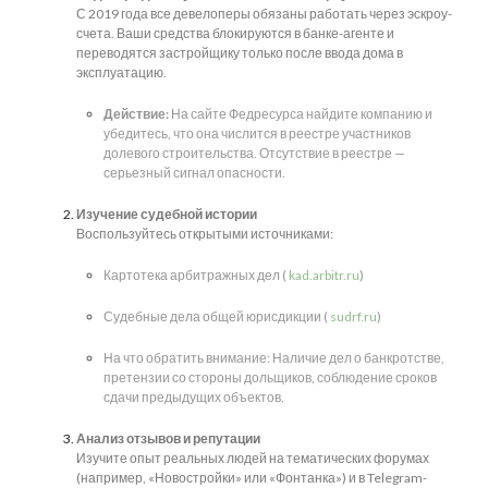
С 2019 года все девелоперы обязаны работать через эскроу-
счета. Ваши средства блокируются в банке-агенте и
переводятся застройщику только после ввода дома в
эксплуатацию.
Действие:
На сайте Федресурса найдите компанию и
убедитесь, что она числится в реестре участников
долевого строительства. Отсутствие в реестре —
серьезный сигнал опасности.
Изучение судебной истории
Воспользуйтесь открытыми источниками:
Картотека арбитражных дел (
kad.arbitr.ru
)
Судебные дела общей юрисдикции (
sudrf.ru
)
На что обратить внимание: Наличие дел о банкротстве,
претензии со стороны дольщиков, соблюдение сроков
сдачи предыдущих объектов.
Анализ отзывов и репутации
Изучите опыт реальных людей на тематических форумах
(например, «Новостройки» или «Фонтанка») и в Telegram-