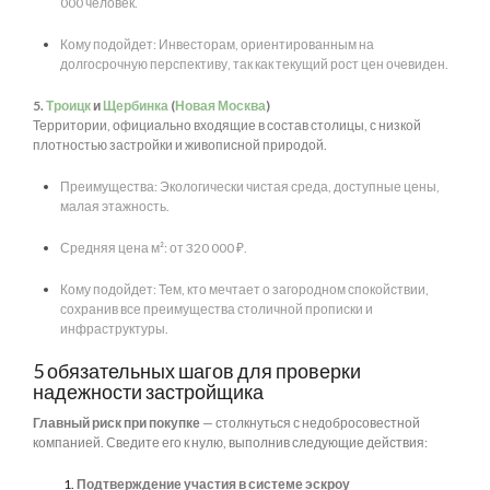
000 человек.
Кому подойдет: Инвесторам, ориентированным на
долгосрочную перспективу, так как текущий рост цен очевиден.
5.
Троицк
и
Щербинка
(
Новая Москва
)
Территории, официально входящие в состав столицы, с низкой
плотностью застройки и живописной природой.
Преимущества: Экологически чистая среда, доступные цены,
малая этажность.
Средняя цена м²: от 320 000 ₽.
Кому подойдет: Тем, кто мечтает о загородном спокойствии,
сохранив все преимущества столичной прописки и
инфраструктуры.
5 обязательных шагов для проверки
надежности застройщика
Главный риск при покупке
— столкнуться с недобросовестной
компанией. Сведите его к нулю, выполнив следующие действия:
Подтверждение участия в системе эскроу