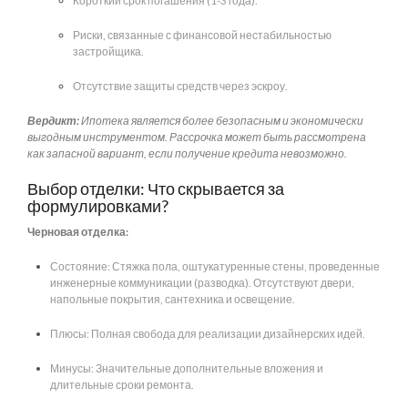
Короткий срок погашения (1-3 года).
Риски, связанные с финансовой нестабильностью
застройщика.
Отсутствие защиты средств через эскроу.
Вердикт:
Ипотека является более безопасным и экономически
выгодным инструментом. Рассрочка может быть рассмотрена
как запасной вариант, если получение кредита невозможно.
Выбор отделки: Что скрывается за
формулировками?
Черновая отделка:
Состояние: Стяжка пола, оштукатуренные стены, проведенные
инженерные коммуникации (разводка). Отсутствуют двери,
напольные покрытия, сантехника и освещение.
Плюсы: Полная свобода для реализации дизайнерских идей.
Минусы: Значительные дополнительные вложения и
длительные сроки ремонта.