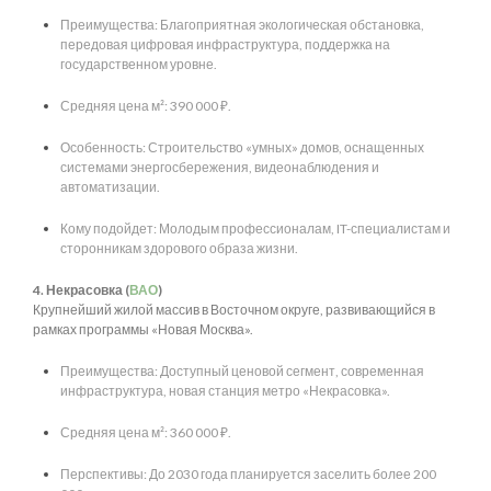
Преимущества: Благоприятная экологическая обстановка,
передовая цифровая инфраструктура, поддержка на
государственном уровне.
Средняя цена м²: 390 000 ₽.
Особенность: Строительство «умных» домов, оснащенных
системами энергосбережения, видеонаблюдения и
автоматизации.
Кому подойдет: Молодым профессионалам, IT-специалистам и
сторонникам здорового образа жизни.
4. Некрасовка (
ВАО
)
Крупнейший жилой массив в Восточном округе, развивающийся в
рамках программы «Новая Москва».
Преимущества: Доступный ценовой сегмент, современная
инфраструктура, новая станция метро «Некрасовка».
Средняя цена м²: 360 000 ₽.
Перспективы: До 2030 года планируется заселить более 200