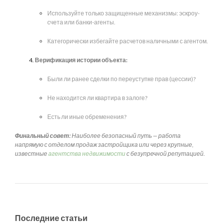
Используйте только защищенные механизмы: эскроу-
счета или банки-агенты.
Категорически избегайте расчетов наличными с агентом.
Верификация истории объекта:
Были ли ранее сделки по переуступке прав (цессии)?
Не находится ли квартира в залоге?
Есть ли иные обременения?
Финальный совет:
Наиболее безопасный путь — работа
напрямую с отделом продаж застройщика или через крупные,
известные
агентства недвижимости
с безупречной репутацией.
Последние статьи