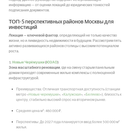
информацию — от оценки локаций до юридических тонкостей
подписания документов.
ТОП-5 перспективных районов Москвы для
инвестиций
Локация — ключевой фактор
, определяющий не только качество
жизни, но и ликвидность недвижимости в будущем. Рассмотрим пять
активно развивающихся районов столицы с высоким потенциалом
роста.
1.
Новые Черёмушки
(
ЮЗАО
)
Зона масштабного реновации
, где на смену старым панельным
домам приходят современные жилые комплексы с полноценной
инфраструктурой.
Преимущества: Отличная транспортная доступность (станции
метро «
Новые черемушки
», «
Калужская
», «
Беляево
»), близость к
центру, стабильно высокий спрос на вторичном рынке.
Средняя цена м²: 480 000 ₽.
Перспективы: До 2027 года планируется ввод более 500 000 м²
жилья.