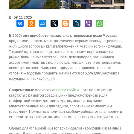
09.11.2025
В 2025 году приобретение жилья в строящемся доме Москвы
продолжает оставаться стратегически верным шагом для решения
жилищного вопроса и капиталовложения, устойчивого к инфляции.
Текущий год характеризуется значительными переменами на
рынке: повышена ответственность девелоперов, расширился
ассортимент квартир с полной отделкой, а ипотечные программы,
несмотря на нестабильность, предлагают привлекательные
условия — годовые проценты начинаются от 5,5% для участников
государственных субсидий.
Современные московские
новостройки
— это целые жилые
кварталы с развитой средой. В них предусмотрено всё для
комфортной жизни: детские сады, подземные паркинги,
благоустроенные зоны для отдыха, спортивные комплексы и
коворкинги. Покупатель получает свободу выбора: от планировки и
степени готовности до оптимальных финансовых инструментов.
Однако для успешной и безопасной сделки необходим системный
подход. Данное руководство содержит исчерпывающую