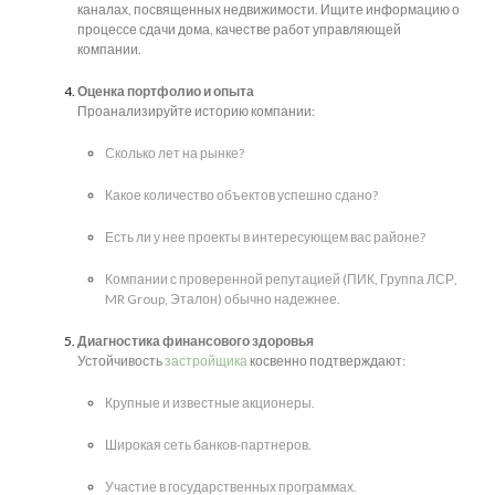
каналах, посвященных недвижимости. Ищите информацию о
процессе сдачи дома, качестве работ управляющей
компании.
Оценка портфолио и опыта
Проанализируйте историю компании:
Сколько лет на рынке?
Какое количество объектов успешно сдано?
Есть ли у нее проекты в интересующем вас районе?
Компании с проверенной репутацией (ПИК, Группа ЛСР,
MR Group, Эталон) обычно надежнее.
Диагностика финансового здоровья
Устойчивость
застройщика
косвенно подтверждают:
Крупные и известные акционеры.
Широкая сеть банков-партнеров.
Участие в государственных программах.