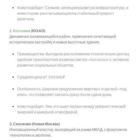
Кому подойдет: Семьям, ценящим развитую инфраструктуру, и
инвесторам, рассчитывающим на стабильный прирост
капитала.
2.
Котловка
(ЮЗАО)
Динамично развивающийся район, гармонично сочетающий
историческую застройку и новые высотные здания.
Преимущества: Выгодное расположение относительно центра,
удобная транспортная развязка (метро «
Каховская
»), активное
развитие социальных объектов.
Средняя цена м²: 520 000 ₽.
Особенность: Широкое предложение квартир с отделкой «под
ключ», что позволяет заехать сразу после сдачи дома.
Кому подойдет: Тем, кто ищет баланс между урбанистической
энергией и камерной атмосферой.
3. Сколково (Новая Москва)
Инновационный кластер, выходящий за рамки МКАД, с фокусом на
технологиях и экологии.