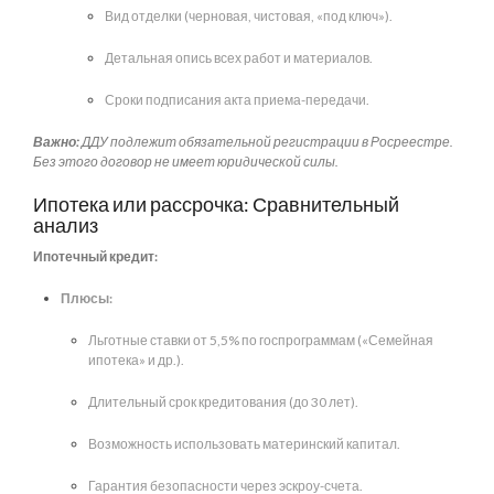
Вид отделки (черновая, чистовая, «под ключ»).
Детальная опись всех работ и материалов.
Сроки подписания акта приема-передачи.
Важно:
ДДУ подлежит обязательной регистрации в Росреестре.
Без этого договор не имеет юридической силы.
Ипотека или рассрочка: Сравнительный
анализ
Ипотечный кредит:
Плюсы:
Льготные ставки от 5,5% по госпрограммам («Семейная
ипотека» и др.).
Длительный срок кредитования (до 30 лет).
Возможность использовать материнский капитал.
Гарантия безопасности через эскроу-счета.