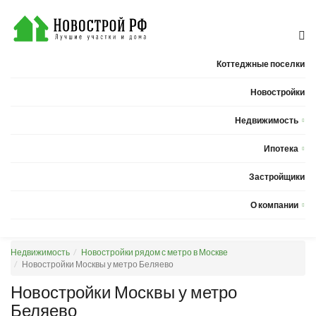
Коттеджные поселки
Новостройки
Недвижимость
Квартиры
Ипотека
Дома
Калькулятор ипотеки
Застройщики
Земельные участки
О компании
Новости
Недвижимость
Новостройки рядом с метро в Москве
Статьи
Новостройки Москвы у метро Беляево
Компания
Новостройки Москвы у метро
Беляево
Контакты