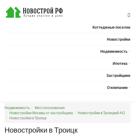
Коттеджные поселки
Новостройки
Недвижимость
Квартиры
Ипотека
Дома
Калькулятор ипотеки
Застройщики
Земельные участки
О компании
Новости
Недвижимость
Местоположения
Статьи
Новостройки Москвы от застройщика
Новостройки в Троицкий АО
Новостройки в Троицк
Компания
Новостройки в Троицк
Контакты