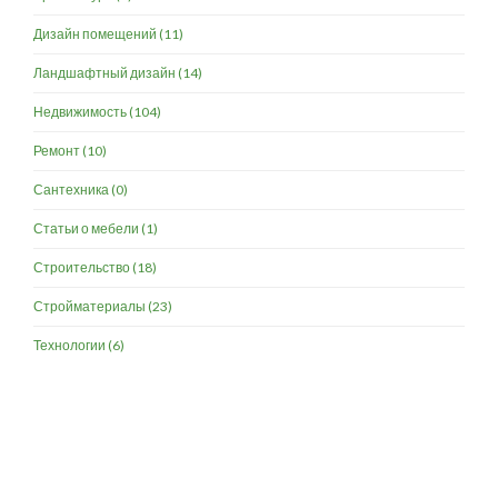
Дизайн помещений
(11)
Ландшафтный дизайн
(14)
Недвижимость
(104)
Ремонт
(10)
Сантехника
(0)
Статьи о мебели
(1)
Строительство
(18)
Стройматериалы
(23)
Технологии
(6)
Разработка и продвижение -
SeoZom
© 2026 novostroyrf.ru - Новостройки.
Любая информация, представленная на сайте, носит информационный
характер и не является публичной офертой, не является приглашением
делать оферты и не содержит существенных условий сделок,
заключаемых застройщиком. Описание объекта строительства и