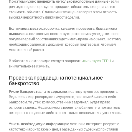
При этом нужно проверить не только паспортные данные
- если
речь идет о договоре купли-продажи, обязательно оценивается
стоимость объекта. Слишком низкая цена говорит о том, что есть
высокая вероятность фиктивности сделки.
Если имела место рассрочка, следует проверить, была ли она
выплачена полностью
, поскольку в противном случае даже после
покупки первый собственник будет иметь права на объект. Поэтому
необходимо запросить документ, который подтвердит, что имел
место полный расчет.
В обязательном порядке следует запросить
выписку из ЕГРН
и
внимательно ее изучить.
Проверка продавца на потенциальное
банкротство
Риски банкротства - это серьезно
, поэтому нужно все проверить.
Ведь если лицо распродает имущество, а потом объявляет себя
банкротом, то у тех, кому собственник задолжал, будет право
оспорить сделку. Недвижимость вернется к банкроту, а покупатель
не вернет свои деньги либо вернет только незначительную их часть.
Узнать необходимую информацию
можно на интернет-ресурсе с
картотекой арбитражных дел, в базе данных судебных приставов