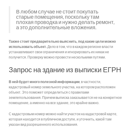
В любом случае не стоит покупать
старые помещения, поскольку там
плохая проводка и нужно делать ремонт,
а это дополнительные вложения.
Также стоит предварительно выяснить, под какие цели можно
использовать объект.
Дело в том, что в каждом регионе власти
устанавливают свои ограничения и игнорировать их никак не
получится. Проверку можно провести несколькими путями.
Запрос на здание из выписки ЕГРН
В ней будет много полезной информации
, в частности,
кадастровый номер земельного участка, на котором расположен
объект. Это поможет определиться с правилами
землепользования. Причем выписка заказывается не на конкретное
помещение, а именно на все здание, это крайне важно.
С кадастровым номер можно найти участок на кадастровой карте,
которая находится в публичном доступе, и уточнить, какой там
указан вид разрешенного использования.