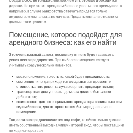
Создать ООО не только сложнее, чем ИП, это еще и обходится
дороже.
Но при этом в арендном бизнесе у нее масса преимуществ,
например, в случае банкротства отвечать придется только
имуществом компании, а не личным. Продать компанию можно ка
долями, так и целиком.
Помещение, которое подойдет для
арендного бизнеса: как его найти
Это очень важный аспект, поскольку от него будет зависеть
успех всего предприятия.
При выборе помещения следует
учитывать сразу несколько моментов:
местоположение, то есть то, какой будет проходимость;
состояние - иногда приходится вкладываться в ремонт, и
стоимость этого ремонта лучше оценить предварительно;
транспортная доступность - до места должно быть легко
добираться;
возможность для потенциального арендатора заниматься тем
видом бизнеса, для которого может быть предназначено
помещение.
Так, если оно предназначается под кафе
, то обязательно должно
иметь собственный выход на улицу и второй вход, чтобы поставщики
не ходили через зал.