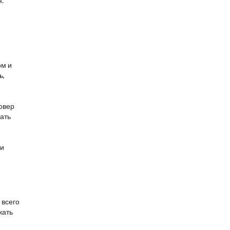
.
ом и
ь,
овер
ать
 и
 всего
жать