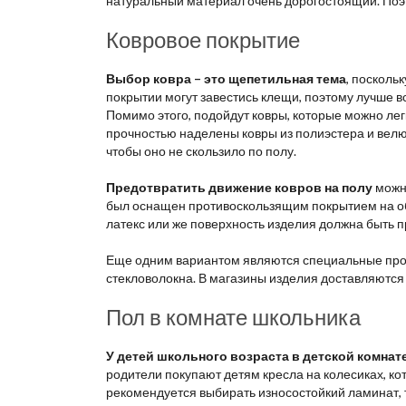
натуральный материал очень дорогостоящий. Поэт
Ковровое покрытие
Выбор ковра – это щепетильная тема
, посколь
покрытии могут завестись клещи, поэтому лучше в
Помимо этого, подойдут ковры, которые можно лег
прочностью наделены ковры из полиэстера и велюр
чтобы оно не скользило по полу.
Предотвратить движение ковров на полу
можно
был оснащен противоскользящим покрытием на обр
латекс или же поверхность изделия должна быть
Еще одним вариантом являются специальные проти
стекловолокна. В магазины изделия доставляются
Пол в комнате школьника
У детей школьного возраста в детской комнат
родители покупают детям кресла на колесиках, к
рекомендуется выбирать износостойкий ламинат,