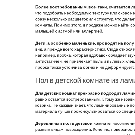
Более востребованным, все-таки, считается 
что подобрать необходимую текстуру или окрас не
сразу несколько расцветок или структур, что де
комнаты. Помимо этого, в продаже можно найти 
малышей с астмой или аллергией.
Дети, а особенно маленькие, проводят на пол
вид, а прежде всего характеристики. Сюда относятс
например, пробка, которая вдобавок обладает з
антистатичен, не привлекает пыль и пылевых кле
пробка также устойчива к огню и не деформируетс
Пол в детской комнате из лам
Для детских комнат прекрасно подходит лами
равно остается востребованным. К тому же избав
коврика. Не каждый знает, что ламинированные по
материала лучше проконсультироваться со специ
Деревянный пол в детской комнате
, несомненн
разным видам повреждений. Конечно, поверхность