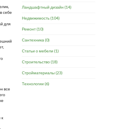
елик,
Ландшафтный дизайн
(14)
в себе
Недвижимость
(104)
ий для
Ремонт
(10)
Сантехника
(0)
нешний
ет,
Статьи о мебели
(1)
то
Строительство
(18)
Стройматериалы
(23)
Технологии
(6)
он все
его
ке
 к