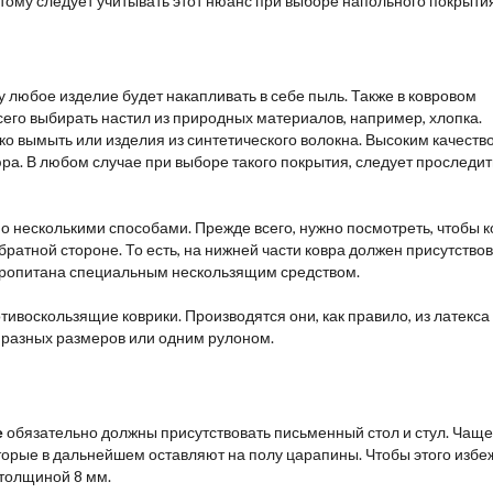
ому следует учитывать этот нюанс при выборе напольного покрытия
ку любое изделие будет накапливать в себе пыль. Также в ковровом
сего выбирать настил из природных материалов, например, хлопка.
ко вымыть или изделия из синтетического волокна. Высоким качеств
а. В любом случае при выборе такого покрытия, следует проследит
 несколькими способами. Прежде всего, нужно посмотреть, чтобы к
атной стороне. То есть, на нижней части ковра должен присутствов
 пропитана специальным нескользящим средством.
воскользящие коврики. Производятся они, как правило, из латекса
 разных размеров или одним рулоном.
е
обязательно должны присутствовать письменный стол и стул. Чаще
оторые в дальнейшем оставляют на полу царапины. Чтобы этого избе
 толщиной 8 мм.