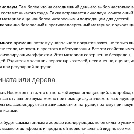
линолеум
. Тем более что на сегодняшний день его выбор настолько в
 составит никакого труда. Также встречается линолеум, сочетающий 
лает материал еще наиболее интересным и подходящим для детской
совершенно безопасный и противоаллергенный материал, подходящ
у много времени
, поэтому у напольного покрытия важен не только в
я: тепло, мягкость и простота в обслуживании. Все эти свойства име
вукоизолирующим эффектом. Этот материал совершенно безвреден,
щей. Родители маленьких первооткрывателей, несомненно, оценят, ч
я при регулярной нагрузке.
ината или дерева
нат
. Несмотря на то, что он не такой звукопоглощающий, как пробка, 
иться от лишнего шума можно при помощи акустического изолирующ
лы классифицируются в зависимости от нагрузки, поэтому при покуп
алистами.
о, будет самым теплым и хорошо изолирующим, но он сильно уязвим
 можно отшлифовать и предать ей первоначальный вид, но все же,