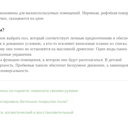
дназначены для малоиспользуемых помещений. Неровная, рифлёная пове
чно, сказывается на цене.
им?
жен выбрать пол, который соответствует личным предпочтениям и обеспе
ик в домашних условиях, а кто-то исключит виниловые планки из списка.
ому они точно не остановятся на массивной древесине. Одни виды панно
разные украшения.
а функцию помещения, в котором они будут располагаться. В детской
ерхность. Пробковые панели обеспечат бесшумное движение, а ламиниро
универсальность.
пины на паркете, ламинате своими руками
нтировать бетонное покрытие пола?
а: косметический и восстановительный