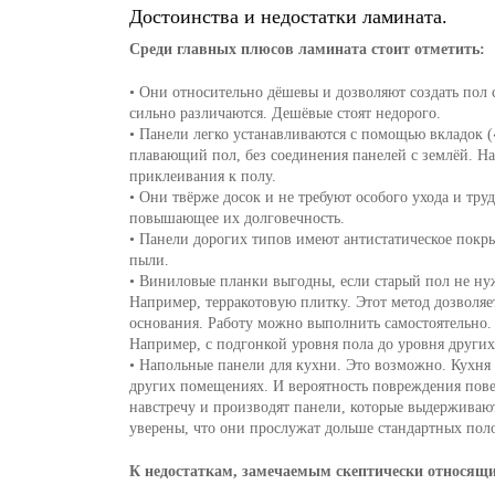
Достоинства и недостатки ламината.
Среди главных плюсов ламината стоит отметить:
• Они относительно дёшевы и дозволяют создать пол 
сильно различаются. Дешёвые стоят недорого.
• Панели легко устанавливаются с помощью вкладок («
плавающий пол, без соединения панелей с землёй. Н
приклеивания к полу.
• Они твёрже досок и не требуют особого ухода и тр
повышающее их долговечность.
• Панели дорогих типов имеют антистатическое покр
пыли.
• Виниловые планки выгодны, если старый пол не нуж
Например, терракотовую плитку. Этот метод дозволяе
основания. Работу можно выполнить самостоятельно. 
Например, с подгонкой уровня пола до уровня други
• Напольные панели для кухни. Это возможно. Кухня
других помещениях. И вероятность повреждения пов
навстречу и производят панели, которые выдерживаю
уверены, что они прослужат дольше стандартных пол
К недостаткам, замечаемым скептически относящи