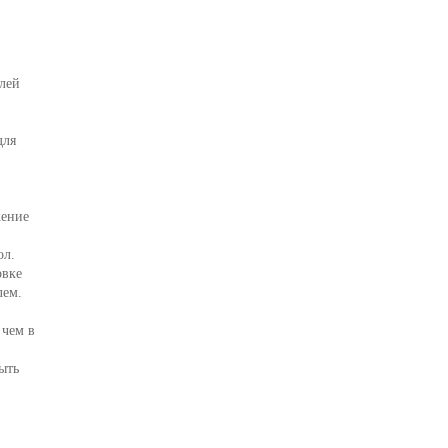
елей
для
жение
ол.
овке
лем.
 чем в
ыть