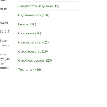
Ландшафтный дизайн
(14)
ли из
Недвижимость
(104)
оздаёт
Ремонт
(10)
 2-2,5
Сантехника
(0)
й слой
Статьи о мебели
(1)
шума и
Строительство
(18)
шним
несущую
Стройматериалы
(23)
гия
упинок
Технологии
(6)
а