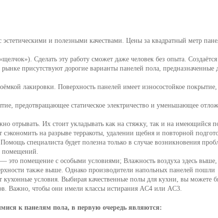
с эстетическими и полезными качествами. Цены за квадратный метр пан
щелчок»). Сделать эту работу сможет даже человек без опыта. Создаётся
а рынке присутствуют дорогие варианты панелей пола, предназначенные 
удоёмкой лакировки. Поверхность панелей имеет износостойкое покрытие,
ытие, предотвращающее статическое электричество и уменьшающее отло
но отрывать. Их стоит укладывать как на стяжку, так и на имеющийся п
т сэкономить на разрыве терракоты, удалении щебня и повторной подгот
Помощь специалиста будет полезна только в случае возникновения проб
х помещений.
 — это помещение с особыми условиями; Влажность воздуха здесь выше,
ерхности также выше. Однако производители напольных панелей пошли
т кухонные условия. Выбирая качественные полы для кухни, вы можете б
ов. Важно, чтобы они имели классы истирания AC4 или AC3.
мися к панелям пола, в первую очередь являются: