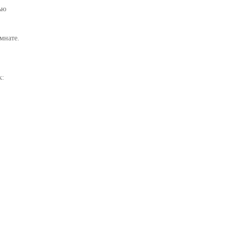
ью
мнате.
к: