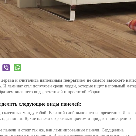
дерева и считались напольным покрытием не самого высокого качес
. И ламинат стал популярен среди людей, которые ищут напольный мате
разием внешнего вида, эстетикой и простотой сборки.
выделить следующие виды панелей:
ы, склеенных между собой. Верхний слой выполнен из древесины. Лаково
 к царапинам. Яркие панели с красивым цветом и придают помещению
ые панели и стоят так же, как ламинированные панели. Сердцевина
наружи натуральным шпоном. А также существуют напольные панели на о