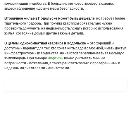
коммуникации и удобства. В большинстве новостроек есть охрана,
видеонаблюдение и другие меры безопасности.
Вторичное жилье в Подольске может быть дешевле
, но требует более
тщательного подбора. При покупке квартиры обязательно нужно
проверить документы на недвижимость, узнать историю использования
жилья, состояние дома и другие важные детали.
В целом, однокомнатная квартира в Подольске
— это хороший и
доступный вариант для тех, кто хочет жить рядом с Москвой, иметь доступ
к инфраструктуре и все удобства, но не готов переплачивать за большую
жилплощадь. При выборе
квартиры
нужно учитывать личные
потребности и пожелания, а также работать только с проверенными и
надежными риелторами и агентствами.
Разработка и продвижение -
SeoZom
© 2026 novostroyrf.ru - Новостройки.
Любая информация, представленная на сайте, носит информационный
характер и не является публичной офертой, не является приглашением
делать оферты и не содержит существенных условий сделок,
заключаемых застройщиком. Описание объекта строительства и