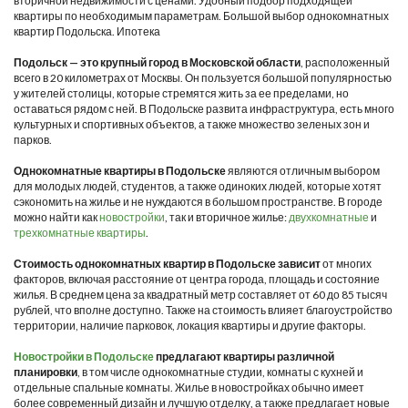
вторичной недвижимости с ценами. Удобный подбор подходящей
квартиры по необходимым параметрам. Большой выбор однокомнатных
квартир Подольска. Ипотека
Подольск — это крупный город в Московской области
, расположенный
всего в 20 километрах от Москвы. Он пользуется большой популярностью
у жителей столицы, которые стремятся жить за ее пределами, но
оставаться рядом с ней. В Подольске развита инфраструктура, есть много
культурных и спортивных объектов, а также множество зеленых зон и
парков.
Однокомнатные квартиры в Подольске
являются отличным выбором
для молодых людей, студентов, а также одиноких людей, которые хотят
сэкономить на жилье и не нуждаются в большом пространстве. В городе
можно найти как
новостройки
, так и вторичное жилье:
двухкомнатные
и
трехкомнатные квартиры
.
Стоимость однокомнатных квартир в Подольске зависит
от многих
факторов, включая расстояние от центра города, площадь и состояние
жилья. В среднем цена за квадратный метр составляет от 60 до 85 тысяч
рублей, что вполне доступно. Также на стоимость влияет благоустройство
территории, наличие парковок, локация квартиры и другие факторы.
Новостройки в Подольске
предлагают квартиры различной
планировки
, в том числе однокомнатные студии, комнаты с кухней и
отдельные спальные комнаты. Жилье в новостройках обычно имеет
более современный дизайн и лучшую отделку, а также предлагает новые